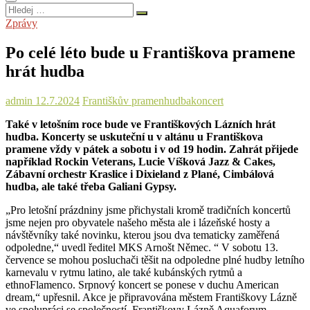
Hledej
…
Zprávy
Po celé léto bude u Františkova pramene
hrát hudba
admin
12.7.2024
Františkův pramen
hudba
koncert
Také v letošním roce bude ve Františkových Lázních hrát
hudba. Koncerty se uskuteční u v altánu u Františkova
pramene vždy v pátek a sobotu i v od 19 hodin. Zahrát přijede
například Rockin Veterans, Lucie Víšková Jazz & Cakes,
Zábavní orchestr Kraslice i Dixieland z Plané, Cimbálová
hudba, ale také třeba Galiani Gypsy.
„Pro letošní prázdniny jsme přichystali kromě tradičních koncertů
jsme nejen pro obyvatele našeho města ale i lázeňské hosty a
návštěvníky také novinku, kterou jsou dva tematicky zaměřená
odpoledne,“ uvedl ředitel MKS Arnošt Němec. “ V sobotu 13.
července se mohou posluchači těšit na odpoledne plné hudby letního
karnevalu v rytmu latino, ale také kubánských rytmů a
ethnoFlamenco. Srpnový koncert se ponese v duchu American
dream,“ upřesnil. Akce je připravována městem Františkovy Lázně
ve spolupráci se společností Františkovy Lázně Aquaforum.