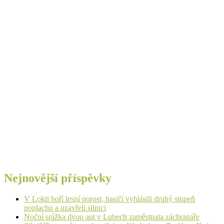
Nejnovější příspěvky
V Lokti hoří lesní porost, hasiči vyhlásili druhý stupeň
poplachu a uzavřeli silnici
Noční srážka dvou aut v Lubech zaměstnala záchranáře