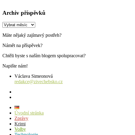
Archiv příspěvků
Archiv
příspěvků
Máte nějaký zajímavý postřeh?
Námět na příspěvek?
Chtěli byste s naším blogem spolupracovat?
Napište nám!
Václava Simeonová
redakce@zivechebsko.cz
facebook
instagram
Úvodní stránka
Zprávy
Krimi
Volby
Technologie