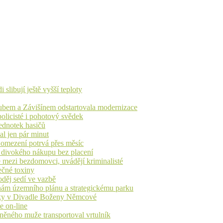
libují ještě vyšší teploty
dubem a Závišínem odstartovala modernizace
olicisté i pohotový svědek
ednotek hasičů
al jen pár minut
, omezení potrvá přes měsíc
h divokého nákupu bez placení
 mezi bezdomovci, uvádějí kriminalisté
ečné toxiny
oděj sedí ve vazbě
nám územního plánu a strategickému parku
iváky v Divadle Boženy Němcové
e on-line
aněného muže transportoval vrtulník