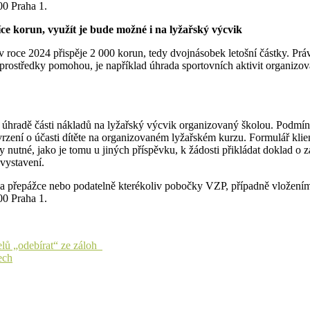
00 Praha 1.
íce korun, využít je bude možné i na lyžařský výcvik
 roce 2024 přispěje 2 000 korun, tedy dvojnásobek letošní částky. Prá
ostředky pomohou, je například úhrada sportovních aktivit organizova
 úhradě části nákladů na lyžařský výcvik organizovaný školou. Podmínk
ní o účasti dítěte na organizovaném lyžařském kurzu. Formulář klient 
y nutné, jako je tomu u jiných příspěvku, k žádosti přikládat doklad o
 vystavení.
 na přepážce nebo podatelně kterékoliv pobočky VZP, případně vložení
00 Praha 1.
elů „odebírat“ ze záloh
ech