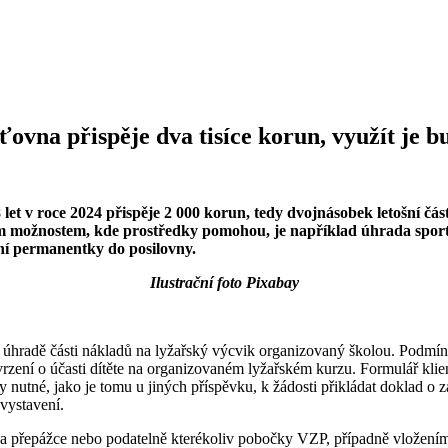
šťovna přispěje dva tisíce korun, využít je 
et v roce 2024 přispěje 2 000 korun, tedy dvojnásobek letošní čá
m možnostem, kde prostředky pomohou, je například úhrada sportov
ení permanentky do posilovny.
Ilustrační foto Pixabay
 úhradě části nákladů na lyžařský výcvik organizovaný školou. Podmínk
ní o účasti dítěte na organizovaném lyžařském kurzu. Formulář klient 
y nutné, jako je tomu u jiných příspěvku, k žádosti přikládat doklad o
 vystavení.
 na přepážce nebo podatelně kterékoliv pobočky VZP, případně vložení