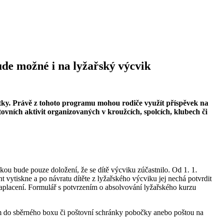
bude možné i na lyžařský výcvik
stky. Právě z tohoto programu mohou rodiče využít příspěvek na
ních aktivit organizovaných v kroužcích, spolcích, klubech či
ou bude pouze doložení, že se dítě výcviku zúčastnilo. Od 1. 1.
vytiskne a po návratu dítěte z lyžařského výcviku jej nechá potvrdit
 zaplacení. Formulář s potvrzením o absolvování lyžařského kurzu
m do sběrného boxu či poštovní schránky pobočky anebo poštou na