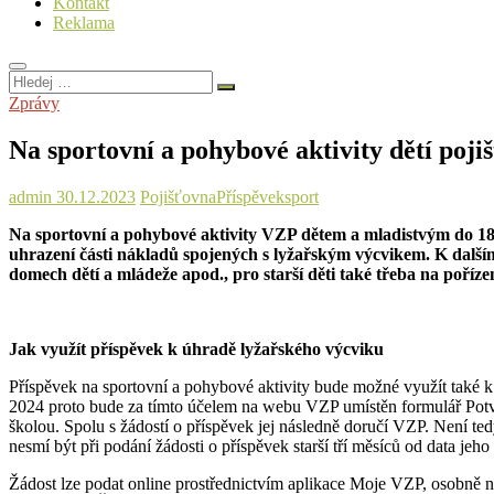
Kontakt
Reklama
Hledej
…
Zprávy
Na sportovní a pohybové aktivity dětí poji
admin
30.12.2023
Pojišťovna
Příspěvek
sport
Na sportovní a pohybové aktivity VZP dětem a mladistvým do 18 l
uhrazení části nákladů spojených s lyžařským výcvikem. K další
domech dětí a mládeže apod., pro starší děti také třeba na poříz
Jak využít příspěvek k úhradě lyžařského výcviku
Příspěvek na sportovní a pohybové aktivity bude možné využít také k
2024 proto bude za tímto účelem na webu VZP umístěn formulář Potvrze
školou. Spolu s žádostí o příspěvek jej následně doručí VZP. Není ted
nesmí být při podání žádosti o příspěvek starší tří měsíců od data jeho
Žádost lze podat online prostřednictvím aplikace Moje VZP, osobně