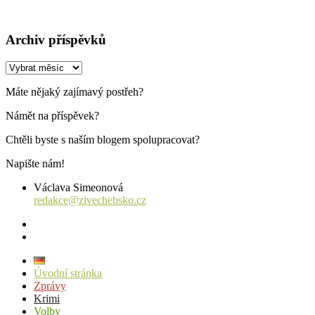
Archiv příspěvků
Archiv
příspěvků
Máte nějaký zajímavý postřeh?
Námět na příspěvek?
Chtěli byste s naším blogem spolupracovat?
Napište nám!
Václava Simeonová
redakce@zivechebsko.cz
facebook
instagram
Úvodní stránka
Zprávy
Krimi
Volby