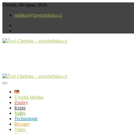
Skip
Čtvrtek, 06 srpna, 2026
to
redakce@zivechebsko.cz
content
facebook
instagram
V našem regionu se stále něco děje.
Živé Chebsko – zivechebsko.cz
Úvodní stránka
Zprávy
Krimi
Volby
Technologie
Recepty
Video