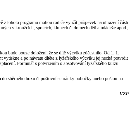
vě z tohoto programu mohou rodiče využít příspěvek na uhrazení části
ných v kroužcích, spolcích, klubech či domech dětí a mládeže apod.,
ou bude pouze doložení, že se dítě výcviku zúčastnilo. Od 1. 1.
vytiskne a po návratu dítěte z lyžařského výcviku jej nechá potvrdit
 zaplacení. Formulář s potvrzením o absolvování lyžařského kurzu
m do sběrného boxu či poštovní schránky pobočky anebo poštou na
VZP