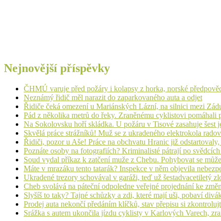
Nejnovější příspěvky
ČHMÚ varuje před požáry i kolapsy z horka, norské předpovědi s
Neznámý řidič měl narazit do zaparkovaného auta a odjet
Řidiče čeká omezení u Mariánských Lázní, na silnici mezi Zá
Pád z několika metrů do řeky. Zraněnému cyklistovi pomáhali p
Na Sokolovsku hoří skládka. U požáru v Tisové zasahuje šest j
Skvělá práce strážníků! Muž se z ukradeného elektrokola radov
Řidiči, pozor u Aše! Práce na obchvatu Hranic již odstartovaly
Poznáte osoby na fotografiích? Kriminalisté pátrají po svědcíc
Soud vydal příkaz k zatčení muže z Chebu. Pohybovat se může
Máte v mrazáku tento tatarák? Inspekce v něm objevila nebezp
Ukradené trezory schovával v garáži, teď už šestadvacetiletý zl
Cheb svolává na páteční odpoledne veřejné projednání ke změ
Slyšíš to taky? Tajné schůzky a zdi, které mají uši, pobaví d
Prodej auta nekončí předáním klíčků, stav přepisu si zkontrolujt
Srážka s autem ukončila jízdu cyklisty v Karlových Varech, zr