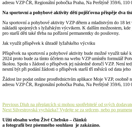
adresu VZP ČR, Regionální pobočka Praha, Na Perštýně 359/6, 110 
Na sportovní a pohybové aktivity dětí pojišťovna přispěje dva tis
Na sportovní a pohybové aktivity VZP dětem a mladistvým do 18 let v
nákladů spojených s lyžařským výcvikem. K dalším možnostem, kde pr
pro starší děti také třeba na pořízení permanentky do posilovny.
Jak využít příspěvek k úhradě lyžařského výcviku
Příspěvek na sportovní a pohybové aktivity bude možné využít také k
2024 proto bude za tímto účelem na webu VZP umístěn formulář Potvrze
školou. Spolu s žádostí o příspěvek jej následně doručí VZP. Není ted
nesmí být při podání žádosti o příspěvek starší tří měsíců od data jeho
Žádost lze podat online prostřednictvím aplikace Moje VZP, osobně
adresu VZP ČR, Regionální pobočka Praha, Na Perštýně 359/6, 110 
Navigace
Previous
Previous
Dluh na přeplatcích si mohou spotřebitelé od svých dodavat
Next
post:
Next
Silvestrovská vycházka? Vydejte se za srdcem, nebo po pramen
pro
post:
Užití obsahu webu Živé Chebsko – článků
příspěvek
a fotografií bez písemného souhlasu je zakázáno.