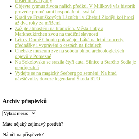
poslední dva týdny
Objevte rytmus života našich předků. V Milíkově vás historik
provede proměnami hospodaření i svátků
Kradl ve Františkových Lázních i v Chebu! Zloději kol hrozí
až dva roky za mřížemi
Zažijte atmosféru na hranicích. Města Luby a
Markneukirchen zvou na tradiční slavnosti
Léto v Domě Chopin pokračuje. Láká na letní koncerty,
přednášky i vyprávění o cestách na fichtlech
Chebské muzeum zve na sobotu plnou archeologických
objevů v Pomezné
Na Sokolovsku se srazila čtyři auta. Silnice u Starého Sedla je
neprůjezdná
Vydejte se na magický Seeberg po setmění. Na hrad
návštěvníky doveze legendární Škoda RTO
Archiv příspěvků
Archiv
příspěvků
Máte nějaký zajímavý postřeh?
Námět na příspěvek?