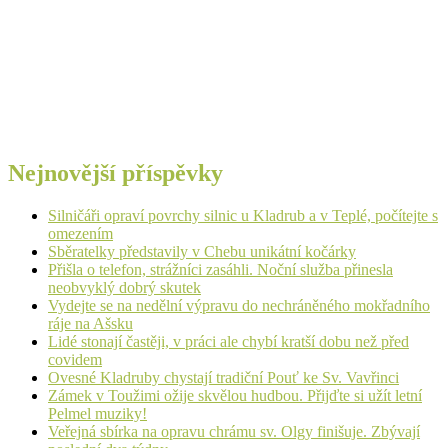
Nejnovější příspěvky
Silničáři opraví povrchy silnic u Kladrub a v Teplé, počítejte s
omezením
Sběratelky představily v Chebu unikátní kočárky
Přišla o telefon, strážníci zasáhli. Noční služba přinesla
neobvyklý dobrý skutek
Vydejte se na nedělní výpravu do nechráněného mokřadního
ráje na Ašsku
Lidé stonají častěji, v práci ale chybí kratší dobu než před
covidem
Ovesné Kladruby chystají tradiční Pouť ke Sv. Vavřinci
Zámek v Toužimi ožije skvělou hudbou. Přijďte si užít letní
Pelmel muziky!
Veřejná sbírka na opravu chrámu sv. Olgy finišuje. Zbývají