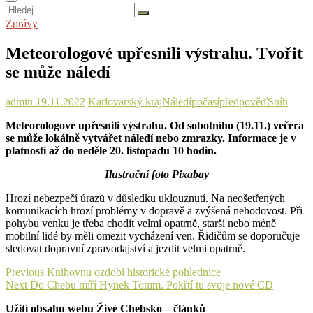
Hledej
…
Zprávy
Meteorologové upřesnili výstrahu. Tvořit
se může náledí
admin
19.11.2022
Karlovarský kraj
Náledí
počasí
předpověď
Sníh
Meteorologové upřesnili výstrahu. Od sobotního (19.11.) večera
se může lokálně vytvářet náledí nebo zmrazky. Informace je v
platnosti až do neděle 20. listopadu 10 hodin.
Ilustrační foto Pixabay
Hrozí nebezpečí úrazů v důsledku uklouznutí. Na neošetřených
komunikacích hrozí problémy v dopravě a zvýšená nehodovost. Při
pohybu venku je třeba chodit velmi opatrně, starší nebo méně
mobilní lidé by měli omezit vycházení ven. Řidičům se doporučuje
sledovat dopravní zpravodajství a jezdit velmi opatrně.
Navigace
Previous
Previous
Knihovnu ozdobí historické pohlednice
Next
post:
Next
Do Chebu míří Hynek Tomm. Pokřtí tu svoje nové CD
pro
post:
Užití obsahu webu Živé Chebsko – článků
příspěvek