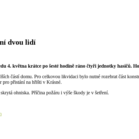
í dvou lidí
u 4. května krátce po šesté hodině ráno čtyři jednotky hasičů. Ho
ších částí domu. Pro celkovou likvidaci bylo nutné rozebrat část konst
r pro přistání na hřišti v Krásné.
krytá ohniska. Příčina požáru i výše škody je v šetření.
m