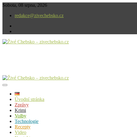
Skip
Sobota, 08 srpna, 2026
to
redakce@zivechebsko.cz
content
facebook
instagram
V našem regionu se stále něco děje.
Živé Chebsko – zivechebsko.cz
Úvodní stránka
Zprávy
Krimi
Volby
Technologie
Recepty
Video