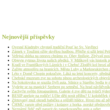
Nejnovější příspěvky
Ovesné Kladruby chystají tradiční Pouť ke Sv. Vavřinci
Zámek v Toužimi ožije skvělou hudbou. Přijďte si užít letní Pe
Veřejná sbírka na opravu chrámu sv. Olgy finišuje. Zbývají pos
Objevte rytmus života našich předků. V Milíkově vás historik
Kradl ve Františkových Lázních i v Chebu! Zloději kol hrozí a
Zažijte atmosféru na hranicích. Města Luby a Markneukirchen z
Léto v Domě Chopin pokračuje. Láká na letní koncerty, přednáš
Chebské muzeum zve na sobotu plnou archeologických objev
Na Sokolovsku se srazila čtyři auta. Silnice u Starého Sedla je
Vydejte se na magický Seeberg po setmění. Na hrad návštěvn
Zachyťte světlo fotoaparátem. Galerie 4 zve děti na tvůrčí týde
BESIP apeluje na rodiče! Učíte děti nosit přilbu? U koloběžek 
Zfetovaný muž okradl babičku a ujížděl hlídce. Hrozí mu až pět
ČHMÚ varuje před požáry i kolapsy z horka, norské předpovědi s
Neznámý řidič měl narazit do zaparkovaného auta a odjet