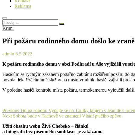
Kontakt
Reklama
Hledej
…
Krimi
Při požáru rodinného domu došlo ke zraněn
admin
6.5.2022
K požáru rodinného domu v obci Podhradí u Aše vyjížděli ve střed
Hasičům se rychlým zásahem podařilo zabránit rozšíření požáru do dal
povolal lékař záchranné služby na místo vrtulník, hasiči zajistili prosto
V poledne hasiči kontrolu místa požáru, termokamerou vyloučili další s
Navigace
Previous
Previous
Tip na sobotu: Vydejte se na Toulky krajem s Jean de Carre
Next
post:
Next
Sobota bude v Tachově ve znamení Vítání ptačího zpěvu
pro
post:
Užití obsahu webu Živé Chebsko – článků
příspěvek
a fotografií bez písemného souhlasu je zakázáno.