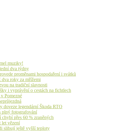
lmel muziky!
lední dva týdny
 provede proměnami hospodaření i svátků
ž dva roky za mřížemi
vou na tradiční slavnosti
ky i vyprávění o cestách na fichtlech
ů v Pomezné
 neprůjezdná
íky doveze legendární Škoda RTO
n plný fotografování
jí chybí přes 60 % zraněných
 let vězení
libují ještě vyšší teploty