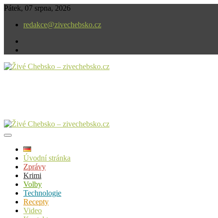
Skip
Pátek, 07 srpna, 2026
to
redakce@zivechebsko.cz
content
facebook
instagram
V našem regionu se stále něco děje.
Živé Chebsko – zivechebsko.cz
Úvodní stránka
Zprávy
Krimi
Volby
Technologie
Recepty
Video