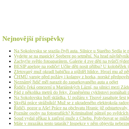
Nejnovější příspěvky
Na Sokolovsku se srazila čtyři auta. Silnice u Starého Sedla je
Vydejte se na magický Seeberg po setmění. Na hrad návštěvn
Zachyťte světlo fotoaparátem. Galerie 4 zve děti na tvůrčí týde
BESIP apeluje na rodiče! Učíte děti nosit přilbu? U koloběžek 
Zfetovaný muž okradl babičku a ujížděl hlídce. Hrozí mu až pět
ČHMÚ varuje před požáry i kolapsy z horka, norské předpovědi s
Neznámý řidič měl narazit do zaparkovaného auta a odjet
Řidiče čeká omezení u Mariánských Lázní, na silnici mezi Zá
Pád z několika metrů do řeky. Zraněnému cyklistovi pomáhali p
Na Sokolovsku hoří skládka. U požáru v Tisové zasahuje šest j
Skvělá práce strážníků! Muž se z ukradeného elektrokola radov
Řidiči, pozor u Aše! Práce na obchvatu Hranic již odstartovaly
Poznáte osoby na fotografiích? Kriminalisté pátrají po svědcíc
Soud vydal příkaz k zatčení muže z Chebu. Pohybovat se může
Máte v mrazáku tento tatarák? Inspekce v něm objevila nebezp