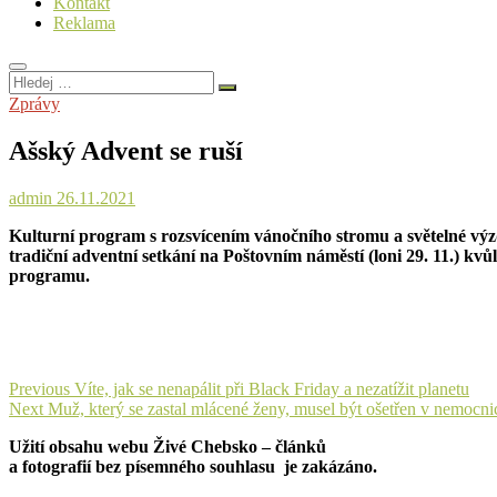
Kontakt
Reklama
Hledej
…
Zprávy
Ašský Advent se ruší
admin
26.11.2021
Kulturní program s rozsvícením vánočního stromu a světelné výzdo
tradiční adventní setkání na Poštovním náměstí (loni 29. 11.) k
programu.
Navigace
Previous
Previous
Víte, jak se nenapálit při Black Friday a nezatížit planetu
Next
post:
Next
Muž, který se zastal mlácené ženy, musel být ošetřen v nemocni
pro
post:
Užití obsahu webu Živé Chebsko – článků
příspěvek
a fotografií bez písemného souhlasu je zakázáno.