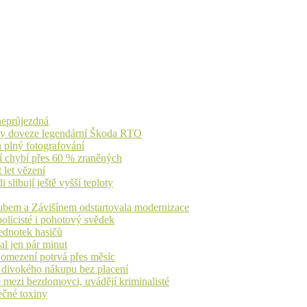
 neprůjezdná
íky doveze legendární Škoda RTO
n plný fotografování
jí chybí přes 60 % zraněných
 let vězení
libují ještě vyšší teploty
dubem a Závišínem odstartovala modernizace
olicisté i pohotový svědek
ednotek hasičů
al jen pár minut
, omezení potrvá přes měsíc
h divokého nákupu bez placení
 mezi bezdomovci, uvádějí kriminalisté
ečné toxiny