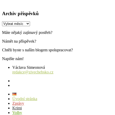
Archiv příspěvků
Archiv
příspěvků
Máte nějaký zajímavý postřeh?
Námět na příspěvek?
Chtěli byste s naším blogem spolupracovat?
Napište nám!
Václava Simeonová
redakce@zivechebsko.cz
facebook
instagram
Úvodní stránka
Zprávy
Krimi
Volby