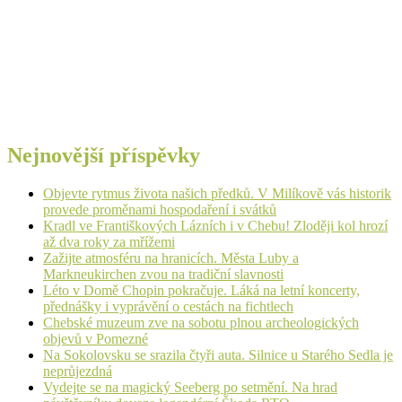
Nejnovější příspěvky
Objevte rytmus života našich předků. V Milíkově vás historik
provede proměnami hospodaření i svátků
Kradl ve Františkových Lázních i v Chebu! Zloději kol hrozí
až dva roky za mřížemi
Zažijte atmosféru na hranicích. Města Luby a
Markneukirchen zvou na tradiční slavnosti
Léto v Domě Chopin pokračuje. Láká na letní koncerty,
přednášky i vyprávění o cestách na fichtlech
Chebské muzeum zve na sobotu plnou archeologických
objevů v Pomezné
Na Sokolovsku se srazila čtyři auta. Silnice u Starého Sedla je
neprůjezdná
Vydejte se na magický Seeberg po setmění. Na hrad