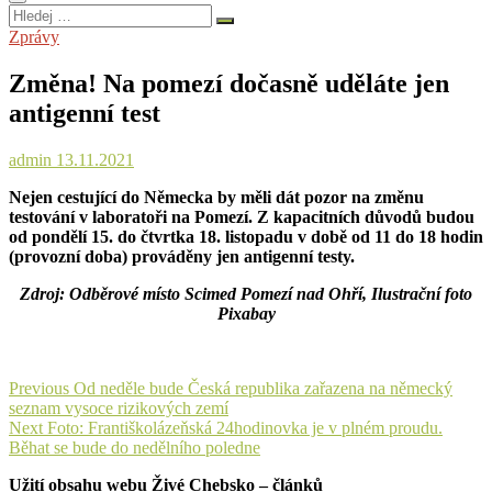
Hledej
…
Zprávy
Změna! Na pomezí dočasně uděláte jen
antigenní test
admin
13.11.2021
Nejen cestující do Německa by měli dát pozor na změnu
testování v laboratoři na Pomezí. Z kapacitních důvodů budou
od pondělí 15. do čtvrtka 18. listopadu v době od 11 do 18 hodin
(provozní doba) prováděny jen antigenní testy.
Zdroj: Odběrové místo Scimed Pomezí nad Ohří, Ilustrační foto
Pixabay
Navigace
Previous
Previous
Od neděle bude Česká republika zařazena na německý
post:
seznam vysoce rizikových zemí
pro
Next
Next
Foto: Františkolázeňská 24hodinovka je v plném proudu.
příspěvek
post:
Běhat se bude do nedělního poledne
Užití obsahu webu Živé Chebsko – článků