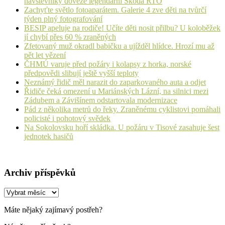
návštěvníky doveze legendární Škoda RTO
Zachyťte světlo fotoaparátem. Galerie 4 zve děti na tvůrčí
týden plný fotografování
BESIP apeluje na rodiče! Učíte děti nosit přilbu? U koloběžek
jí chybí přes 60 % zraněných
Zfetovaný muž okradl babičku a ujížděl hlídce. Hrozí mu až
pět let vězení
ČHMÚ varuje před požáry i kolapsy z horka, norské
předpovědi slibují ještě vyšší teploty
Neznámý řidič měl narazit do zaparkovaného auta a odjet
Řidiče čeká omezení u Mariánských Lázní, na silnici mezi
Zádubem a Závišínem odstartovala modernizace
Pád z několika metrů do řeky. Zraněnému cyklistovi pomáhali
policisté i pohotový svědek
Na Sokolovsku hoří skládka. U požáru v Tisové zasahuje šest
jednotek hasičů
Archiv příspěvků
Archiv
příspěvků
Máte nějaký zajímavý postřeh?