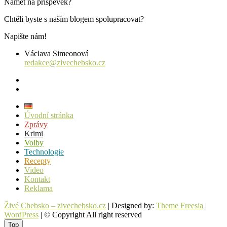
Námět na příspěvek?
Chtěli byste s naším blogem spolupracovat?
Napište nám!
Václava Simeonová
redakce@zivechebsko.cz
facebook
instagram
Úvodní stránka
Zprávy
Krimi
Volby
Technologie
Recepty
Video
Kontakt
Reklama
Živé Chebsko – zivechebsko.cz
| Designed by:
Theme Freesia
|
WordPress
| © Copyright All right reserved
Top