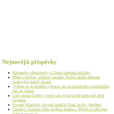
Nejnovější příspěvky
Sběratelky představily v Chebu unikátní kočárky
Přišla o telefon, strážníci zasáhli. Noční služba přinesla
neobvyklý dobrý skutek
Vydejte se na nedělní výpravu do nechráněného mokřadního
ráje na Ašsku
Lidé stonají častěji, v práci ale chybí kratší dobu než před
covidem
Ovesné Kladruby chystají tradiční Pouť ke Sv. Vavřinci
Zámek v Toužimi ožije skvělou hudbou. Přijďte si užít letní
Pelmel muziky!