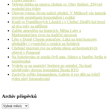
Veřejná sbírka na opravu chrámu sv. Olgy finišuje. Zbývají
poslední dva týdny
Objevte rytmus života našich předků. V Milíkově vás historik
provede proměnami hospodaření i svátků
Kradl ve Františkových Lázních i v Chebu! Zloději kol hrozí
až dva roky za mřížemi
Zažijte atmosféru na hranicích. Města Luby a
Markneukirchen zvou na tradiční slavnosti
Léto v Domě Chopin pokračuje. Láká na letní koncerty,
přednášky i vyprávění o cestách na fichtlech
Chebské muzeum zve na sobotu plnou archeologických
objevů v Pomezné
Na Sokolovsku se srazila čtyři auta. Silnice u Starého Sedla je
neprůjezdná
Vydejte se na magický Seeberg po setmění. Na hrad
návštěvníky doveze legendární Škoda RTO
Zachyťte světlo fotoaparátem. Galerie 4 zve děti na tvůrčí
týden plný fotografování
Archiv příspěvků
Archiv