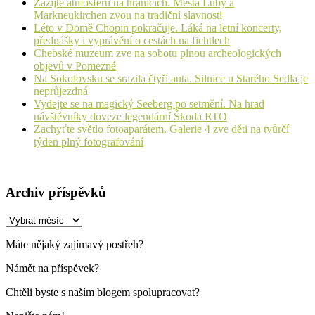
Zažijte atmosféru na hranicích. Města Luby a
Markneukirchen zvou na tradiční slavnosti
Léto v Domě Chopin pokračuje. Láká na letní koncerty,
přednášky i vyprávění o cestách na fichtlech
Chebské muzeum zve na sobotu plnou archeologických
objevů v Pomezné
Na Sokolovsku se srazila čtyři auta. Silnice u Starého Sedla je
neprůjezdná
Vydejte se na magický Seeberg po setmění. Na hrad
návštěvníky doveze legendární Škoda RTO
Zachyťte světlo fotoaparátem. Galerie 4 zve děti na tvůrčí
týden plný fotografování
Archiv příspěvků
Archiv
příspěvků
Máte nějaký zajímavý postřeh?
Námět na příspěvek?
Chtěli byste s naším blogem spolupracovat?