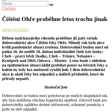
Hledej
…
Chebsko
Čištění Ohře proběhne letos trochu jinak
admin
16.4.2021
Během nadcházejícího víkendu proběhne již pátý ročník
dobrovolnické akce Čištění řeky Ohře. Minulý rok byla akce
kvůli pandemické situaci zrušena. Dobrovolníci budou moci od
pátku 16. do neděle 18. dubna individuálně čistit tyto úseky:
Cheb – pravý břeh Skalky, Cheb – Tršnice, Nebanice –
Kynšperk nad Ohří, Odrava – Mostov. Letos bude s ohledem
na epidemickou situaci úklid probíhat pouze na březích řeky a
kolem ní, tedy bez možnosti využití lodí. Cílem dobrovolnické
akce je okolí řeky bez odpadků a dalších předmětů, které do
přírody nepatří.
Ilustrační foto
Dobrovolníci se budou moci pohybovat po malých skupinkách tak,
aby byla dodržena všechna hygienická opatření. Zároveň bude pro
dobrovolníky zajištěno drobné občerstvení, ochranné pomůcky a
pytle na sběr odpadků.