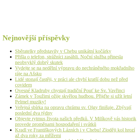
Nejnovější příspěvky
Sběratelky představily v Chebu unikátní kočárky
Přišla o telefon, strážníci zasáhli. Noční služba přinesla
neobvyklý dobrý skutek
Vydejte se na nedělní výpravu do nechráněného mokřadního
ráje na Ašsku
Lidé stonají častěji, v práci ale chybí kratší dobu než před
covidem
Ovesné Kladruby chystají tradiční Pouť ke Sv. Vavřinci
Zámek v Toužimi ožije skvělou hudbou. Přijďte si užít letní
Pelmel muziky!
Veřejná sbírka na opravu chrámu sv. Olgy finišuje. Zbývají
poslední dva týdny
Objevte rytmus života našich předků. V Milíkově vás historik
provede proměnami hospodaření i svátků
Kradl ve Františkových Lázních i v Chebu! Zloději kol hrozí
až dva roky za mřížemi