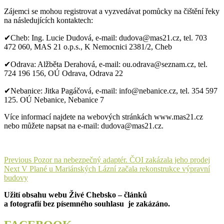
Zájemci se mohou registrovat a vyzvedávat pomůcky na čištění řeky
na následujících kontaktech:
✔Cheb: Ing. Lucie Dudová, e-mail: dudova@mas21.cz, tel. 703
472 060, MAS 21 o.p.s., K Nemocnici 2381/2, Cheb
✔Odrava: Alžběta Derahová, e-mail: ou.odrava@seznam.cz, tel.
724 196 156, OÚ Odrava, Odrava 22
✔Nebanice: Jitka Pagáčová, e-mail: info@nebanice.cz, tel. 354 597
125. OÚ Nebanice, Nebanice 7
Více informací najdete na webových stránkách www.mas21.cz
nebo můžete napsat na e-mail: dudova@mas21.cz.
Navigace
Previous
Previous
Pozor na nebezpečný adaptér. ČOI zakázala jeho prodej
Next
post:
Next
V Plané u Mariánských Lázní začala rekonstrukce výpravní
pro
post:
budovy
příspěvek
Užití obsahu webu Živé Chebsko – článků
a fotografií bez písemného souhlasu je zakázáno.