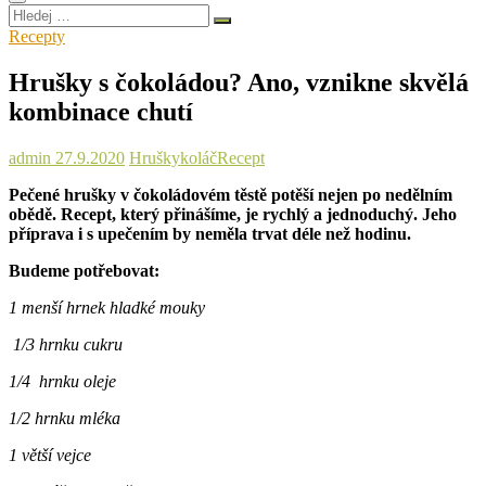
Hledej
…
Recepty
Hrušky s čokoládou? Ano, vznikne skvělá
kombinace chutí
admin
27.9.2020
Hrušky
koláč
Recept
Pečené hrušky v čokoládovém těstě potěší nejen po nedělním
obědě. Recept, který přinášíme, je rychlý a jednoduchý. Jeho
příprava i s upečením by neměla trvat déle než hodinu.
Budeme potřebovat:
1 menší hrnek hladké mouky
1/3 hrnku cukru
1/4 hrnku oleje
1/2 hrnku mléka
1 větší vejce