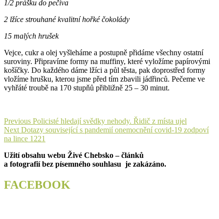
1/2 prášku do pečiva
2 lžíce strouhané kvalitní hořké čokolády
15 malých hrušek
Vejce, cukr a olej vyšleháme a postupně přidáme všechny ostatní
suroviny. Připravíme formy na muffiny, které vyložíme papírovými
košíčky. Do každého dáme lžíci a půl těsta, pak doprostřed formy
vložíme hrušku, kterou jsme před tím zbavili jádřinců. Pečeme ve
vyhřáté troubě na 170 stupňů přibližně 25 – 30 minut.
Navigace
Previous
Previous
Policisté hledají svědky nehody. Řidič z místa ujel
Next
post:
Next
Dotazy související s pandemií onemocnění covid-19 zodpoví
pro
post:
na lince 1221
příspěvek
Užití obsahu webu Živé Chebsko – článků
a fotografií bez písemného souhlasu je zakázáno.
FACEBOOK