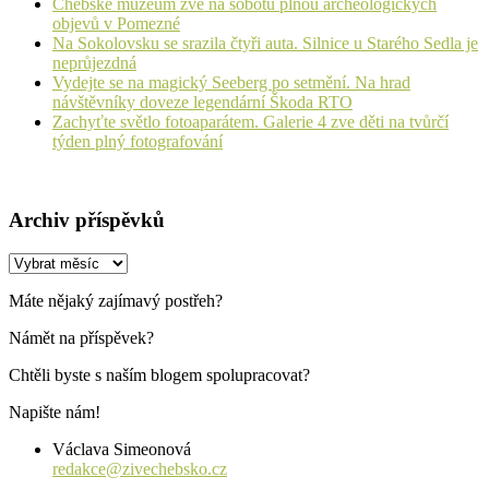
Chebské muzeum zve na sobotu plnou archeologických
objevů v Pomezné
Na Sokolovsku se srazila čtyři auta. Silnice u Starého Sedla je
neprůjezdná
Vydejte se na magický Seeberg po setmění. Na hrad
návštěvníky doveze legendární Škoda RTO
Zachyťte světlo fotoaparátem. Galerie 4 zve děti na tvůrčí
týden plný fotografování
Archiv příspěvků
Archiv
příspěvků
Máte nějaký zajímavý postřeh?
Námět na příspěvek?
Chtěli byste s naším blogem spolupracovat?
Napište nám!
Václava Simeonová
redakce@zivechebsko.cz