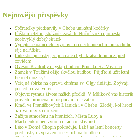
Nejnovější příspěvky
Sběratelky představily v Chebu unikátní kočárky
Přišla o telefon, strážníci zasáhli. Noční služba přinesla
neobvyklý dobrý skutek
Vydejte se na nedělní výpravu do nechráněného mokřadního
ráje na Ašsku
Lidé stonají častěji, v práci ale chybí kratší dobu než před
covidem
Ovesné Kladruby chystají tradiční Pouť ke Sv. Vavřinci
Zámek v Toužimi ožije skvělou hudbou. Přijďte si užít letní
Pelmel muziky!
Veřejná sbírka na opravu chrámu sv. Olgy finišuje. Zbývají
poslední dva týdny
Objevte rytmus života našich předků. V Milíkově vás historik
provede proměnami hospodaření i svátků
Kradl ve Františkových Lázních i v Chebu! Zloději kol hrozí
až dva roky za mřížemi
Zažijte atmosféru na hranicích. Města Luby a
Markneukirchen zvou na tradiční slavnosti
Léto v Domě Chopin pokračuje. Láká na letní koncerty,
přednášky i vyprávění o cestách na fichtlech