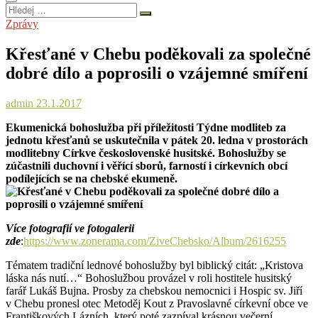
Hledej
…
Zprávy
Křesťané v Chebu poděkovali za společné
dobré dílo a poprosili o vzájemné smíření
admin
23.1.2017
Ekumenická bohoslužba při příležitosti Týdne modliteb za
jednotu křesťanů se uskutečnila v pátek 20. ledna v prostorách
modlitebny Církve československé husitské. Bohoslužby se
zúčastnili duchovní i věřící sborů, farností i církevních obcí
podílejících se na chebské ekumeně.
Více fotografií ve fotogalerii
zde
:
https://www.zonerama.com/ZiveChebsko/Album/2616255
Tématem tradiční lednové bohoslužby byl biblický citát: „Kristova
láska nás nutí…“ Bohoslužbou provázel v roli hostitele husitský
farář Lukáš Bujna. Prosby za chebskou nemocnici i Hospic sv. Jiří
v Chebu pronesl otec Metoděj Kout z Pravoslavné církevní obce ve
Františkových Lázních, který poté zazpíval krásnou večerní