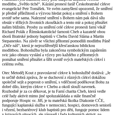
modlitbu „Světlo tiché“. Kázání pronesl farář Českobratrské církve
evangelické Petr Tomášek. Ve svém zamyšlení upozornil, že smíření
je předně příležitostí a výzvou hledat pokoj a smíření s Bohem
uvnitř sebe sama. Nalezené smíření s Bohem nám pak dává sílu
obstát v těžkých životních zkouškách a tento mír a pokoj přinášet
našim bližním. Prosby za smíření celé církve pronesli farní vikář
Richard Polák z Římskokatolické farnosti Cheb a kazatelé obou
sborů Bratrské jednoty baptistů v Chebu David Sláma a Martin
Stepanenko. Na závěr se všichni přítomní pomodlili modlitbu Páně
„Otče náš“, která je nejrozšířenější křesťanskou biblickou
modlitbou. Bohoslužba byla zakončena symbolickým zapálením
svic jako obrazu vyslání a výzvy pro každého z přítomných
pomáhat smíření přinášet a šířit uvnitř svých mateřských církví i
celému světu.
Otec Metoděj Kout z pravoslavné církve k bohoslužbě dodává: „Je
to určitě dobrá zpráva, že se duchovní z různých církví dokážou
společně sejít a poprosit o smíření, s vděčností poděkovat Bohu za
dobré dílo, kterým církve v Chebu a okolí slouží navenek.
Rozhodně je za co děkovat, je tu Farní charita Cheb, která vedle
celé řady aktivit mimo jiné spoluzakládala a stále finančně
podporuje Hospic sv. Jiří, je tu mateřská školka Diakonie CČE,
fungující kaplanská služba v nemocnici, hospici, domovech seniorů
i vězení, bezbariérový klub baptistů pro děti, funguje pomoc lidem
v krizových situacích, ale zároveň i řada kulturních aktivit, na