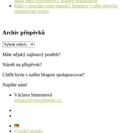
může mezi bezdomovci, uvádějí kriminalisté
Máte v mrazáku tento tatarák? Inspekce v něm objevila
nebezpečné toxiny
Archiv příspěvků
Archiv
příspěvků
Máte nějaký zajímavý postřeh?
Námět na příspěvek?
Chtěli byste s naším blogem spolupracovat?
Napište nám!
Václava Simeonová
redakce@zivechebsko.cz
facebook
instagram
Úvodní stránka