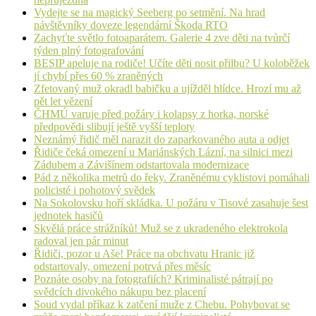
Vydejte se na magický Seeberg po setmění. Na hrad
návštěvníky doveze legendární Škoda RTO
Zachyťte světlo fotoaparátem. Galerie 4 zve děti na tvůrčí
týden plný fotografování
BESIP apeluje na rodiče! Učíte děti nosit přilbu? U koloběžek
jí chybí přes 60 % zraněných
Zfetovaný muž okradl babičku a ujížděl hlídce. Hrozí mu až
pět let vězení
ČHMÚ varuje před požáry i kolapsy z horka, norské
předpovědi slibují ještě vyšší teploty
Neznámý řidič měl narazit do zaparkovaného auta a odjet
Řidiče čeká omezení u Mariánských Lázní, na silnici mezi
Zádubem a Závišínem odstartovala modernizace
Pád z několika metrů do řeky. Zraněnému cyklistovi pomáhali
policisté i pohotový svědek
Na Sokolovsku hoří skládka. U požáru v Tisové zasahuje šest
jednotek hasičů
Skvělá práce strážníků! Muž se z ukradeného elektrokola
radoval jen pár minut
Řidiči, pozor u Aše! Práce na obchvatu Hranic již
odstartovaly, omezení potrvá přes měsíc
Poznáte osoby na fotografiích? Kriminalisté pátrají po
svědcích divokého nákupu bez placení
Soud vydal příkaz k zatčení muže z Chebu. Pohybovat se