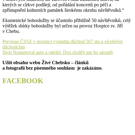
kterých se církve podílejí, od pořádání koncertů po péči a
zpřístupnění kulturních památek širokému okruhu návštěvníků.“
Ekumenické bohoslužby se účastnilo přibližně 50 návštěvníků, celý
výtěžek sbírky bohoslužby byl určen na provoz Hospice sv. Jiří
v Chebu.
Navigace
Previous
Previous
ČSSZ v prosinci vyplatila důchod 567 sto a víceletým
post:
důchodcům
pro
Next
Next
Nastartoval auto a odešel. Dva zloději mu ho ukradli
příspěvek
post:
Užití obsahu webu Živé Chebsko – článků
a fotografií bez písemného souhlasu je zakázáno.
FACEBOOK