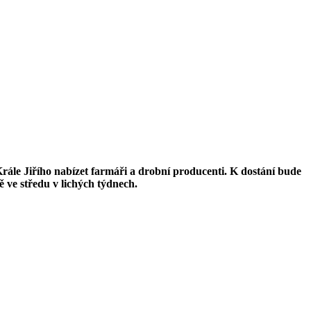
rále Jiřího nabízet farmáři a drobní producenti. K dostání bude
ě ve středu v lichých týdnech.