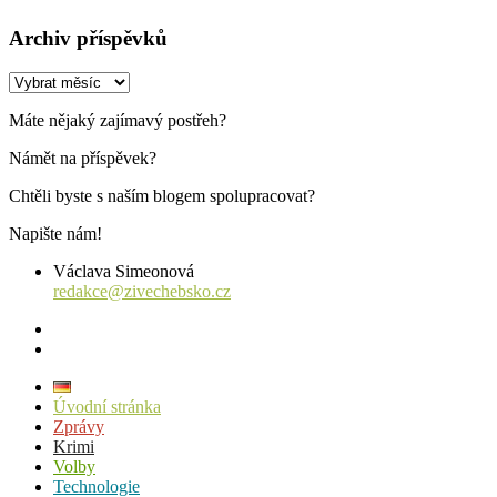
Archiv příspěvků
Archiv
příspěvků
Máte nějaký zajímavý postřeh?
Námět na příspěvek?
Chtěli byste s naším blogem spolupracovat?
Napište nám!
Václava Simeonová
redakce@zivechebsko.cz
facebook
instagram
Úvodní stránka
Zprávy
Krimi
Volby
Technologie