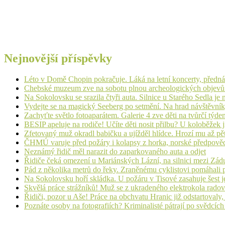
Nejnovější příspěvky
Léto v Domě Chopin pokračuje. Láká na letní koncerty, přednáš
Chebské muzeum zve na sobotu plnou archeologických objev
Na Sokolovsku se srazila čtyři auta. Silnice u Starého Sedla je
Vydejte se na magický Seeberg po setmění. Na hrad návštěvn
Zachyťte světlo fotoaparátem. Galerie 4 zve děti na tvůrčí týde
BESIP apeluje na rodiče! Učíte děti nosit přilbu? U koloběžek 
Zfetovaný muž okradl babičku a ujížděl hlídce. Hrozí mu až pět
ČHMÚ varuje před požáry i kolapsy z horka, norské předpovědi s
Neznámý řidič měl narazit do zaparkovaného auta a odjet
Řidiče čeká omezení u Mariánských Lázní, na silnici mezi Zá
Pád z několika metrů do řeky. Zraněnému cyklistovi pomáhali p
Na Sokolovsku hoří skládka. U požáru v Tisové zasahuje šest j
Skvělá práce strážníků! Muž se z ukradeného elektrokola radov
Řidiči, pozor u Aše! Práce na obchvatu Hranic již odstartovaly
Poznáte osoby na fotografiích? Kriminalisté pátrají po svědcíc