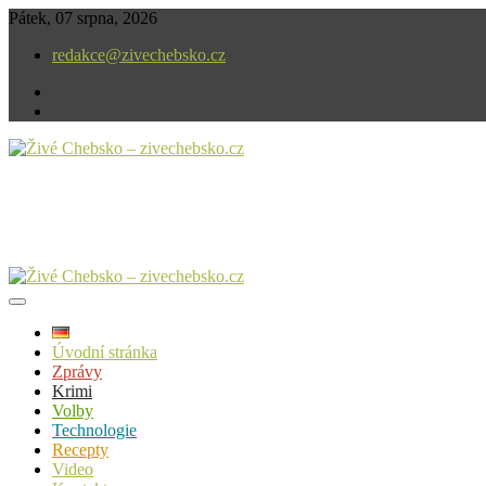
Skip
Pátek, 07 srpna, 2026
to
redakce@zivechebsko.cz
content
facebook
instagram
V našem regionu se stále něco děje.
Živé Chebsko – zivechebsko.cz
Úvodní stránka
Zprávy
Krimi
Volby
Technologie
Recepty
Video