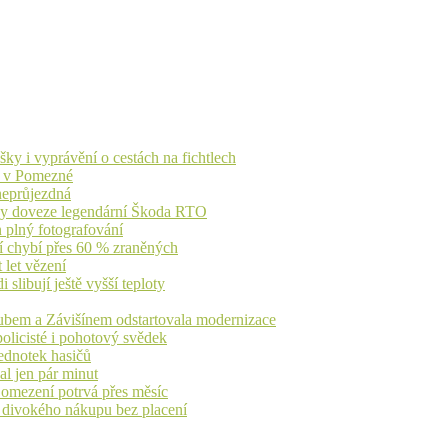
ky i vyprávění o cestách na fichtlech
ů v Pomezné
 neprůjezdná
íky doveze legendární Škoda RTO
n plný fotografování
jí chybí přes 60 % zraněných
 let vězení
libují ještě vyšší teploty
dubem a Závišínem odstartovala modernizace
olicisté i pohotový svědek
ednotek hasičů
al jen pár minut
, omezení potrvá přes měsíc
h divokého nákupu bez placení