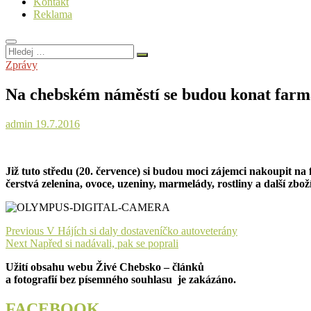
Kontakt
Reklama
Hledej
…
Zprávy
Na chebském náměstí se budou konat farm
admin
19.7.2016
Již tuto středu (20. července) si budou moci zájemci nakoupit n
čerstvá zelenina, ovoce, uzeniny, marmelády, rostliny a další zbo
Navigace
Previous
Previous
V Hájích si daly dostaveníčko autoveterány
Next
post:
Next
Napřed si nadávali, pak se poprali
pro
post:
Užití obsahu webu Živé Chebsko – článků
příspěvek
a fotografií bez písemného souhlasu je zakázáno.
FACEBOOK