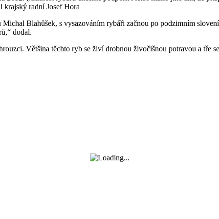
l krajský radní Josef Hora
u Michal Blahůšek, s vysazováním rybáři začnou po podzimním slovení 
rů,“ dodal.
 hrouzci. Většina těchto ryb se živí drobnou živočišnou potravou a tře s