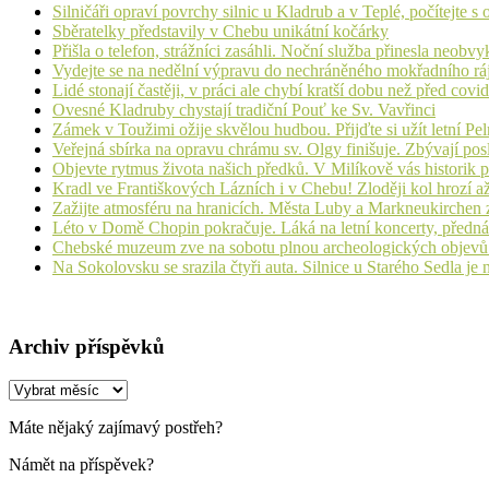
Silničáři opraví povrchy silnic u Kladrub a v Teplé, počítejte 
Sběratelky představily v Chebu unikátní kočárky
Přišla o telefon, strážníci zasáhli. Noční služba přinesla neobv
Vydejte se na nedělní výpravu do nechráněného mokřadního rá
Lidé stonají častěji, v práci ale chybí kratší dobu než před cov
Ovesné Kladruby chystají tradiční Pouť ke Sv. Vavřinci
Zámek v Toužimi ožije skvělou hudbou. Přijďte si užít letní Pe
Veřejná sbírka na opravu chrámu sv. Olgy finišuje. Zbývají pos
Objevte rytmus života našich předků. V Milíkově vás historik
Kradl ve Františkových Lázních i v Chebu! Zloději kol hrozí a
Zažijte atmosféru na hranicích. Města Luby a Markneukirchen z
Léto v Domě Chopin pokračuje. Láká na letní koncerty, přednáš
Chebské muzeum zve na sobotu plnou archeologických objev
Na Sokolovsku se srazila čtyři auta. Silnice u Starého Sedla je
Archiv příspěvků
Archiv
příspěvků
Máte nějaký zajímavý postřeh?
Námět na příspěvek?