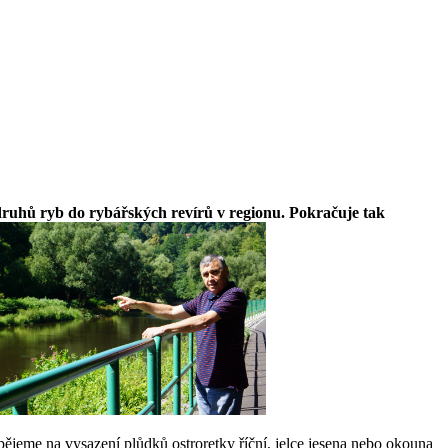
 druhů ryb do rybářských revírů v regionu. Pokračuje tak
ějeme na vysazení plůdků ostroretky říční, jelce jesena nebo okouna