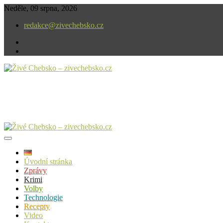
Skip
Neděle, 09 srpna, 2026
to
redakce@zivechebsko.cz
content
facebook
instagram
V našem regionu se stále něco děje.
Živé Chebsko – zivechebsko.cz
Úvodní stránka
Zprávy
Krimi
Volby
Technologie
Recepty
Video