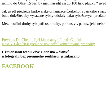
říčního do Ohře. Rybáři by měli nasadit asi do 100 tisíc plůdků,“ uved
Jak uvedl předseda karlovarské organizace Českého rybářského svaz
bude důležité, aby vysazené rybky odolaly tlaku rybožravých predáto
Mezi reofilní druhy ryb patří ostroretky, podoustve, parmy, jelci nebo
Navigace
Previous
Previous
Do Chebu přijel kinematograf bratří Čadíků
Next
post:
Next
V Lázních Kyselka se uskuteční komentované prohlídky
pro
post:
Užití obsahu webu Živé Chebsko – článků
příspěvek
a fotografií bez písemného souhlasu je zakázáno.
FACEBOOK