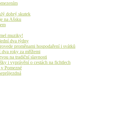
s omezením
yklý dobrý skutek
je na Ašsku
idem
lmel muziky!
lední dva týdny
 provede proměnami hospodaření i svátků
ž dva roky za mřížemi
vou na tradiční slavnosti
ky i vyprávění o cestách na fichtlech
ů v Pomezné
 neprůjezdná