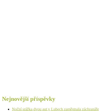
Nejnovější příspěvky
Noční srážka dvou aut v Lubech zaměstnala záchranáře