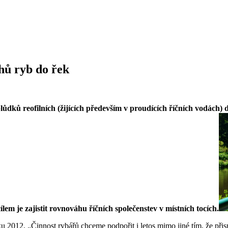
hů ryb do řek
lůdků reofilních (žijících především v proudících říčních vodách)
em je zajistit rovnováhu říčních společenstev v místních tocích.
2012. „Činnost rybářů chceme podpořit i letos mimo jiné tím, že přisp