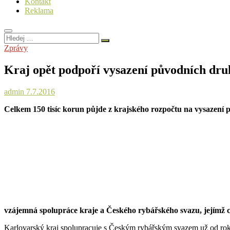
Kontakt
Reklama
Hledej
…
Zprávy
Kraj opět podpoří vysazení původních dru
admin
7.7.2016
Celkem 150 tisíc korun půjde z krajského rozpočtu na vysazení p
vzájemná spolupráce kraje a Českého rybářského svazu, jejímž cíl
Karlovarský kraj spolupracuje s Českým rybářským svazem už od roku 