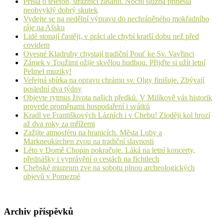
Přišla o telefon, strážníci zasáhli. Noční služba přinesla
neobvyklý dobrý skutek
Vydejte se na nedělní výpravu do nechráněného mokřadního
ráje na Ašsku
Lidé stonají častěji, v práci ale chybí kratší dobu než před
covidem
Ovesné Kladruby chystají tradiční Pouť ke Sv. Vavřinci
Zámek v Toužimi ožije skvělou hudbou. Přijďte si užít letní
Pelmel muziky!
Veřejná sbírka na opravu chrámu sv. Olgy finišuje. Zbývají
poslední dva týdny
Objevte rytmus života našich předků. V Milíkově vás historik
provede proměnami hospodaření i svátků
Kradl ve Františkových Lázních i v Chebu! Zloději kol hrozí
až dva roky za mřížemi
Zažijte atmosféru na hranicích. Města Luby a
Markneukirchen zvou na tradiční slavnosti
Léto v Domě Chopin pokračuje. Láká na letní koncerty,
přednášky i vyprávění o cestách na fichtlech
Chebské muzeum zve na sobotu plnou archeologických
objevů v Pomezné
Archiv příspěvků