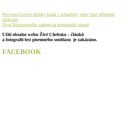
Navigace
Previous
Previous
Upečte křehký koláč z rebarbory, jeho chuť příjemně
post:
překvapí
pro
Next
Next
Nezapomeňte zaplatit za komunální odpad
příspěvek
post:
Užití obsahu webu Živé Chebsko – článků
a fotografií bez písemného souhlasu je zakázáno.
FACEBOOK