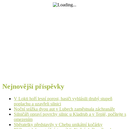
Nejnovější příspěvky
V Lokti hoří lesní porost, hasiči vyhlásili druhý stupeň
poplachu a uzavřeli silnici
Noční srážka dvou aut v Lubech zaměstnala záchranáře
Silničáři opraví povrchy silnic u Kladrub a v Teplé, počítejte s
omezením
Sběratelky představily v Chebu unikátní kočárky