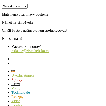
Archiv
příspěvků
Máte nějaký zajímavý postřeh?
Námět na příspěvek?
Chtěli byste s naším blogem spolupracovat?
Napište nám!
Václava Simeonová
redakce@zivechebsko.cz
facebook
instagram
Úvodní stránka
Zprávy
Krimi
Volby
Technologie
Recepty
Video
Kontakt