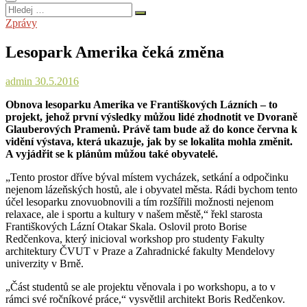
Hledej
…
Zprávy
Lesopark Amerika čeká změna
admin
30.5.2016
Obnova lesoparku Amerika ve Františkových Lázních – to
projekt, jehož první výsledky můžou lidé zhodnotit ve Dvoraně
Glauberových Pramenů. Právě tam bude až do konce června k
vidění výstava, která ukazuje, jak by se lokalita mohla změnit.
A vyjádřit se k plánům můžou také obyvatelé.
„Tento prostor dříve býval místem vycházek, setkání a odpočinku
nejenom lázeňských hostů, ale i obyvatel města. Rádi bychom tento
účel lesoparku znovuobnovili a tím rozšířili možnosti nejenom
relaxace, ale i sportu a kultury v našem městě,“ řekl starosta
Františkových Lázní Otakar Skala. Oslovil proto Borise
Redčenkova, který inicioval workshop pro studenty Fakulty
architektury ČVUT v Praze a Zahradnické fakulty Mendelovy
univerzity v Brně.
„Část studentů se ale projektu věnovala i po workshopu, a to v
rámci své ročníkové práce,“ vysvětlil architekt Boris Redčenkov.