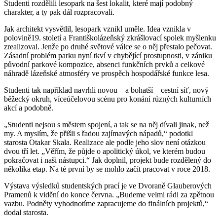
Studenti rozdělili lesopark na šest lokalit, které mají podobný
charakter, a ty pak dál rozpracovali.
Jak architekt vysvětlil, lesopark vznikl uměle. Idea vznikla v
polovině19. století a Františkolázeňský zkrášlovací spolek myšlenku
zrealizoval. Jenže po druhé světové válce se o něj přestalo pečovat.
Zásadní problém parku nyní tkví v chybějící prostupnosti, v zániku
původní parkové kompozice, absenci funkčních prvků a celkové
náhradě lázeňské atmosféry ve prospěch hospodářské funkce lesa.
Studenti tak například navrhli novou – a bohatší – cestní síť, nový
běžecký okruh, víceúčelovou scénu pro konání různých kulturních
akcí a podobně.
„Studenti nejsou s městem spojení, a tak se na něj dívali jinak, než
my. A myslím, že přišli s řadou zajímavých nápadů,“ podotkl
starosta Otakar Skala. Realizace ale podle jeho slov není otázkou
dvou tří let. „Věřím, že půjde o apolitický úkol, ve kterém budou
pokračovat i naši nástupci.“ Jak doplnil, projekt bude rozdělený do
několika etap. Na té první by se mohlo začít pracovat v roce 2018.
Výstava výsledků studentských prací je ve Dvoraně Glauberových
Pramenů k vidění do konce června. „Budeme velmi rádi za zpětnou
vazbu. Podněty vyhodnotíme zapracujeme do finálních projektů,“
dodal starosta.