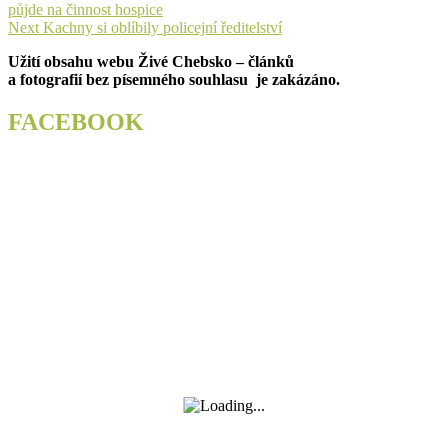
post:
půjde na činnost hospice
pro
Next
Next
Kachny si oblíbily policejní ředitelství
příspěvek
post:
Užití obsahu webu Živé Chebsko – článků
a fotografií bez písemného souhlasu je zakázáno.
FACEBOOK