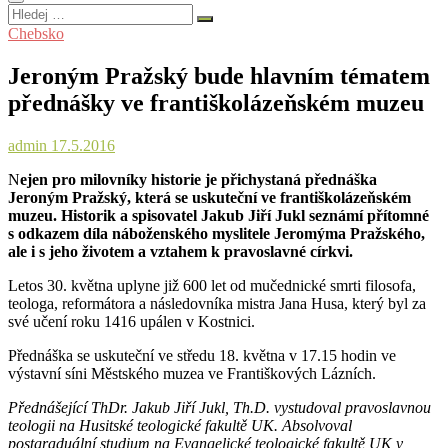
Hledej
…
Chebsko
Jeroným Pražský bude hlavním tématem
přednášky ve františkolázeňském muzeu
admin
17.5.2016
N
ejen pro milovníky historie je přichystaná přednáška
Jeroným Pražský, která se uskuteční ve františkolázeňském
muzeu. Historik a spisovatel Jakub Jiří Jukl seznámí přítomné
s odkazem díla náboženského myslitele Jeromýma Pražského,
ale i s jeho životem a vztahem k pravoslavné církvi.
Letos 30. května uplyne již 600 let od mučednické smrti filosofa,
teologa, reformátora a následovníka mistra Jana Husa, který byl za
své učení roku 1416 upálen v Kostnici.
Přednáška se uskuteční ve středu 18. května v 17.15 hodin ve
výstavní síni Městského muzea ve Františkových Lázních.
Přednášející ThDr. Jakub Jiří Jukl, Th.D. vystudoval pravoslavnou
teologii na Husitské teologické fakultě UK. Absolvoval
postgraduální studium na Evangelické teologické fakultě UK v