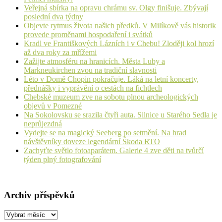
Veřejná sbírka na opravu chrámu sv. Olgy finišuje. Zbývají
poslední dva týdny
Objevte rytmus života našich předků. V Milíkově vás historik
provede proměnami hospodaření i svátků
Kradl ve Františkových Lázních i v Chebu! Zloději kol hrozí
až dva roky za mřížemi
Zažijte atmosféru na hranicích. Města Luby a
Markneukirchen zvou na tradiční slavnosti
Léto v Domě Chopin pokračuje. Láká na letní koncerty,
přednášky i vyprávění o cestách na fichtlech
Chebské muzeum zve na sobotu plnou archeologických
objevů v Pomezné
Na Sokolovsku se srazila čtyři auta. Silnice u Starého Sedla je
neprůjezdná
Vydejte se na magický Seeberg po setmění. Na hrad
návštěvníky doveze legendární Škoda RTO
Zachyťte světlo fotoaparátem. Galerie 4 zve děti na tvůrčí
týden plný fotografování
Archiv příspěvků
Archiv