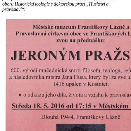
oboru Historická teologie s doktorskou prací „Husitství a
pravoslaví“.