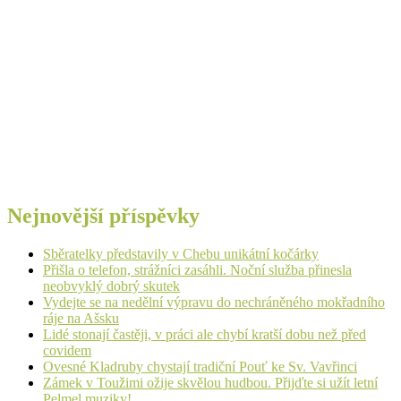
Nejnovější příspěvky
Sběratelky představily v Chebu unikátní kočárky
Přišla o telefon, strážníci zasáhli. Noční služba přinesla
neobvyklý dobrý skutek
Vydejte se na nedělní výpravu do nechráněného mokřadního
ráje na Ašsku
Lidé stonají častěji, v práci ale chybí kratší dobu než před
covidem
Ovesné Kladruby chystají tradiční Pouť ke Sv. Vavřinci
Zámek v Toužimi ožije skvělou hudbou. Přijďte si užít letní
Pelmel muziky!