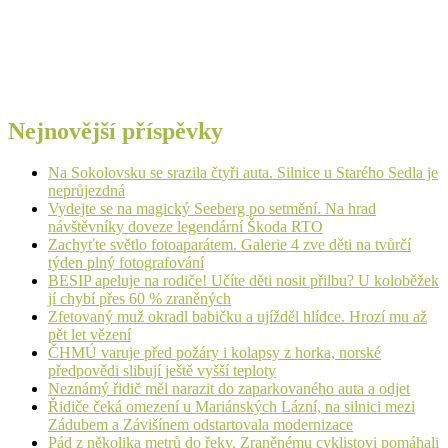
Nejnovější příspěvky
Na Sokolovsku se srazila čtyři auta. Silnice u Starého Sedla je
neprůjezdná
Vydejte se na magický Seeberg po setmění. Na hrad
návštěvníky doveze legendární Škoda RTO
Zachyťte světlo fotoaparátem. Galerie 4 zve děti na tvůrčí
týden plný fotografování
BESIP apeluje na rodiče! Učíte děti nosit přilbu? U koloběžek
jí chybí přes 60 % zraněných
Zfetovaný muž okradl babičku a ujížděl hlídce. Hrozí mu až
pět let vězení
ČHMÚ varuje před požáry i kolapsy z horka, norské
předpovědi slibují ještě vyšší teploty
Neznámý řidič měl narazit do zaparkovaného auta a odjet
Řidiče čeká omezení u Mariánských Lázní, na silnici mezi
Zádubem a Závišínem odstartovala modernizace
Pád z několika metrů do řeky. Zraněnému cyklistovi pomáhali