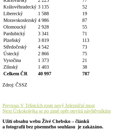
Karlovarský
2 225
77
Královéhradecký
3 135
52
Liberecký
1 588
19
Moravskoslezský
4 986
87
Olomoucký
2 928
55
Pardubický
3 341
71
Plzeňský
3 819
113
Středočeský
4 542
73
Ústecký
2 866
75
Vysočina
1 373
21
Zlínský
1 403
38
Celkem ČR
40 997
787
Zdroj: ČSSZ
Navigace
Previous
Previous
V Tršnicích roste nový železniční most
Next
post:
Next
Úzkokolejka se po zimě opět otevírá návštěvníkům
pro
post:
Užití obsahu webu Živé Chebsko – článků
příspěvek
a fotografií bez písemného souhlasu je zakázáno.