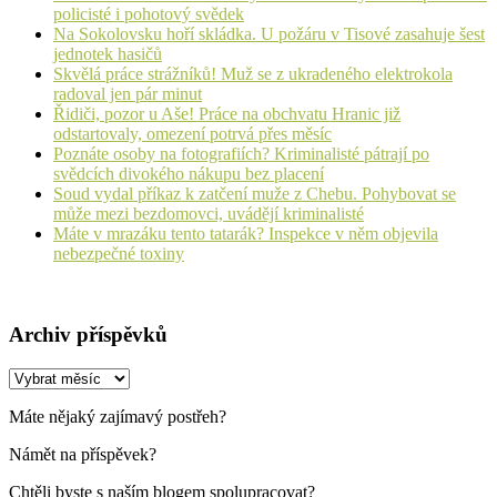
policisté i pohotový svědek
Na Sokolovsku hoří skládka. U požáru v Tisové zasahuje šest
jednotek hasičů
Skvělá práce strážníků! Muž se z ukradeného elektrokola
radoval jen pár minut
Řidiči, pozor u Aše! Práce na obchvatu Hranic již
odstartovaly, omezení potrvá přes měsíc
Poznáte osoby na fotografiích? Kriminalisté pátrají po
svědcích divokého nákupu bez placení
Soud vydal příkaz k zatčení muže z Chebu. Pohybovat se
může mezi bezdomovci, uvádějí kriminalisté
Máte v mrazáku tento tatarák? Inspekce v něm objevila
nebezpečné toxiny
Archiv příspěvků
Archiv
příspěvků
Máte nějaký zajímavý postřeh?
Námět na příspěvek?
Chtěli byste s naším blogem spolupracovat?