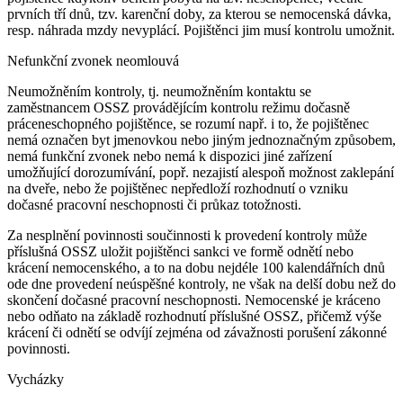
prvních tří dnů, tzv. karenční doby, za kterou se nemocenská dávka,
resp. náhrada mzdy nevyplácí. Pojištěnci jim musí kontrolu umožnit.
Nefunkční zvonek neomlouvá
Neumožněním kontroly, tj. neumožněním kontaktu se
zaměstnancem OSSZ provádějícím kontrolu režimu dočasně
práceneschopného pojištěnce, se rozumí např. i to, že pojištěnec
nemá označen byt jmenovkou nebo jiným jednoznačným způsobem,
nemá funkční zvonek nebo nemá k dispozici jiné zařízení
umožňující dorozumívání, popř. nezajistí alespoň možnost zaklepání
na dveře, nebo že pojištěnec nepředloží rozhodnutí o vzniku
dočasné pracovní neschopnosti či průkaz totožnosti.
Za nesplnění povinnosti součinnosti k provedení kontroly může
příslušná OSSZ uložit pojištěnci sankci ve formě odnětí nebo
krácení nemocenského, a to na dobu nejdéle 100 kalendářních dnů
ode dne provedení neúspěšné kontroly, ne však na delší dobu než do
skončení dočasné pracovní neschopnosti. Nemocenské je kráceno
nebo odňato na základě rozhodnutí příslušné OSSZ, přičemž výše
krácení či odnětí se odvíjí zejména od závažnosti porušení zákonné
povinnosti.
Vycházky