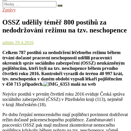
Hledej
…
Zprávy
OSSZ udělily téměř 800 postihů za
nedodržování režimu na tzv. neschopence
admin
29.4.2016
Celkem 787 postihů za nedodržení léčebného režimu během
trvání dočasné pracovní neschopnosti udělili pracovníci
okresních správ sociálního zabezpečení (OSSZ) neukázněným
pojištěncům, kteří byli na tzv. neschopence během prvního
čtvrtletí roku 2016. Kontroloři vyrazili do terénu 40 997 krát,
tzv. neschopenku v daném období vypsali lékaři pojištěncům
v 450 715 případech.
Nejvíce postihů v prvním čtvrtletí roku 2016 eviduje Česká správa
sociálního zabezpečení (ČSSZ) v Plzeňském kraji (113), nejméně
v kraji Jihočeském (18).
Po dobu čerpání nemocenského mají pojištěnci povinnost dodržovat
režim dočasně práceneschopného pojištěnce. Zaměstnavatel i
pracovníci OSSZ pak mají možnost zkontrolovat nemocného
pojištěnce kdykoliv během pobytu na tzv. neschopence, včetně