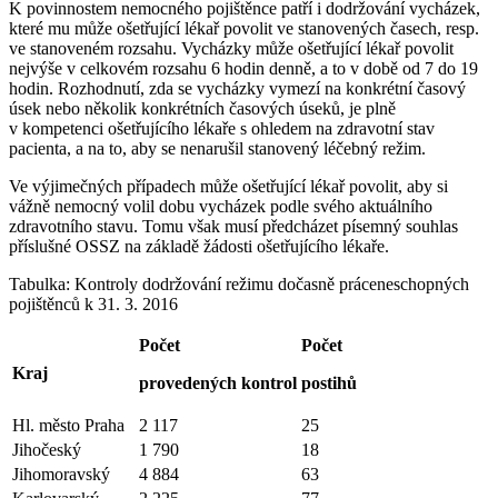
K povinnostem nemocného pojištěnce patří i dodržování vycházek,
které mu může ošetřující lékař povolit ve stanovených časech, resp.
ve stanoveném rozsahu. Vycházky může ošetřující lékař povolit
nejvýše v celkovém rozsahu 6 hodin denně, a to v době od 7 do 19
hodin. Rozhodnutí, zda se vycházky vymezí na konkrétní časový
úsek nebo několik konkrétních časových úseků, je plně
v kompetenci ošetřujícího lékaře s ohledem na zdravotní stav
pacienta, a na to, aby se nenarušil stanovený léčebný režim.
Ve výjimečných případech může ošetřující lékař povolit, aby si
vážně nemocný volil dobu vycházek podle svého aktuálního
zdravotního stavu. Tomu však musí předcházet písemný souhlas
příslušné OSSZ na základě žádosti ošetřujícího lékaře.
Tabulka: Kontroly dodržování režimu dočasně práceneschopných
pojištěnců k 31. 3. 2016
Počet
Počet
Kraj
provedených kontrol
postihů
Hl. město Praha
2 117
25
Jihočeský
1 790
18
Jihomoravský
4 884
63