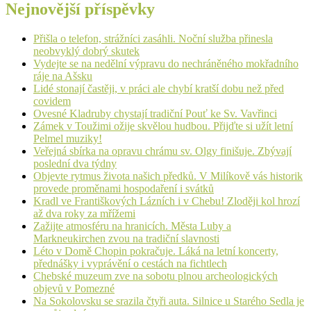
Nejnovější příspěvky
Přišla o telefon, strážníci zasáhli. Noční služba přinesla
neobvyklý dobrý skutek
Vydejte se na nedělní výpravu do nechráněného mokřadního
ráje na Ašsku
Lidé stonají častěji, v práci ale chybí kratší dobu než před
covidem
Ovesné Kladruby chystají tradiční Pouť ke Sv. Vavřinci
Zámek v Toužimi ožije skvělou hudbou. Přijďte si užít letní
Pelmel muziky!
Veřejná sbírka na opravu chrámu sv. Olgy finišuje. Zbývají
poslední dva týdny
Objevte rytmus života našich předků. V Milíkově vás historik
provede proměnami hospodaření i svátků
Kradl ve Františkových Lázních i v Chebu! Zloději kol hrozí
až dva roky za mřížemi
Zažijte atmosféru na hranicích. Města Luby a
Markneukirchen zvou na tradiční slavnosti
Léto v Domě Chopin pokračuje. Láká na letní koncerty,
přednášky i vyprávění o cestách na fichtlech
Chebské muzeum zve na sobotu plnou archeologických
objevů v Pomezné
Na Sokolovsku se srazila čtyři auta. Silnice u Starého Sedla je