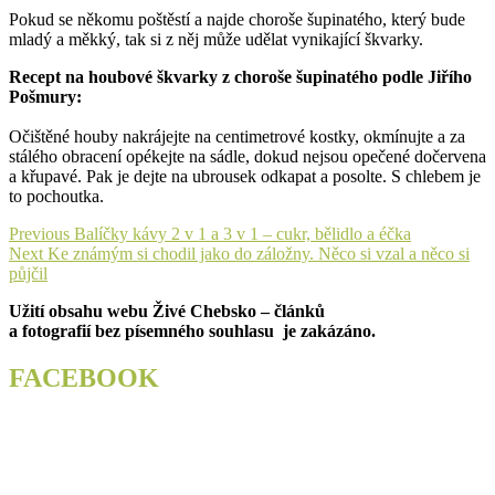
Pokud se někomu poštěstí a najde choroše šupinatého, který bude
mladý a měkký, tak si z něj může udělat vynikající škvarky.
Recept na houbové škvarky z choroše šupinatého podle Jiřího
Pošmury:
Očištěné houby nakrájejte na centimetrové kostky, okmínujte a za
stálého obracení opékejte na sádle, dokud nejsou opečené dočervena
a křupavé. Pak je dejte na ubrousek odkapat a posolte. S chlebem je
to pochoutka.
Navigace
Previous
Previous
Balíčky kávy 2 v 1 a 3 v 1 – cukr, bělidlo a éčka
Next
post:
Next
Ke známým si chodil jako do záložny. Něco si vzal a něco si
pro
post:
půjčil
příspěvek
Užití obsahu webu Živé Chebsko – článků
a fotografií bez písemného souhlasu je zakázáno.
FACEBOOK