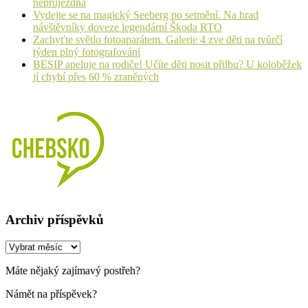
neprůjezdná
Vydejte se na magický Seeberg po setmění. Na hrad
návštěvníky doveze legendární Škoda RTO
Zachyťte světlo fotoaparátem. Galerie 4 zve děti na tvůrčí
týden plný fotografování
BESIP apeluje na rodiče! Učíte děti nosit přilbu? U koloběžek
jí chybí přes 60 % zraněných
Archiv příspěvků
Archiv
příspěvků
Máte nějaký zajímavý postřeh?
Námět na příspěvek?