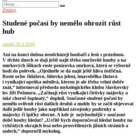
Hledej
…
Zprávy
Studené počasí by nemělo ohrozit růst
hub
admin
28.4.2016
Ani na konci dubna neodcházejí houbaři z lesů s prázdnou.
V těchto dnech se dají ještě najít třeba smržovité houby a na
smrkových šiškách roste penízovka smrková, která se výborně
hodí do polévek. „Ojediněle se dá najít ještě hlíva ústřičná.
Roste ucho Jidášovo, štítovka jelení, tmavobělka žlutavá
i vynikající opeňka měnlivá, kterou je ale třeba velmi dobře
znát,“ informoval předseda mykologického klubu Slavkovský
les Jiří Pošmura. „Začínají růst vynikající čirůvky májovky a
také choroš šupinatý,“ doplnil. Současné studené počasí by
nemělo ovlivnit růst dalších druhů a mohly by se začít objevovat
další jedlé houby jako například závojenky podtrnky a
májovky či špičky obecné. A kde je nejvhodnější v současné
době houby hledat? „Určitě bych doporučoval hledat houby na
vyhřátých okrajích lesa nebo prosvětlených jižních stráních a
sadech,“ doporučil mykolog.