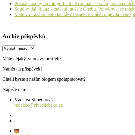
Poznáte osoby na fotografiích? Kriminalisté pátrají po svědcíc
Soud vydal příkaz k zatčení muže z Chebu. Pohybovat se může
Máte v mrazáku tento tatarák? Inspekce v něm objevila nebezp
Archiv příspěvků
Archiv
příspěvků
Máte nějaký zajímavý postřeh?
Námět na příspěvek?
Chtěli byste s naším blogem spolupracovat?
Napište nám!
Václava Simeonová
redakce@zivechebsko.cz
facebook
instagram