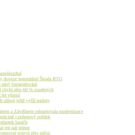
 neprůjezdná
íky doveze legendární Škoda RTO
n plný fotografování
jí chybí přes 60 % zraněných
 let vězení
libují ještě vyšší teploty
dubem a Závišínem odstartovala modernizace
olicisté i pohotový svědek
ednotek hasičů
al jen pár minut
, omezení potrvá přes měsíc