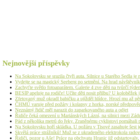
Nejnovější příspěvky
Na Sokolovsku se srazila čtyři auta. Silnice u Starého Sedla je
Vydejte se na magický Seeberg po setmění. Na hrad návštěvn
Zachyťte světlo fotoaparátem. Galerie 4 zve děti na tvůrčí týde
BESIP apeluje na rodiče! Učíte děti nosit přilbu? U koloběžek 
Zfetovaný muž okradl babičku a ujížděl hlídce. Hrozí mu až pět
ČHMÚ varuje před požáry i kolapsy z horka, norské předpovědi s
Neznámý řidič měl narazit do zaparkovaného auta a odjet
Řidiče čeká omezení u Mariánských Lázní, na silnici mezi Zá
Pád z několika metrů do řeky. Zraněnému cyklistovi pomáhali p
Na Sokolovsku hoří skládka. U požáru v Tisové zasahuje šest j
Skvělá práce strážníků! Muž se z ukradeného elektrokola radov
Řidiči, pozor u Aše! Práce na obchvatu Hranic již odstartovaly