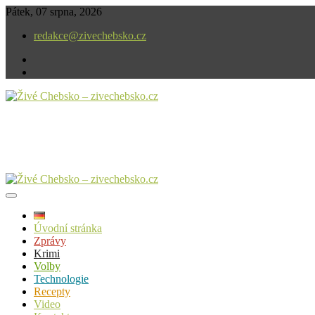
Skip
Pátek, 07 srpna, 2026
to
redakce@zivechebsko.cz
content
facebook
instagram
V našem regionu se stále něco děje.
Živé Chebsko – zivechebsko.cz
Úvodní stránka
Zprávy
Krimi
Volby
Technologie
Recepty
Video