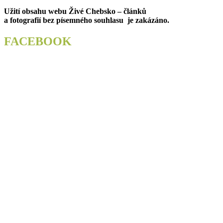
pro
post:
Užití obsahu webu Živé Chebsko – článků
příspěvek
a fotografií bez písemného souhlasu je zakázáno.
FACEBOOK