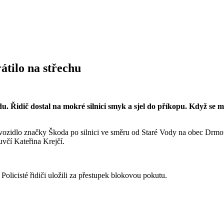
átilo na střechu
. Řidič dostal na mokré silnici smyk a sjel do příkopu. Když se mu
í vozidlo značky Škoda po silnici ve směru od Staré Vody na obec Drm
uvčí Kateřina Krejčí.
Policisté řidiči uložili za přestupek blokovou pokutu.