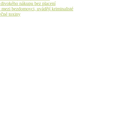
h divokého nákupu bez placení
 mezi bezdomovci, uvádějí kriminalisté
ečné toxiny