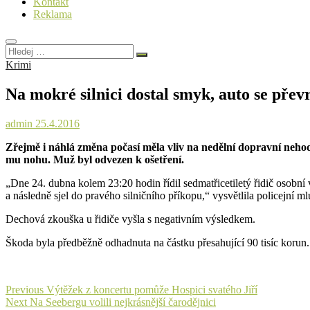
Kontakt
Reklama
Hledej
…
Krimi
Na mokré silnici dostal smyk, auto se převr
admin
25.4.2016
Zřejmě i náhlá změna počasí měla vliv na nedělní dopravní nehodu
mu nohu. Muž byl odvezen k ošetření.
„Dne 24. dubna kolem 23:20 hodin řídil sedmatřicetiletý řidič osobn
a následně sjel do pravého silničního příkopu,“ vysvětlila policejní ml
Dechová zkouška u řidiče vyšla s negativním výsledkem.
Škoda byla předběžně odhadnuta na částku přesahující 90 tisíc korun. 
Navigace
Previous
Previous
Výtěžek z koncertu pomůže Hospici svatého Jiří
Next
post:
Next
Na Seebergu volili nejkrásnější čarodějnici