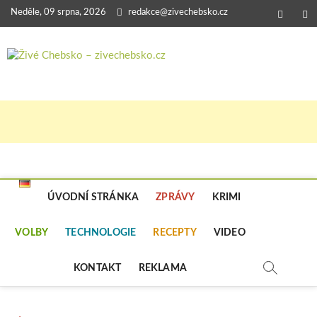
Skip
Neděle, 09 srpna, 2026
redakce@zivechebsko.cz
faceboo
in
to
content
Živé Chebsk
V NAŠEM REGIONU SE STÁLE NĚCO
DĚJE.
–
zivechebsko.
ÚVODNÍ STRÁNKA
ZPRÁVY
KRIMI
VOLBY
TECHNOLOGIE
RECEPTY
VIDEO
KONTAKT
REKLAMA