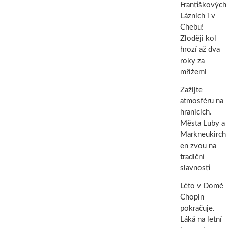
Františkových
Lázních i v
Chebu!
Zloději kol
hrozí až dva
roky za
mřížemi
Zažijte
atmosféru na
hranicích.
Města Luby a
Markneukirch
en zvou na
tradiční
slavnosti
Léto v Domě
Chopin
pokračuje.
Láká na letní