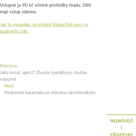
Vstupné je 90 kč včetně prohlídky hradu. Děti
mají vstup zdarma.
Jak to vypadalo na loňské Valpuržině noci se
podívejte zde:
Navigace
Previous
Previous
post:
Jaký koláč upéct? Zkuste špenátový, chutná
pro
výborně
příspěvek
Next
Next
post:
Podzemní kasemata se otevřou návštěvníkům
NEJNOVĚJŠ
Í
PŘÍSPĚVKY