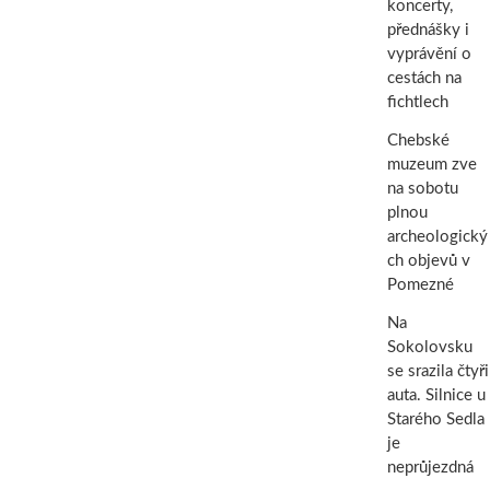
koncerty,
přednášky i
vyprávění o
cestách na
fichtlech
Chebské
muzeum zve
na sobotu
plnou
archeologický
ch objevů v
Pomezné
Na
Sokolovsku
se srazila čtyři
auta. Silnice u
Starého Sedla
je
neprůjezdná