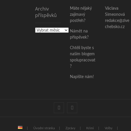
Archiv
Máte nějaký
Václava
příspěvků
zajímavý
Simeonová
postřeh?
redakce@zive
chebsko.cz
Archiv
Námět na
příspěvků
příspěvek?
Chtěli byste s
naším blogem
spolupracovat
?
Napište nám!
facebook
instagram
Úvodní stránka
Zprávy
Krimi
Volby