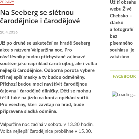
ZPRÁVY
Užití obsahu
webu Živé
Na Seeberg se slétnou
Chebsko –
čarodějnice i čarodějové
článků
a fotografií
20.4.2016
bez
Již po druhé se uskuteční na hradě Seeberg
písemného
akce s názvem Valpuržina noc. Pro
souhlasu je
návštěvníky budou přichystané zajímavé
zakázáno.
soutěže jako například čarotrojboj, ale i volba
nejlepší čarodějnice. Odborná porota vybere
FACEBOOK
tři nejlepší masky a ty budou odměněny.
Příchozí budou moci navštívit čarodějnou
čajovnu i čarodějné dílničky. Děti se mohou
těšit také na jízdu na koni a opékání vuřtů.
Pro všechny, kteří zavítají na hrad, bude
připravena sladká odměna.
Valpuržina noc začíná v sobotu v 13.30 hodin.
Volba nejlepší čarodějnice proběhne v 15.30.