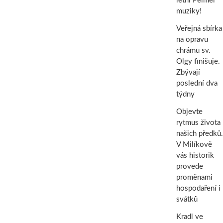
letní Pelmel
muziky!
Veřejná sbírka
na opravu
chrámu sv.
Olgy finišuje.
Zbývají
poslední dva
týdny
Objevte
rytmus života
našich předků.
V Milíkově
vás historik
provede
proměnami
hospodaření i
svátků
Kradl ve