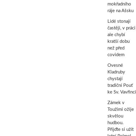
mokřadního
ráje na Ašsku
Lidé stonají
častěji, v práci
ale chybí
kratší dobu
než před
covidem
Ovesné
Kladruby
chystají
tradiční Pouť
ke Sv. Vavřinci
Zámek v
Toužimi ožije
skvělou
hudbou.
Přijďte si užít