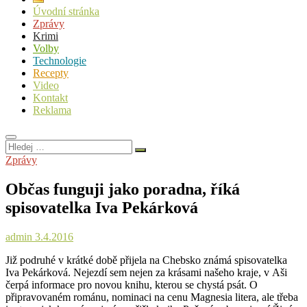
Úvodní stránka
Zprávy
Krimi
Volby
Technologie
Recepty
Video
Kontakt
Reklama
Hledej
…
Zprávy
Občas funguji jako poradna, říká
spisovatelka Iva Pekárková
admin
3.4.2016
Již podruhé v krátké době přijela na Chebsko známá spisovatelka
Iva Pekárková. Nejezdí sem nejen za krásami našeho kraje, v Aši
čerpá informace pro novou knihu, kterou se chystá psát. O
připravovaném románu, nominaci na cenu Magnesia litera, ale třeba