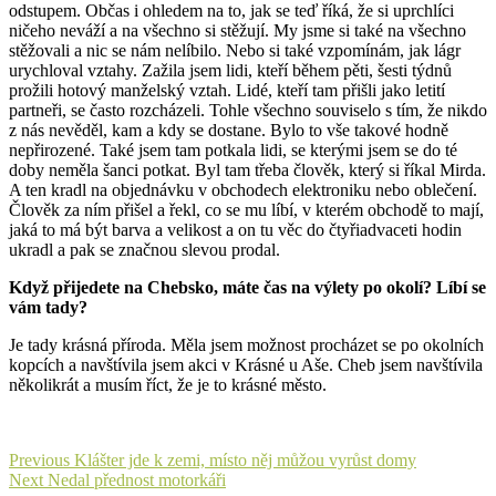
odstupem. Občas i ohledem na to, jak se teď říká, že si uprchlíci
ničeho neváží a na všechno si stěžují. My jsme si také na všechno
stěžovali a nic se nám nelíbilo. Nebo si také vzpomínám, jak lágr
urychloval vztahy. Zažila jsem lidi, kteří během pěti, šesti týdnů
prožili hotový manželský vztah. Lidé, kteří tam přišli jako letití
partneři, se často rozcházeli. Tohle všechno souviselo s tím, že nikdo
z nás nevěděl, kam a kdy se dostane. Bylo to vše takové hodně
nepřirozené. Také jsem tam potkala lidi, se kterými jsem se do té
doby neměla šanci potkat. Byl tam třeba člověk, který si říkal Mirda.
A ten kradl na objednávku v obchodech elektroniku nebo oblečení.
Člověk za ním přišel a řekl, co se mu líbí, v kterém obchodě to mají,
jaká to má být barva a velikost a on tu věc do čtyřiadvaceti hodin
ukradl a pak se značnou slevou prodal.
Když přijedete na Chebsko, máte čas na výlety po okolí? Líbí se
vám tady?
Je tady krásná příroda. Měla jsem možnost procházet se po okolních
kopcích a navštívila jsem akci v Krásné u Aše. Cheb jsem navštívila
několikrát a musím říct, že je to krásné město.
Navigace
Previous
Previous
Klášter jde k zemi, místo něj můžou vyrůst domy
Next
post:
Next
Nedal přednost motorkáři
pro