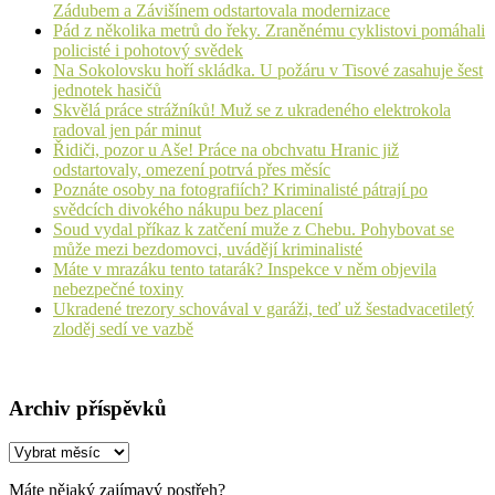
Zádubem a Závišínem odstartovala modernizace
Pád z několika metrů do řeky. Zraněnému cyklistovi pomáhali
policisté i pohotový svědek
Na Sokolovsku hoří skládka. U požáru v Tisové zasahuje šest
jednotek hasičů
Skvělá práce strážníků! Muž se z ukradeného elektrokola
radoval jen pár minut
Řidiči, pozor u Aše! Práce na obchvatu Hranic již
odstartovaly, omezení potrvá přes měsíc
Poznáte osoby na fotografiích? Kriminalisté pátrají po
svědcích divokého nákupu bez placení
Soud vydal příkaz k zatčení muže z Chebu. Pohybovat se
může mezi bezdomovci, uvádějí kriminalisté
Máte v mrazáku tento tatarák? Inspekce v něm objevila
nebezpečné toxiny
Ukradené trezory schovával v garáži, teď už šestadvacetiletý
zloděj sedí ve vazbě
Archiv příspěvků
Archiv
příspěvků
Máte nějaký zajímavý postřeh?