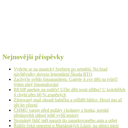
Nejnovější příspěvky
Vydejte se na magický Seeberg po setmění. Na hrad
návštěvníky doveze legendární Škoda RTO
Zachyťte světlo fotoaparátem. Galerie 4 zve děti na tvůrčí
týden plný fotografování
BESIP apeluje na rodiče! Učíte děti nosit přilbu? U koloběžek
jí chybí přes 60 % zraněných
Zfetovaný muž okradl babičku a ujížděl hlídce. Hrozí mu až
pět let vězení
ČHMÚ varuje před požáry i kolapsy z horka, norské
předpovědi slibují ještě vyšší teploty
Neznámý řidič měl narazit do zaparkovaného auta a odjet
Řidiče čeká omezení u Mariánských Lázní, na silnici mezi