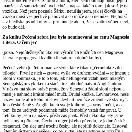
naší, konkrétně mezi Šárkou a lidmi, kteří sem odmítají pustit jejího
manžela. A samozřejmě bych chtěla napsat také o tom, jak se žije na
vozíčku. Než jsem poznala Šárku, netušila jsem, jak si člověk na
vozíku musí vše pečlivě plánovat a co může a co nemůže. Nejhorší
– z hlediska psaní knihy – pro mne je ale to, že se zatím vůbec neví,
co bude dál.
Za knihu Pečená zebra jste byla nominovaná na cenu Magnesia
Litera. O čem je?
(pozn. Nejdůležitějším úkolem výročních knižních cen Magnesia
Litera je propagovat kvalitní literaturu a dobré knihy)
Pečená zebra je třetí román ze série, které říkám „černobílá zvířecí
trilogie“. První z nich – zrovna vyšla ve druhém vydání – se jmenuje
Sloni v soumraku, je to o tom, jak nefungoval vztah mezi mladým
Senegalským vykukem a starší, trestuhodně naivní Angličankou.
V názvu má slony právě proto, že v Senegalu žádní sloni nejsou a
musí je nahradit krásní mladí muži. Druhá knížka, Levhartivce, nese
název podle afrického přísloví „levhart nemůže změnit své skvrny“.
Je o české ženě v Anglii, která svoje kulturní „skvrny“ mění, a o
tom, že za určitých podmínek může černobílý vztah fungovat. U
třetí knihy jsem na název přišla zas jinak. Před několika lety jsme
byli s mým přítelem, Čechem nigerijského původu, v jedné české
restauraci. On sice umí trochu česky, ale nepříliš dokonale. Listoval
jídelním lístkem a nevěděl, co by si dal, ale najednou se rozzářil a