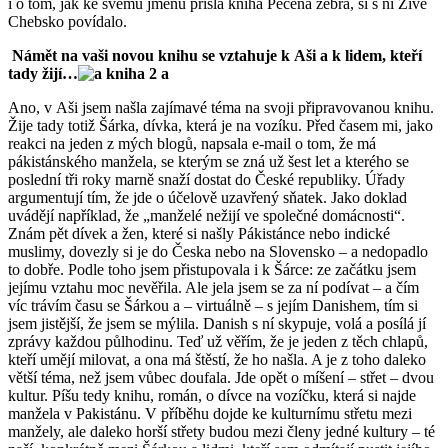
i o tom, jak ke svému jménu přišla kniha Pečená zebra, si s ní Živé
Chebsko povídalo.
Námět na vaši novou knihu se vztahuje k Aši a k lidem, kteří
tady žijí…
Ano, v Aši jsem našla zajímavé téma na svoji připravovanou knihu.
Žije tady totiž Šárka, dívka, která je na vozíku. Před časem mi, jako
reakci na jeden z mých blogů, napsala e-mail o tom, že má
pákistánského manžela, se kterým se zná už šest let a kterého se
poslední tři roky marně snaží dostat do České republiky. Úřady
argumentují tím, že jde o účelově uzavřený sňatek. Jako doklad
uvádějí například, že „manželé nežijí ve společné domácnosti“.
Znám pět dívek a žen, které si našly Pákistánce nebo indické
muslimy, dovezly si je do Česka nebo na Slovensko – a nedopadlo
to dobře. Podle toho jsem přistupovala i k Šárce: ze začátku jsem
jejímu vztahu moc nevěřila. Ale jela jsem se za ní podívat – a čím
víc trávím času se Šárkou a – virtuálně – s jejím Danishem, tím si
jsem jistější, že jsem se mýlila. Danish s ní skypuje, volá a posílá jí
zprávy každou půlhodinu. Teď už věřím, že je jeden z těch chlapů,
kteří umějí milovat, a ona má štěstí, že ho našla. A je z toho daleko
větší téma, než jsem vůbec doufala. Jde opět o míšení – střet – dvou
kultur. Píšu tedy knihu, román, o dívce na vozíčku, která si najde
manžela v Pakistánu. V příběhu dojde ke kulturnímu střetu mezi
manžely, ale daleko horší střety budou mezi členy jedné kultury – té