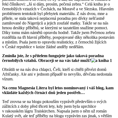
řekl číšníkovi: „Já si dám, prosím, pečená zebra.“ Celá kniha je o
černobílých vztazích v Čechách, na Moravě a ve Slezsku. Hlavním
problémem tentokrát byl přebytek materiálu. Z nás dvou, mne a
přítele, se stala taková neplacená poradna pro dívky nešťastně
zamilované do Nigerijců a jejich zoufalé matky. Takže se na nás
hrnou desítky příběhů, se kterými se tazatelům snažíme pomoct.
Díky tomu mám námětů opravdu hodně. Takže jsem Pečenou zebru
rozdělila na tři hlavní příběhy, pospojované díky několika postavám
a místům. Psala jsem to opravdu realisticky, z černochů žijících
v České republice v knize žádné anděly nedělám.
Zmínila jste, že s přítelem fungujete jako taková poradna
černobílých vztahů. Obracejí se na vás také muži?
Obrátili se na nás dva chlapci, Češi, kteří si chtěli přivézt domů
Afričanky. Ale ani v jednom případě to nevyšlo, děvčata nedostala
vízum.
Na cenu Magnesia Litera byl letos nominovaný i váš blog, kam
vkládáte každých čtrnáct dnů jeden postřeh…
Teď zrovna se na blogu pokouším vyprávět především o svých
zážitcích z doby před třiceti lety, kdy jsem byla uprchlice
v rakouském lágru Traiskirchen. Napsala jsem o něm už román
Kulatý svět, ale teď příběhy na blogu vyprávím zas jinak, s větším