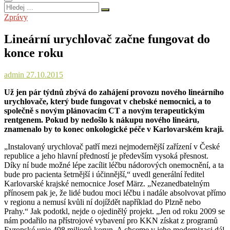
Hledej
…
Zprávy
Lineární urychlovač začne fungovat do
konce roku
admin
27.10.2015
Už jen pár týdnů zbývá do zahájení provozu nového lineárního
urychlovače, který bude fungovat v chebské nemocnici, a to
společně s novým plánovacím CT a novým terapeutickým
rentgenem. Pokud by nedošlo k nákupu nového lineáru,
znamenalo by to konec onkologické péče v Karlovarském kraji.
„Instalovaný urychlovač patří mezi nejmodernější zařízení v České
republice a jeho hlavní předností je především vysoká přesnost.
Díky ní bude možné lépe zacílit léčbu nádorových onemocnění, a ta
bude pro pacienta šetrnější i účinnější,“ uvedl generální ředitel
Karlovarské krajské nemocnice Josef März. „Nezanedbatelným
přínosem pak je, že lidé budou moci léčbu i nadále absolvovat přímo
v regionu a nemusí kvůli ní dojíždět například do Plzně nebo
Prahy.“ Jak podotkl, nejde o ojedinělý projekt. „Jen od roku 2009 se
nám podařilo na přístrojové vybavení pro KKN získat z programů
Evropské unie 498 milionů korun. A chceme v jeho modernizaci dál