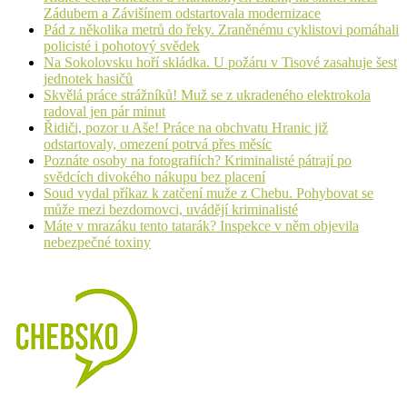
Zádubem a Závišínem odstartovala modernizace
Pád z několika metrů do řeky. Zraněnému cyklistovi pomáhali
policisté i pohotový svědek
Na Sokolovsku hoří skládka. U požáru v Tisové zasahuje šest
jednotek hasičů
Skvělá práce strážníků! Muž se z ukradeného elektrokola
radoval jen pár minut
Řidiči, pozor u Aše! Práce na obchvatu Hranic již
odstartovaly, omezení potrvá přes měsíc
Poznáte osoby na fotografiích? Kriminalisté pátrají po
svědcích divokého nákupu bez placení
Soud vydal příkaz k zatčení muže z Chebu. Pohybovat se
může mezi bezdomovci, uvádějí kriminalisté
Máte v mrazáku tento tatarák? Inspekce v něm objevila
nebezpečné toxiny