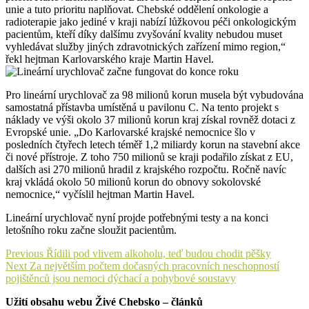
unie a tuto prioritu naplňovat. Chebské oddělení onkologie a
radioterapie jako jediné v kraji nabízí lůžkovou péči onkologickým
pacientům, kteří díky dalšímu zvyšování kvality nebudou muset
vyhledávat služby jiných zdravotnických zařízení mimo region,“
řekl hejtman Karlovarského kraje Martin Havel.
Pro lineární urychlovač za 98 milionů korun musela být vybudována
samostatná přístavba umístěná u pavilonu C. Na tento projekt s
náklady ve výši okolo 37 milionů korun kraj získal rovněž dotaci z
Evropské unie. „Do Karlovarské krajské nemocnice šlo v
posledních čtyřech letech téměř 1,2 miliardy korun na stavební akce
či nové přístroje. Z toho 750 milionů se kraji podařilo získat z EU,
dalších asi 270 milionů hradil z krajského rozpočtu. Ročně navíc
kraj vkládá okolo 50 milionů korun do obnovy sokolovské
nemocnice,“ vyčíslil hejtman Martin Havel.
Lineární urychlovač nyní projde potřebnými testy a na konci
letošního roku začne sloužit pacientům.
Navigace
Previous
Previous
Řídili pod vlivem alkoholu, teď budou chodit pěšky
Next
post:
Next
Za největším počtem dočasných pracovních neschopností
pro
post:
pojištěnců jsou nemoci dýchací a pohybové soustavy
příspěvek
Užití obsahu webu Živé Chebsko – článků