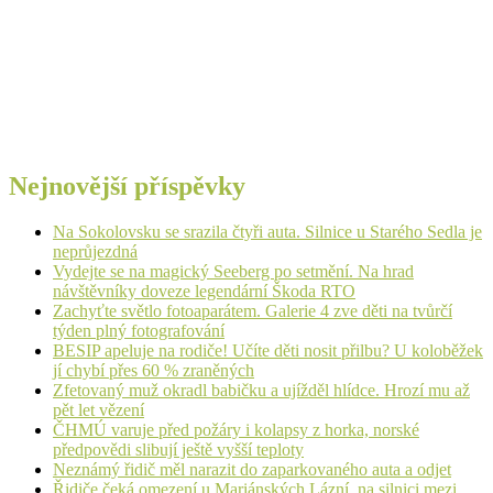
Nejnovější příspěvky
Na Sokolovsku se srazila čtyři auta. Silnice u Starého Sedla je
neprůjezdná
Vydejte se na magický Seeberg po setmění. Na hrad
návštěvníky doveze legendární Škoda RTO
Zachyťte světlo fotoaparátem. Galerie 4 zve děti na tvůrčí
týden plný fotografování
BESIP apeluje na rodiče! Učíte děti nosit přilbu? U koloběžek
jí chybí přes 60 % zraněných
Zfetovaný muž okradl babičku a ujížděl hlídce. Hrozí mu až
pět let vězení
ČHMÚ varuje před požáry i kolapsy z horka, norské
předpovědi slibují ještě vyšší teploty
Neznámý řidič měl narazit do zaparkovaného auta a odjet
Řidiče čeká omezení u Mariánských Lázní, na silnici mezi