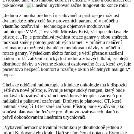
pokračovat.“
„Jednou z mnoha předností instalovaného přístroje je možnost
dynamické změny celé řady provozních parametrů v průběhu
vlastního ozařování – technologie objemové modulované
radioterapie VMAT,“ vysvětlil Miroslav Krist, zástupce dodavatele
přístroje. „To je proměnlivá rychlost rotace gantry v obou směrech,
možnost změny polohy jednotlivých lamel i v průběhu natáčení
kolimátoru a možnost plynulého modulování dávky v průběhu
rotace gantry. Výsledkem těchto funkcí je větší přesnost zacílení
nádoru, nižší zatížení kritických struktur a zdravých tkání, rychlejší
distribuce dávky a výrazné zkrácení ozařovacího času, které zvyšuje
pacientovo bezpečí, komfort a rozšiřuje okruh léčitelných malignit,“
popsal.
Chebské oddělení radioterapie a klinické onkologie má k dispozici
ještě dva nové přístroje. První je terapeutický rentgen, který bude
používán k ozařování v rámci nenádorové terapie a zároveň pro
radikální a paliativní ozařování. Druhým je plánovací CT, které
nahradí stávající 13 let staré zařízení. Přístroj bude využíván jako
součást plánovacího řetězce pro přípravu ozařovacích plánů na
právě dokončovaném lineárním urychlovači.
„Vybavení nemocnic kvalitní technikou je dlouhodobě jednou z
priorit Karlovarského kraje. Daří se nám čerpat dotace z Evropské