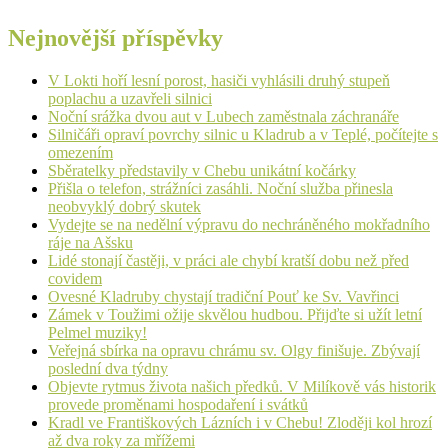
Nejnovější příspěvky
V Lokti hoří lesní porost, hasiči vyhlásili druhý stupeň
poplachu a uzavřeli silnici
Noční srážka dvou aut v Lubech zaměstnala záchranáře
Silničáři opraví povrchy silnic u Kladrub a v Teplé, počítejte s
omezením
Sběratelky představily v Chebu unikátní kočárky
Přišla o telefon, strážníci zasáhli. Noční služba přinesla
neobvyklý dobrý skutek
Vydejte se na nedělní výpravu do nechráněného mokřadního
ráje na Ašsku
Lidé stonají častěji, v práci ale chybí kratší dobu než před
covidem
Ovesné Kladruby chystají tradiční Pouť ke Sv. Vavřinci
Zámek v Toužimi ožije skvělou hudbou. Přijďte si užít letní
Pelmel muziky!
Veřejná sbírka na opravu chrámu sv. Olgy finišuje. Zbývají
poslední dva týdny
Objevte rytmus života našich předků. V Milíkově vás historik
provede proměnami hospodaření i svátků
Kradl ve Františkových Lázních i v Chebu! Zloději kol hrozí
až dva roky za mřížemi