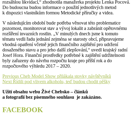
rozsáhlou likvidací,“ zhodnotila manažerka projektu Lenka Pocová.
Do budoucna budou informace o použití jednotlivých metod
k dispozici vlastníkům formou Metodické příručky a videa.
V následujícím období bude potřeba věnovat této problematice
pozornost, monitorovat stav a vývoj lokalit a zabránit opětovnému
rozšíření invazních rostlin. „V minulých dnech jsme k tomuto
tématu vedli řadu jednání zejména se starosty obcí, připravujeme
vhodná opatření včetně jejich finančního zajištění pro udržení
dosaženého stavu a pro jeho další zlepšování,“ uvedl krajský radní
Josef Hora. Finanční prostředky potřebné k zajištění udržitelnosti
byly zařazeny do návrhu rozpočtu kraje pro příští rok a do
rozpočtového výhledu 2017 – 2020.
Navigace
Previous
Previous
Cheb Model Show přilákala stovky návštěvníků
Next
post:
Next
Řídili pod vlivem alkoholu, teď budou chodit pěšky
pro
post:
Užití obsahu webu Živé Chebsko – článků
příspěvek
a fotografií bez písemného souhlasu je zakázáno.
FACEBOOK