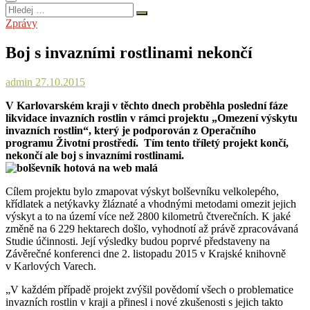
Hledej
…
Zprávy
Boj s invazními rostlinami nekončí
admin
27.10.2015
V Karlovarském kraji v těchto dnech proběhla poslední fáze
likvidace invazních rostlin v rámci projektu „Omezení výskytu
invazních rostlin“, který je podporován z Operačního
programu Životní prostředí. Tím tento tříletý projekt končí,
nekončí ale boj s invazními rostlinami.
Cílem projektu bylo zmapovat výskyt bolševníku velkolepého,
křídlatek a netýkavky žláznaté a vhodnými metodami omezit jejich
výskyt a to na území více než 2800 kilometrů čtverečních. K jaké
změně na 6 229 hektarech došlo, vyhodnotí až právě zpracovávaná
Studie účinnosti. Její výsledky budou poprvé představeny na
Závěrečné konferenci dne 2. listopadu 2015 v Krajské knihovně
v Karlových Varech.
„V každém případě projekt zvýšil povědomí všech o problematice
invazních rostlin v kraji a přinesl i nové zkušenosti s jejich takto