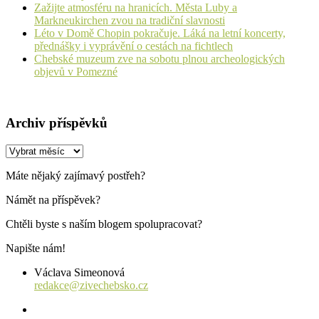
Zažijte atmosféru na hranicích. Města Luby a
Markneukirchen zvou na tradiční slavnosti
Léto v Domě Chopin pokračuje. Láká na letní koncerty,
přednášky i vyprávění o cestách na fichtlech
Chebské muzeum zve na sobotu plnou archeologických
objevů v Pomezné
Archiv příspěvků
Archiv
příspěvků
Máte nějaký zajímavý postřeh?
Námět na příspěvek?
Chtěli byste s naším blogem spolupracovat?
Napište nám!
Václava Simeonová
redakce@zivechebsko.cz
facebook