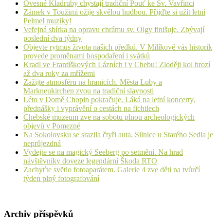
Ovesné Kladruby chystají tradiční Pouť ke Sv. Vavřinci
Zámek v Toužimi ožije skvělou hudbou. Přijďte si užít letní
Pelmel muziky!
Veřejná sbírka na opravu chrámu sv. Olgy finišuje. Zbývají
poslední dva týdny
Objevte rytmus života našich předků. V Milíkově vás historik
provede proměnami hospodaření i svátků
Kradl ve Františkových Lázních i v Chebu! Zloději kol hrozí
až dva roky za mřížemi
Zažijte atmosféru na hranicích. Města Luby a
Markneukirchen zvou na tradiční slavnosti
Léto v Domě Chopin pokračuje. Láká na letní koncerty,
přednášky i vyprávění o cestách na fichtlech
Chebské muzeum zve na sobotu plnou archeologických
objevů v Pomezné
Na Sokolovsku se srazila čtyři auta. Silnice u Starého Sedla je
neprůjezdná
Vydejte se na magický Seeberg po setmění. Na hrad
návštěvníky doveze legendární Škoda RTO
Zachyťte světlo fotoaparátem. Galerie 4 zve děti na tvůrčí
týden plný fotografování
Archiv příspěvků