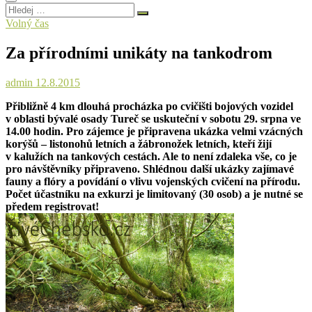
Hledej
…
Volný čas
Za přírodními unikáty na tankodrom
admin
12.8.2015
Přibližně 4 km dlouhá procházka po cvičišti bojových vozidel
v oblasti bývalé osady Tureč se uskuteční v sobotu 29. srpna ve
14.00 hodin. Pro zájemce je připravena ukázka velmi vzácných
korýšů – listonohů letních a žábronožek letních, kteří žijí
v kalužích na tankových cestách. Ale to není zdaleka vše, co je
pro návštěvníky připraveno. Shlédnou další ukázky zajímavé
fauny a flóry a povídání o vlivu vojenských cvičení na přírodu.
Počet účastníku na exkurzi je limitovaný (30 osob) a je nutné se
předem registrovat!