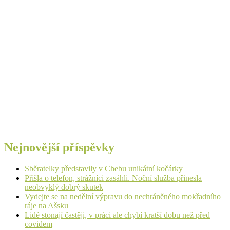
Nejnovější příspěvky
Sběratelky představily v Chebu unikátní kočárky
Přišla o telefon, strážníci zasáhli. Noční služba přinesla
neobvyklý dobrý skutek
Vydejte se na nedělní výpravu do nechráněného mokřadního
ráje na Ašsku
Lidé stonají častěji, v práci ale chybí kratší dobu než před
covidem