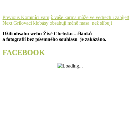
Navigace
Previous
Previous
Kominíci varují: vaše karma může ve vedrech i zabíjet!
Next
post:
Next
Grilovací klobásy obsahují méně masa, než slibují
pro
post:
Užití obsahu webu Živé Chebsko – článků
příspěvek
a fotografií bez písemného souhlasu je zakázáno.
FACEBOOK