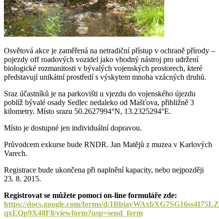
Osvětová akce je zaměřená na netradiční přístup v ochraně přírody –
pojezdy off roadových vozidel jako vhodný nástroj pro udržení
biologické rozmanitosti v bývalých vojenských prostorech, které
představují unikátní prostředí s výskytem mnoha vzácných druhů.
Sraz účastníků je na parkovišti u vjezdu do vojenského újezdu
poblíž bývalé osady Sedlec nedaleko od Mašťova, přibližně 3
kilometry. Místo srazu 50.2627994°N, 13.2325294°E.
Místo je dostupné jen individuální dopravou.
Průvodcem exkurse bude RNDR. Jan Matějů z muzea v Karlových
Varech.
Registrace bude ukončena při naplnění kapacity, nebo nejpozději
23. 8. 2015.
Registrovat se můžete pomocí on-line formuláře zde:
https://docs.google.com/forms/d/1BbiavWAxbXG7SG16ss4I75L
qxEQp9X48F8/viewform?usp=send_form