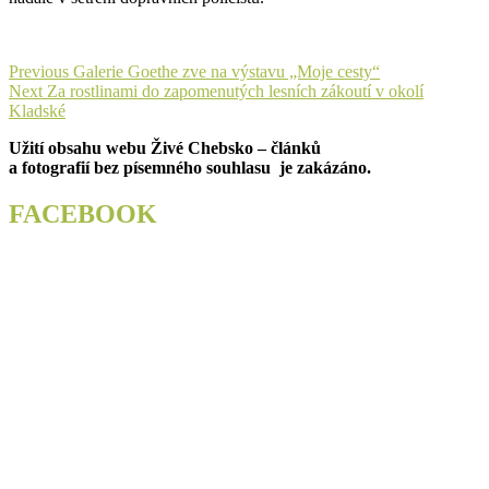
Navigace
Previous
Previous
Galerie Goethe zve na výstavu „Moje cesty“
Next
post:
Next
Za rostlinami do zapomenutých lesních zákoutí v okolí
pro
post:
Kladské
příspěvek
Užití obsahu webu Živé Chebsko – článků
a fotografií bez písemného souhlasu je zakázáno.
FACEBOOK