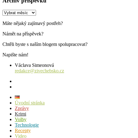
Archiv příspěvků
Archiv
příspěvků
Máte nějaký zajímavý postřeh?
Námět na příspěvek?
Chtěli byste s naším blogem spolupracovat?
Napište nám!
Václava Simeonová
redakce@zivechebsko.cz
facebook
instagram
Úvodní stránka
Zprávy
Krimi
Volby
Technologie
Recepty
Video