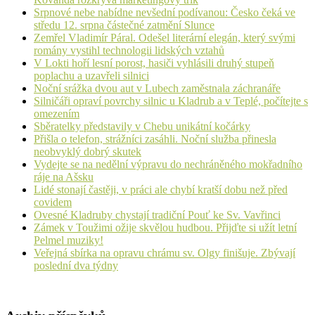
Srpnové nebe nabídne nevšední podívanou: Česko čeká ve
středu 12. srpna částečné zatmění Slunce
Zemřel Vladimír Páral. Odešel literární elegán, který svými
romány vystihl technologii lidských vztahů
V Lokti hoří lesní porost, hasiči vyhlásili druhý stupeň
poplachu a uzavřeli silnici
Noční srážka dvou aut v Lubech zaměstnala záchranáře
Silničáři opraví povrchy silnic u Kladrub a v Teplé, počítejte s
omezením
Sběratelky představily v Chebu unikátní kočárky
Přišla o telefon, strážníci zasáhli. Noční služba přinesla
neobvyklý dobrý skutek
Vydejte se na nedělní výpravu do nechráněného mokřadního
ráje na Ašsku
Lidé stonají častěji, v práci ale chybí kratší dobu než před
covidem
Ovesné Kladruby chystají tradiční Pouť ke Sv. Vavřinci
Zámek v Toužimi ožije skvělou hudbou. Přijďte si užít letní
Pelmel muziky!
Veřejná sbírka na opravu chrámu sv. Olgy finišuje. Zbývají
poslední dva týdny