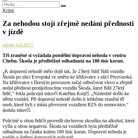
Hledej
…
Krimi
Za nehodou stojí zřejmě nedání přednosti
v jízdě
admin
4.8.2015
Tři zraněné si vyžádala pondělní dopravní nehoda v centru
Chebu. Škoda je předběžně odhadnutá na 180 tisíc korun
.
„K dopravní nehodě mělo dojít tak, že 23letý řidič řídil vozidlo
Škoda po ulici Evropská ve směru ke křižovatce s ulicí Pivovarská.
Na křižovatce s řízeným provozem začal odbočovat vlevo a zřejmě
nedal přednost protijedoucímu vozidlu Škoda, které řídil 27letý
řidič,“ řekla policejní mluvčí Kateřina Krejčí. „Následně došlo ke
střetu vozidel. Při dopravní nehodě došlo k lehkému zranění tří
osob, které byli z místa převezeni vozidlem RZS do nemocnice,“
dodala mluvčí.
Policisté u obou řidičů provedli dechovou zkoušku na alkohol, která
vyšla u obou negativní. Škoda na vozidlech byla předběžně
odhadnuta na částku kolem 180 tisíc korun. Dopravní nehoda je
nadále v šetření dopravních policistů.