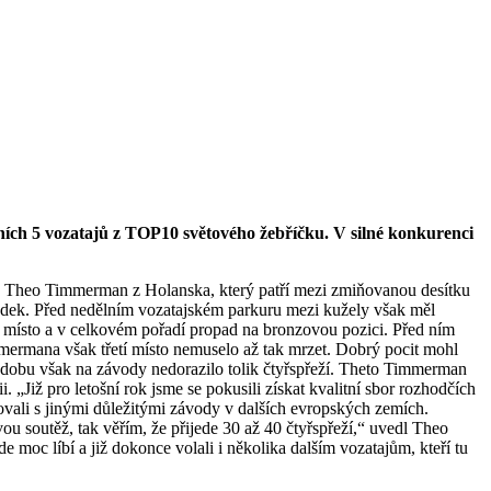
itních 5 vozatajů z TOP10 světového žebříčku. V silné konkurenci
ace Theo Timmerman z Holanska, který patří mezi zmiňovanou desítku
ýsledek. Před nedělním vozatajském parkuru mezi kužely však měl
5. místo a v celkovém pořadí propad na bronzovou pozici. Před ním
mermana však třetí místo nemuselo až tak mrzet. Dobrý pocit mohl
tu dobu však na závody nedorazilo tolik čtyřspřeží. Theto Timmerman
i. „Již pro letošní rok jsme se pokusili získat kvalitní sbor rozhodčích
urovali s jinými důležitými závody v dalších evropských zemích.
ou soutěž, tak věřím, že přijede 30 až 40 čtyřspřeží,“ uvedl Theo
e moc líbí a již dokonce volali i několika dalším vozatajům, kteří tu