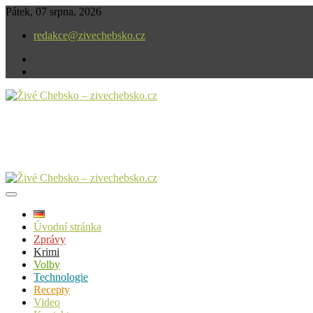
Skip
Pátek, 07 srpna, 2026
to
redakce@zivechebsko.cz
content
facebook
instagram
V našem regionu se stále něco děje.
Živé Chebsko – zivechebsko.cz
Úvodní stránka
Zprávy
Krimi
Volby
Technologie
Recepty
Video