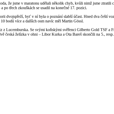
oda, že jsme v maratonu udělali několik chyb, kvůli nimž jsme ztratil
o a po třech zkouškách se usadil na konečné 17. pozici.
orii dvojspřeží, byť v ní byla o poznání slabší účast. Hned dva čeští v
ř 10 bodů více a dalších osm navíc měl Martin Gössl.
tz z Lucemburska. Se svými koňskými svěřenci Gilberto Gold TSF a Frod
eská želízka v ohni – Libor Kurka a Ota Bareš skončili na 5., resp. 