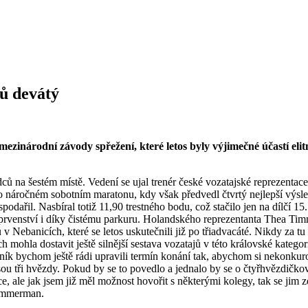
jů devátý
mezinárodní závody spřežení, které letos byly výjimečné účastí el
dců na šestém místě. Vedení se ujal trenér české vozatajské reprezent
l i po náročném sobotním maratonu, kdy však předvedl čtvrtý nejlepší v
dařil. Nasbíral totiž 11,90 trestného bodu, což stačilo jen na dílčí 1
prvenství i díky čistému parkuru. Holandského reprezentanta Thea Tim
v Nebanicích, které se letos uskutečnili již po třiadvacáté. Nikdy za 
h mohla dostavit ještě silnější sestava vozatajů v této královské kategori
 ročník bychom ještě rádi upravili termín konání tak, abychom si nekonk
sou tři hvězdy. Pokud by se to povedlo a jednalo by se o čtyřhvězdičkov
, ale jak jsem již měl možnost hovořit s některými kolegy, tak se jim zd
 Timmerman.