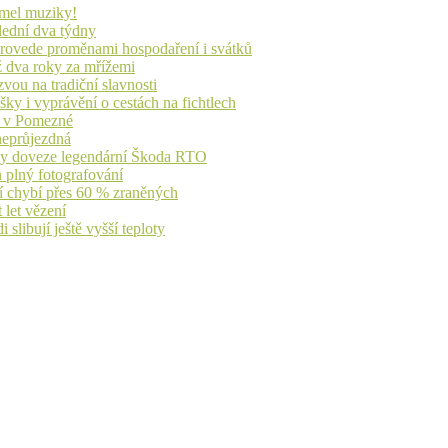
lmel muziky!
lední dva týdny
 provede proměnami hospodaření i svátků
ž dva roky za mřížemi
vou na tradiční slavnosti
ky i vyprávění o cestách na fichtlech
ů v Pomezné
 neprůjezdná
íky doveze legendární Škoda RTO
n plný fotografování
jí chybí přes 60 % zraněných
 let vězení
libují ještě vyšší teploty