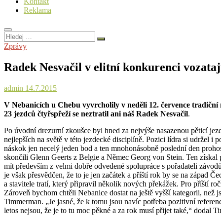
Kontakt
Reklama
Hledej
…
Zprávy
Radek Nesvačil v elitní konkurenci vozata
admin
14.7.2015
V Nebanicích u Chebu vyvrcholily v neděli 12. července tradiční 
23 jezdců čtyřspřeží se neztratil ani náš Radek Nesvačil
.
Po úvodní drezurní zkoušce byl hned za nejvýše nasazenou pěticí jez
nejlepších na světě v této jezdecké disciplíně. Pozici lídra si udrže
náskok jen necelý jeden bod a ten mnohonásobně poslední den prohospo
skončili Glenn Geerts z Belgie a Němec Georg von Stein. Ten získal 
mít především z velmi dobře odvedené spolupráce s pořadateli závodů 
je však přesvědčen, že to je jen začátek a příští rok by se na západ Čec
a stavitele tratí, který připravil několik nových překážek. Pro příští
Zároveň bychom chtěli Nebanice dostat na ještě vyšší kategorii, než j
Timmerman. „Je jasné, že k tomu jsou navíc potřeba pozitivní reference
letos nejsou, že je to tu moc pěkné a za rok musí přijet také,“ dodal