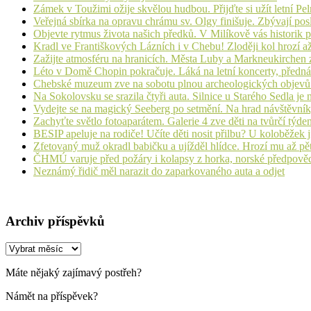
Zámek v Toužimi ožije skvělou hudbou. Přijďte si užít letní Pe
Veřejná sbírka na opravu chrámu sv. Olgy finišuje. Zbývají pos
Objevte rytmus života našich předků. V Milíkově vás historik
Kradl ve Františkových Lázních i v Chebu! Zloději kol hrozí a
Zažijte atmosféru na hranicích. Města Luby a Markneukirchen z
Léto v Domě Chopin pokračuje. Láká na letní koncerty, přednáš
Chebské muzeum zve na sobotu plnou archeologických objev
Na Sokolovsku se srazila čtyři auta. Silnice u Starého Sedla je
Vydejte se na magický Seeberg po setmění. Na hrad návštěvn
Zachyťte světlo fotoaparátem. Galerie 4 zve děti na tvůrčí týde
BESIP apeluje na rodiče! Učíte děti nosit přilbu? U koloběžek 
Zfetovaný muž okradl babičku a ujížděl hlídce. Hrozí mu až pět
ČHMÚ varuje před požáry i kolapsy z horka, norské předpovědi s
Neznámý řidič měl narazit do zaparkovaného auta a odjet
Archiv příspěvků
Archiv
příspěvků
Máte nějaký zajímavý postřeh?
Námět na příspěvek?