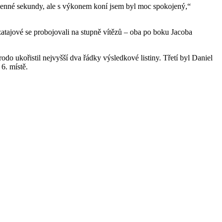
i cenné sekundy, ale s výkonem koní jsem byl moc spokojený,“
ozatajové se probojovali na stupně vítězů – oba po boku Jacoba
o ukořistil nejvyšší dva řádky výsledkové listiny. Třetí byl Daniel
6. místě.