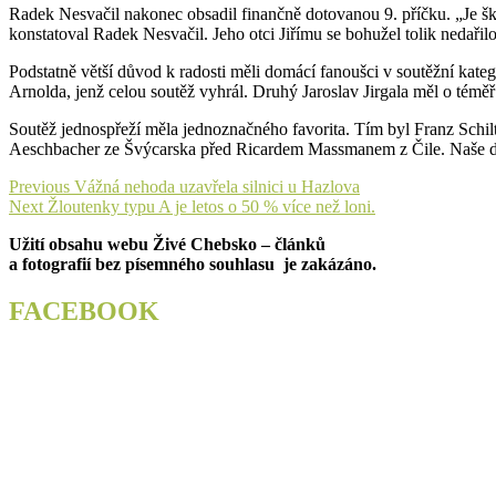
Radek Nesvačil nakonec obsadil finančně dotovanou 9. příčku. „Je šk
konstatoval Radek Nesvačil. Jeho otci Jiřímu se bohužel tolik nedařil
Podstatně větší důvod k radosti měli domácí fanoušci v soutěžní kateg
Arnolda, jenž celou soutěž vyhrál. Druhý Jaroslav Jirgala měl o témě
Soutěž jednospřeží měla jednoznačného favorita. Tím byl Franz Schil
Aeschbacher ze Švýcarska před Ricardem Massmanem z Čile. Naše dvě č
Navigace
Previous
Previous
Vážná nehoda uzavřela silnici u Hazlova
Next
post:
Next
Žloutenky typu A je letos o 50 % více než loni.
pro
post:
Užití obsahu webu Živé Chebsko – článků
příspěvek
a fotografií bez písemného souhlasu je zakázáno.
FACEBOOK