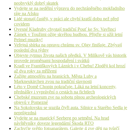
neobvyklý dobrý skutek
Vydejte se na nedělní výpravu do nechráněného mokřadního
ráje na Ašsku
Lidé stonají častěji, v práci ale chybí kratší dobu než před
covidem
Ovesné Kladruby chystají tradiční Pouť ke Sv. Vavřinci
Zámek v Toužimi ožije skvělou hudbou. Přijďte si užít letní
Pelmel muziky!
Veřejná sbírka na opravu chrámu sv. Olgy finišuje. Zbývají
poslední dva týdny
Objevte rytmus života našich předků. V Milíkově vás historik
provede proměnami hospodaření i svátků
Kradl ve Františkových Lázních i v Chebu! Zloději kol hrozí
až dva roky za mřížemi
Zažijte atmosféru na hranicích. Města Luby a
Markneukirchen zvou na tradiční slavnosti
Léto v Domě Chopin pokračuje. Láká na letní koncerty,
přednášky i vyprávění o cestách na fichtlech
Chebské muzeum zve na sobotu plnou archeologických
objevů v Pomezné
Na Sokolovsku se srazila čtyři auta. Silnice u Starého Sedla je
neprůjezdná
Vydejte se na magický Seeberg po setmění. Na hrad
návštěvníky doveze legendární Škoda RTO
Zachyťte světlo fotoaparátem. Galerie 4 zve děti na tvůrčí