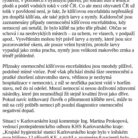
rybaření, v porostech s bylinným patrem, při sbírání hub a lesních
plodů a podél vodních toků v celé ČR. Co ale mezi obyvateli ČR už
tolik v povědomí není, je fakt, že klíšťovou encefalitidu nepřenášejí
jen dospělá klíšťata, ale také jejich larvy a nymfy. Každoročně jsou
zaznamenány případy onemocnění klíšťovou encefalitidou, kdy
nemocný ani netušil, že bylo klíště na jeho těle přisáté. Občas se
schová i na neobvyklých místech – za uchem, ve vlasech, v podpaží
apod.. Vysvětlením mohou být právě larvy a nymfy, které jsou sice
pozorovatelné okem, ale pouze velmi bystrým, protože larvy
vypadají jako zrnka prachu, nymfy jsou velikosti makového zrnka a
téměř průhledné.
Příznaky onemocnění klíšťovou encefalitidou jsou mnohdy plíživé,
podobné mírné viróze. Poté však přichází druhá fáze onemocnění a
prudké zhoršení zdravotního stavu, většinou je nezbytná
hospitalizace v nemocnici, z níž se nezřídka pacient vrátí v horším
stavu, než do ní odešel. Mnozí nemocní si nesou doživotní zdravotní
následky, které jim neumožňují žít stejně kvalitní život jako dříve.
Pokud navíc infikovaný člověk o přítomnosti klíštěte neví, může to
mít na celý průběh nemoci při pozdní diagnostice onemocnění
negativní dopad.
Situaci v Karlovarském kraji komentuje Ing. Martina Prokopová,
vedoucí protiepidemického odboru KHS Karlovarského kraje:
„Krajské hygienické stanici Karlovarského kraje bylo v loňském
roce hlášeno 12 případů KE, z nichž v anamnéze 9 pacientů bylo