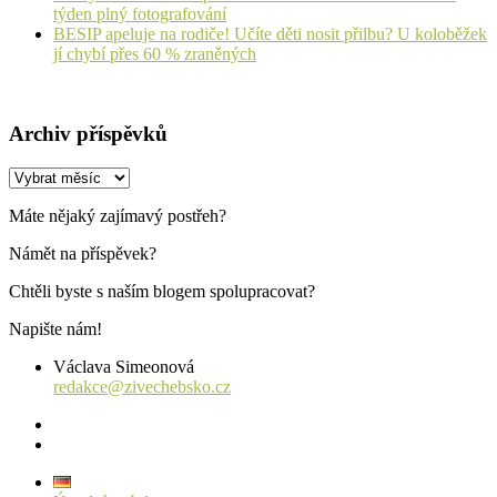
týden plný fotografování
BESIP apeluje na rodiče! Učíte děti nosit přilbu? U koloběžek
jí chybí přes 60 % zraněných
Archiv příspěvků
Archiv
příspěvků
Máte nějaký zajímavý postřeh?
Námět na příspěvek?
Chtěli byste s naším blogem spolupracovat?
Napište nám!
Václava Simeonová
redakce@zivechebsko.cz
facebook
instagram