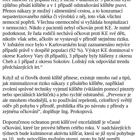
zjištěno přisátí klíštěte a v 1 případě odstraňování klíštěte psovi.
Přenos nákazy je možný i alimentární cestou, a to konzumací
nepasterizovaného mléka či výrobků z něj, toto však všichni
nemocní popřeli. Všechna onemocnění si vyžádala hospitalizaci
v nemocnici. Nikdo z pacientů nebyl očkován proti KE. Je nutné
podotknout, že řada rodičů nechává očkovat proti KE své děti,
nikoliv však sebe, ačkoliv se vystavují v přírodě stejnému riziku.
V loňském roce bylo v Karlovarském kraji zaznamenáno nejvíce
případů právě v dospělé populaci (92 %). Výskyt KE dominoval v
okrese Karlovy Vary (8 případů), 3 případy byly hlášeny z okresu
Cheb a 1 případ z okresu Sokolov. Loňský rok odpovídal trendu
předcházejících let.“
Když už si člověk domů klíště přinese, existuje mnoho rad a tipů,
jak minimalizovat riziko nákazy z přisátého klíštěte, například
zvolení správné techniky vyjmutí klíštěte (vikláním pomocí pinzety
nebo speciálních kleštiček) a jeho rychlé odstranění. „Prevence je
ale mnohem vhodnější, a to používání repelentů, celotělový světlý
oděv při pohybu v přírodě, prohlídka těla po návratu z přírody a
zejména očkování“, doplňuje Ing. Prokopová.
Doporučenou ochranou proti klíšťové encefalitidě je včasné
očkování, které lze provést během celého roku. V nadcházejících
týdnech bude kulminovat aktivita klíšťat, která se již nyní pohybuje
na 10., tedy nejvyšším možném stupni, proto by lidé neměli