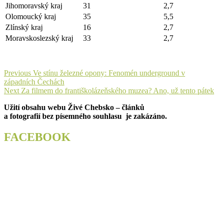
Jihomoravský kraj
31
2,7
Olomoucký kraj
35
5,5
Zlínský kraj
16
2,7
Moravskoslezský kraj
33
2,7
Navigace
Previous
Previous
Ve stínu železné opony: Fenomén underground v
post:
západních Čechách
pro
Next
Next
Za filmem do františkolázeňského muzea? Ano, už tento pátek
příspěvek
post:
Užití obsahu webu Živé Chebsko – článků
a fotografií bez písemného souhlasu je zakázáno.
FACEBOOK