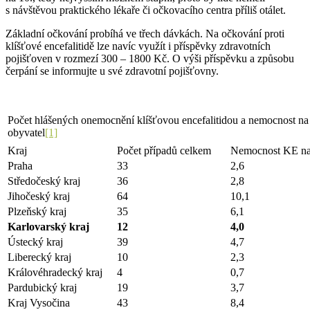
s návštěvou praktického lékaře či očkovacího centra příliš otálet.
Základní očkování probíhá ve třech dávkách. Na očkování proti
klíšťové encefalitidě lze navíc využít i příspěvky zdravotních
pojišťoven v rozmezí 300 – 1800 Kč. O výši příspěvku a způsobu
čerpání se informujte u své zdravotní pojišťovny.
Počet hlášených onemocnění klíšťovou encefalitidou a nemocnost n
obyvatel
[1]
Kraj
Počet případů celkem
Nemocnost KE na
Praha
33
2,6
Středočeský kraj
36
2,8
Jihočeský kraj
64
10,1
Plzeňský kraj
35
6,1
Karlovarský kraj
12
4,0
Ústecký kraj
39
4,7
Liberecký kraj
10
2,3
Královéhradecký kraj
4
0,7
Pardubický kraj
19
3,7
Kraj Vysočina
43
8,4