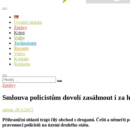
Úvodní stránka
Zprávy
Krimi
Volby
Technologie
Recepty
Video
Kontakt
Reklama
Hledej
…
Zprávy
Smlouva policistům dovolí zasáhnout i za h
admin
28.4.2015
Příhraniční oblasti trápí čilý obchod s drogami. Čeští a němečtí 
pravomoci policistů na území druhého státu.