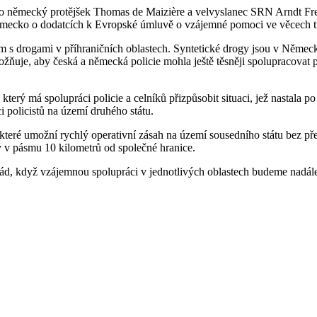
ho německý protějšek Thomas de Maizière a velvyslanec SRN Arndt Fre
cko o dodatcích k Evropské úmluvě o vzájemné pomoci ve věcech tres
ům s drogami v příhraničních oblastech. Syntetické drogy jsou v Německu
ňuje, aby česká a německá policie mohla ještě těsněji spolupracovat př
rý má spolupráci policie a celníků přizpůsobit situaci, jež nastala po
 policistů na území druhého státu.
které umožní rychlý operativní zásah na území sousedního státu bez př
 v pásmu 10 kilometrů od společné hranice.
 rád, když vzájemnou spolupráci v jednotlivých oblastech budeme nadál