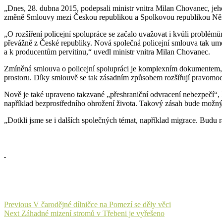
„Dnes, 28. dubna 2015, podepsali ministr vnitra Milan Chovanec, je
změně Smlouvy mezi Českou republikou a Spolkovou republikou Něme
„O rozšíření policejní spolupráce se začalo uvažovat i kvůli problém
převážně z České republiky. Nová společná policejní smlouva tak umož
a k producentům pervitinu,“ uvedl ministr vnitra Milan Chovanec.
Zmíněná smlouva o policejní spolupráci je komplexním dokumentem, kte
prostoru. Díky smlouvě se tak zásadním způsobem rozšiřují pravomoci
Nově je také upraveno takzvané „přeshraniční odvracení nebezpečí“, 
například bezprostředního ohrožení života. Takový zásah bude možný
„Dotkli jsme se i dalších společných témat, například migrace. Budu
Navigace
Previous
Previous
V čarodějné dílničce na Pomezí se děly věci
Next
post:
Next
Záhadné mizení stromů v Třebeni je vyřešeno
pro
post: