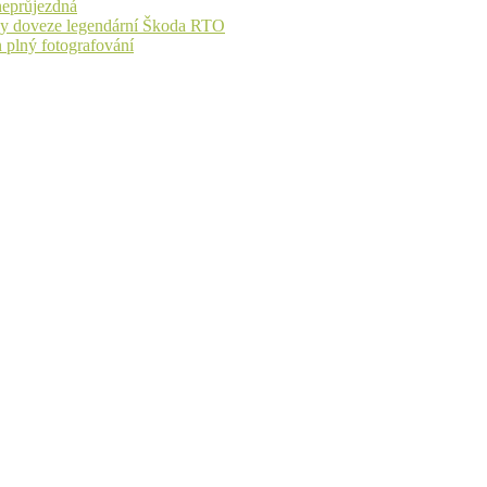
 neprůjezdná
íky doveze legendární Škoda RTO
n plný fotografování