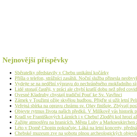
Nejnovější příspěvky
Sběratelky představily v Chebu unikátní kočárky
Přišla o telefon, strážníci zasáhli. Noční služba přinesla neobv
Vydejte se na nedělní výpravu do nechráněného mokřadního rá
Lidé stonají častěji, v práci ale chybí kratší dobu než před cov
Ovesné Kladruby chystají tradiční Pouť ke Sv. Vavřinci
Zámek v Toužimi ožije skvělou hudbou. Přijďte si užít letní Pe
Veřejná sbírka na opravu chrámu sv. Olgy finišuje. Zbývají pos
Objevte rytmus života našich předků. V Milíkově vás historik
Kradl ve Františkových Lázních i v Chebu! Zloději kol hrozí a
Zažijte atmosféru na hranicích. Města Luby a Markneukirchen z
Léto v Domě Chopin pokračuje. Láká na letní koncerty, přednáš
Chebské muzeum zve na sobotu plnou archeologických objev