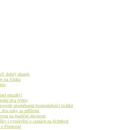
yklý dobrý skutek
je na Ašsku
idem
lmel muziky!
lední dva týdny
 provede proměnami hospodaření i svátků
ž dva roky za mřížemi
vou na tradiční slavnosti
ky i vyprávění o cestách na fichtlech
ů v Pomezné