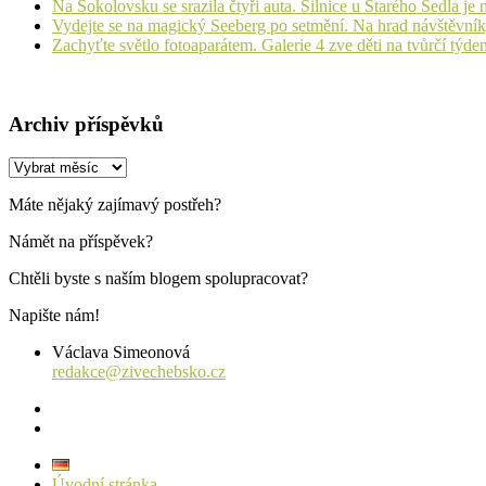
Na Sokolovsku se srazila čtyři auta. Silnice u Starého Sedla je
Vydejte se na magický Seeberg po setmění. Na hrad návštěvn
Zachyťte světlo fotoaparátem. Galerie 4 zve děti na tvůrčí týde
Archiv příspěvků
Archiv
příspěvků
Máte nějaký zajímavý postřeh?
Námět na příspěvek?
Chtěli byste s naším blogem spolupracovat?
Napište nám!
Václava Simeonová
redakce@zivechebsko.cz
facebook
instagram
Úvodní stránka