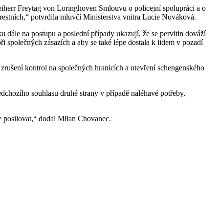
iherr Freytag von Loringhoven Smlouvu o policejní spolupráci a o
tních,“ potvrdila mluvčí Ministerstva vnitra Lucie Nováková.
 dále na postupu a poslední případy ukazují, že se pervitin dováží
i společných zásazích a aby se také lépe dostala k lidem v pozadí
 zrušení kontrol na společných hranicích a otevření schengenského
edchozího souhlasu druhé strany v případě naléhavé potřeby,
e posilovat,“ dodal Milan Chovanec.