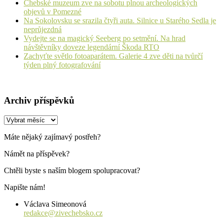
Chebské muzeum zve na sobotu plnou archeologických
objevů v Pomezné
Na Sokolovsku se srazila čtyři auta. Silnice u Starého Sedla je
neprůjezdná
Vydejte se na magický Seeberg po setmění. Na hrad
návštěvníky doveze legendární Škoda RTO
Zachyťte světlo fotoaparátem. Galerie 4 zve děti na tvůrčí
týden plný fotografování
Archiv příspěvků
Archiv
příspěvků
Máte nějaký zajímavý postřeh?
Námět na příspěvek?
Chtěli byste s naším blogem spolupracovat?
Napište nám!
Václava Simeonová
redakce@zivechebsko.cz