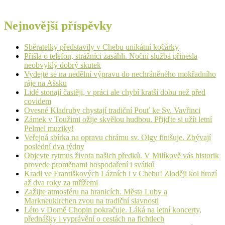
Nejnovější příspěvky
Sběratelky představily v Chebu unikátní kočárky
Přišla o telefon, strážníci zasáhli. Noční služba přinesla
neobvyklý dobrý skutek
Vydejte se na nedělní výpravu do nechráněného mokřadního
ráje na Ašsku
Lidé stonají častěji, v práci ale chybí kratší dobu než před
covidem
Ovesné Kladruby chystají tradiční Pouť ke Sv. Vavřinci
Zámek v Toužimi ožije skvělou hudbou. Přijďte si užít letní
Pelmel muziky!
Veřejná sbírka na opravu chrámu sv. Olgy finišuje. Zbývají
poslední dva týdny
Objevte rytmus života našich předků. V Milíkově vás historik
provede proměnami hospodaření i svátků
Kradl ve Františkových Lázních i v Chebu! Zloději kol hrozí
až dva roky za mřížemi
Zažijte atmosféru na hranicích. Města Luby a
Markneukirchen zvou na tradiční slavnosti
Léto v Domě Chopin pokračuje. Láká na letní koncerty,
přednášky i vyprávění o cestách na fichtlech