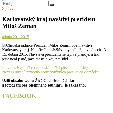
Hledej
…
Zprávy
Karlovarský kraj navštíví prezident
Miloš Zeman
admin
20.1.2015
Prezident Miloš Zeman opět navštíví
Karlovarský kraj. Na oficiální návštěvu by měl přijet ve dnech 13. –
15. dubna 2015. Návštěva prezidenta se teprve plánuje, a tak
ještě není jasné, jaká města a kdy navštíví.
Navigace
Previous
Previous
Nejlepší recept získá pečící plech na muffiny
Next
post:
Next
O utkání rozhodlo sedm využitých přesilovek domácích
pro
post:
Užití obsahu webu Živé Chebsko – článků
příspěvek
a fotografií bez písemného souhlasu je zakázáno.
FACEBOOK