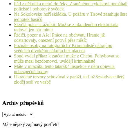
Pád z několika metrů do řeky. Zraněnému cyklistovi pomáhali
policisté i pohotový svědek
Na Sokolovsku hoří skládka. U požáru v Tisové zasahuje šest
jednotek hasičů
Skvělá práce strážníků! Muž se z ukradeného elektrokola
radoval jen pár minut
Řidiči, pozor u Aše! Práce na obchvatu Hranic již
odstartovaly, omezení potrvá přes měsíc
Poznáte osoby na fotografiích? Kriminalisté pátrají po
svědcích divokého nákupu bez placení
Soud vydal příkaz k zatčení muže z Chebu. Pohybovat se
může mezi bezdomovci, uvádějí kriminalisté
Máte v mrazáku tento tatarák? Inspekce v něm objevila
nebezpečné toxiny
Ukradené trezory schovával v garáži, teď už šestadvacetiletý
zloděj sedí ve vazbě
Archiv příspěvků
Archiv
příspěvků
Máte nějaký zajímavý postřeh?