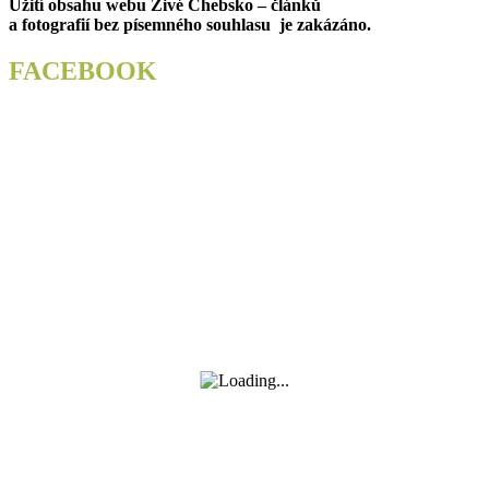
Užití obsahu webu Živé Chebsko – článků
příspěvek
a fotografií bez písemného souhlasu je zakázáno.
FACEBOOK