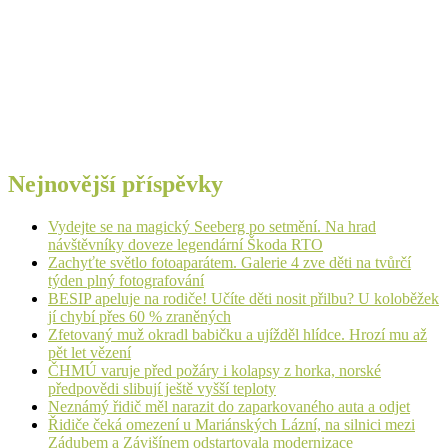
Nejnovější příspěvky
Vydejte se na magický Seeberg po setmění. Na hrad
návštěvníky doveze legendární Škoda RTO
Zachyťte světlo fotoaparátem. Galerie 4 zve děti na tvůrčí
týden plný fotografování
BESIP apeluje na rodiče! Učíte děti nosit přilbu? U koloběžek
jí chybí přes 60 % zraněných
Zfetovaný muž okradl babičku a ujížděl hlídce. Hrozí mu až
pět let vězení
ČHMÚ varuje před požáry i kolapsy z horka, norské
předpovědi slibují ještě vyšší teploty
Neznámý řidič měl narazit do zaparkovaného auta a odjet
Řidiče čeká omezení u Mariánských Lázní, na silnici mezi
Zádubem a Závišínem odstartovala modernizace