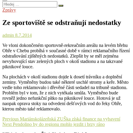
Hledej
…
Zprávy
Ze sportoviště se odstraňují nedostatky
admin
8.7.2014
Ve vloni dokončeném sportovně-rekreačním areálu na levém břehu
Ohře v Chebu probíhá v současné době v rámci reklamačního řízení
odstraňování zjištěných nedostatků. Zlepšit by se měl zejména
nevyhovující stav zelených ploch v okolí stadionu a na takzvané
piknikové louce.
Na plochách v okolí stadionu dojde k dosetí trávníku a doplnění
zeminy. Vyměněny budou také některé uschlé stromy a keře. Město
vedle toho reklamovalo i dřevěné části sedadel na tribuně stadionu.
Problém byl v tom, že z nich vytékala smůla. Vyměněno bude
rovněž jedno nefunkční pítko na piknikové louce. Hotová je už
naopak oprava stoky na odvedení dešťových vod do řeky Ohře,
kterou město také reklamovalo.
Navigace
Previous
Previous
Mariánskolázeňská ZUŠka získá finance na vybavení
Next
post:
Next
Pendolino by do regionu mohlo jezdit i brzy ráno
pro
post: