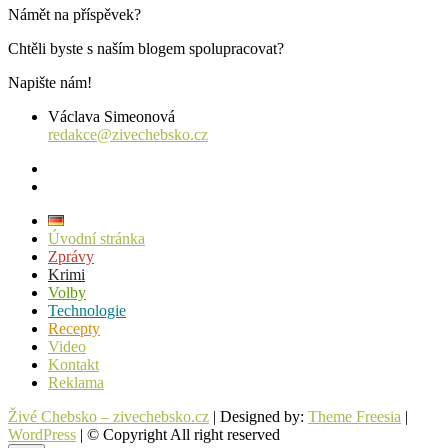
Námět na příspěvek?
Chtěli byste s naším blogem spolupracovat?
Napište nám!
Václava Simeonová
redakce@zivechebsko.cz
facebook
instagram
Úvodní stránka
Zprávy
Krimi
Volby
Technologie
Recepty
Video
Kontakt
Reklama
Živé Chebsko – zivechebsko.cz
| Designed by:
Theme Freesia
|
WordPress
| © Copyright All right reserved