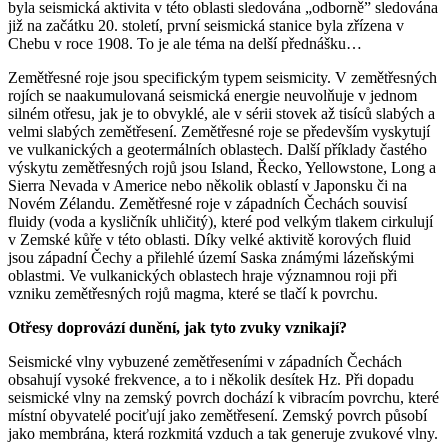
byla seismická aktivita v této oblasti sledována „odborně” sledována
již na začátku 20. století, první seismická stanice byla zřízena v
Chebu v roce 1908. To je ale téma na delší přednášku…
Zemětřesné roje jsou specifickým typem seismicity. V zemětřesných
rojích se naakumulovaná seismická energie neuvolňuje v jednom
silném otřesu, jak je to obvyklé, ale v sérii stovek až tisíců slabých a
velmi slabých zemětřesení. Zemětřesné roje se především vyskytují
ve vulkanických a geotermálních oblastech. Další příklady častého
výskytu zemětřesných rojů jsou Island, Řecko, Yellowstone, Long a
Sierra Nevada v Americe nebo několik oblastí v Japonsku či na
Novém Zélandu. Zemětřesné roje v západních Čechách souvisí
fluidy (voda a kysličník uhličitý), které pod velkým tlakem cirkulují
v Zemské kůře v této oblasti. Díky velké aktivitě korových fluid
jsou západní Čechy a přilehlé území Saska známými lázeňskými
oblastmi. Ve vulkanických oblastech hraje významnou roji při
vzniku zemětřesných rojů magma, které se tlačí k povrchu.
Otřesy doprovází dunění, jak tyto zvuky vznikají?
Seismické vlny vybuzené zemětřeseními v západních Čechách
obsahují vysoké frekvence, a to i několik desítek Hz. Při dopadu
seismické vlny na zemský povrch dochází k vibracím povrchu, které
místní obyvatelé pociťují jako zemětřesení. Zemský povrch působí
jako membrána, která rozkmitá vzduch a tak generuje zvukové vlny.