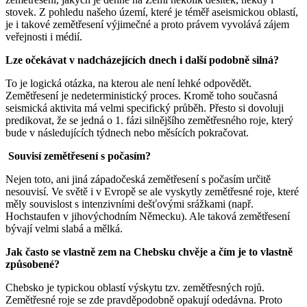
stovek. Z pohledu našeho území, které je téměř aseismickou oblastí,
je i takové zemětřesení výjimečné a proto právem vyvolává zájem
veřejnosti i médií.
Lze očekávat v nadcházejících dnech i další podobně silná?
To je logická otázka, na kterou ale není lehké odpovědět.
Zemětřesení je nedeterministický proces. Kromě toho současná
seismická aktivita má velmi specifický průběh. Přesto si dovoluji
predikovat, že se jedná o 1. fázi silnějšího zemětřesného roje, který
bude v následujících týdnech nebo měsících pokračovat.
Souvisí zemětřesení s počasím?
Nejen toto, ani jiná západočeská zemětřesení s počasím určitě
nesouvisí. Ve světě i v Evropě se ale vyskytly zemětřesné roje, které
měly souvislost s intenzivními dešťovými srážkami (např.
Hochstaufen v jihovýchodním Německu). Ale taková zemětřesení
bývají velmi slabá a mělká.
Jak často se vlastně zem na Chebsku chvěje a čím je to vlastně
způsobené?
Chebsko je typickou oblastí výskytu tzv. zemětřesných rojů.
Zemětřesné roje se zde pravděpodobně opakují odedávna. Proto