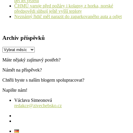
pět let vězení
ČHMÚ varuje před požáry i kolapsy z horka, norské
předpovědi slibují ještě vyšší teploty
Neznámý řidič měl narazit do zaparkovaného auta a odjet
Archiv příspěvků
Archiv
příspěvků
Máte nějaký zajímavý postřeh?
Námět na příspěvek?
Chtěli byste s naším blogem spolupracovat?
Napište nám!
Václava Simeonová
redakce@zivechebsko.cz
facebook
instagram