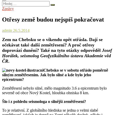
Hledej
…
Zprávy
Otřesy země budou nejspíš pokračovat
admin
26.5.2014
Zem na Chebsku se o víkendu opět otřásla. Dají se
očekávat také další zemětřesení? A proč otřesy
doprovází dunění? Také na tyto otázky odpověděl
Josef
Horálek, seismolog Geofyzikálního ústavu Akademie věd
ČR
.
Chebsko se v sobotu otřáslo poměrně
silným zemětřesením. Jak bylo silné a kde bylo jeho
epicentrum?
Zemětřesení nebylo silné, mělo magnitudo 3.6 a epicentrum bylo
severně od obce Nový Kostel, hloubka ohniska 8 km.
Šlo i z pohledu seismologa o silnější zemětřesení?
To je relativní. Z globálního hlediska se jedna o velmi slabé
zemětřesení, jakých je denně na Zemi několik desítek, někdy i