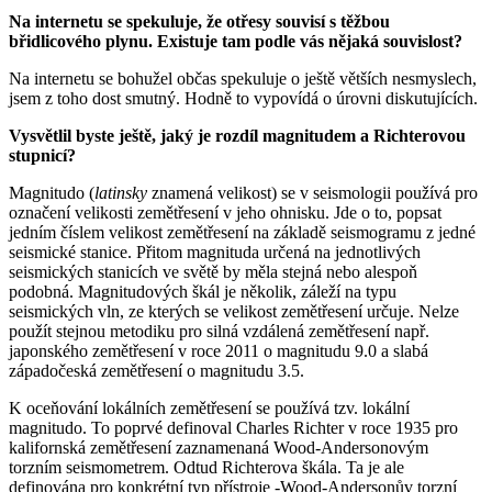
Na internetu se spekuluje, že otřesy souvisí s těžbou
břidlicového plynu. Existuje tam podle vás nějaká souvislost?
Na internetu se bohužel občas spekuluje o ještě větších nesmyslech,
jsem z toho dost smutný. Hodně to vypovídá o úrovni diskutujících.
Vysvětlil byste ještě, jaký je rozdíl magnitudem a Richterovou
stupnicí?
Magnitudo (
latinsky
znamená velikost) se v seismologii používá pro
označení velikosti zemětřesení v jeho ohnisku. Jde o to, popsat
jedním číslem velikost zemětřesení na základě seismogramu z jedné
seismické stanice. Přitom magnituda určená na jednotlivých
seismických stanicích ve světě by měla stejná nebo alespoň
podobná. Magnitudových škál je několik, záleží na typu
seismických vln, ze kterých se velikost zemětřesení určuje. Nelze
použít stejnou metodiku pro silná vzdálená zemětřesení např.
japonského zemětřesení v roce 2011 o magnitudu 9.0 a slabá
západočeská zemětřesení o magnitudu 3.5.
K oceňování lokálních zemětřesení se používá tzv. lokální
magnitudo. To poprvé definoval Charles Richter v roce 1935 pro
kalifornská zemětřesení zaznamenaná Wood-Andersonovým
torzním seismometrem. Odtud Richterova škála. Ta je ale
definována pro konkrétní typ přístroje -Wood-Andersonův torzní