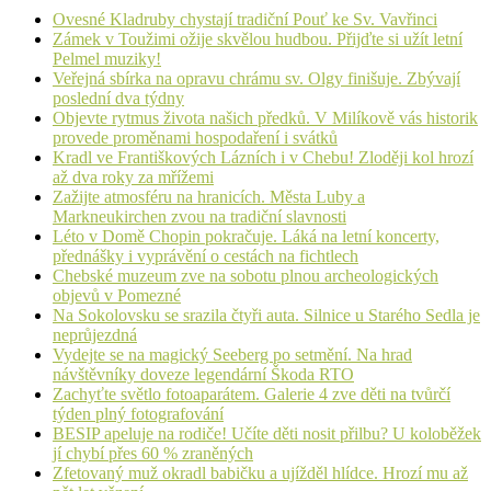
Ovesné Kladruby chystají tradiční Pouť ke Sv. Vavřinci
Zámek v Toužimi ožije skvělou hudbou. Přijďte si užít letní
Pelmel muziky!
Veřejná sbírka na opravu chrámu sv. Olgy finišuje. Zbývají
poslední dva týdny
Objevte rytmus života našich předků. V Milíkově vás historik
provede proměnami hospodaření i svátků
Kradl ve Františkových Lázních i v Chebu! Zloději kol hrozí
až dva roky za mřížemi
Zažijte atmosféru na hranicích. Města Luby a
Markneukirchen zvou na tradiční slavnosti
Léto v Domě Chopin pokračuje. Láká na letní koncerty,
přednášky i vyprávění o cestách na fichtlech
Chebské muzeum zve na sobotu plnou archeologických
objevů v Pomezné
Na Sokolovsku se srazila čtyři auta. Silnice u Starého Sedla je
neprůjezdná
Vydejte se na magický Seeberg po setmění. Na hrad
návštěvníky doveze legendární Škoda RTO
Zachyťte světlo fotoaparátem. Galerie 4 zve děti na tvůrčí
týden plný fotografování
BESIP apeluje na rodiče! Učíte děti nosit přilbu? U koloběžek
jí chybí přes 60 % zraněných
Zfetovaný muž okradl babičku a ujížděl hlídce. Hrozí mu až