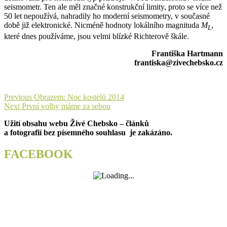
seismometr. Ten ale měl značné konstrukční limity, proto se více než
50 let nepoužívá, nahradily ho moderní seismometry, v současné
době již elektronické. Nicméně hodnoty lokálního magnituda
M
,
L
které dnes používáme, jsou velmi blízké Richterově škále.
Františka Hartmann
frantiska@zivechebsko.cz
Navigace
Previous
Previous
Obrazem: Noc kostelů 2014
Next
post:
Next
První volby máme za sebou
pro
post:
Užití obsahu webu Živé Chebsko – článků
příspěvek
a fotografií bez písemného souhlasu je zakázáno.
FACEBOOK