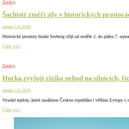
Zprávy
předpověď
slibuje
Šachisté změří síly v historických prostor
tropický
start
s
admin
1.8.2026
občasnými
přeháňkami
Historické prostory hradu Seeberg ožijí od neděle 2. do pátku 7. srp
Šachisté
Čtěte více
změří
síly
v
Zprávy
historických
prostorách
Horka zvyšují riziko nehod na silnicích, ři
hradu
Seeberg
admin
1.8.2026
Vysoké teploty, které zasáhnou Českou republiku i většinu Evropy v n
Horka
Čtěte více
zvyšují
riziko
nehod