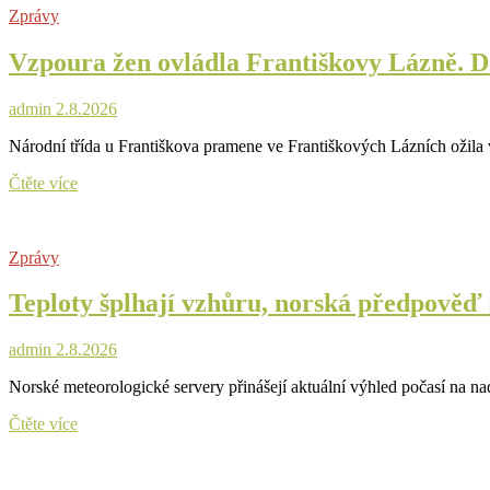
Zprávy
musejí
v
Vzpoura žen ovládla Františkovy Lázně. D
průběhu
srpna
počítat
admin
2.8.2026
s
řadou
Národní třída u Františkova pramene ve Františkových Lázních ožila 
omezení
a
Vzpoura
Čtěte více
plánovaných
žen
výluk
ovládla
Františkovy
Zprávy
Lázně.
Déšť
Teploty šplhají vzhůru, norská předpověď 
návštěvníky
neodradil
admin
2.8.2026
Norské meteorologické servery přinášejí aktuální výhled počasí na n
Teploty
Čtěte více
šplhají
vzhůru,
norská