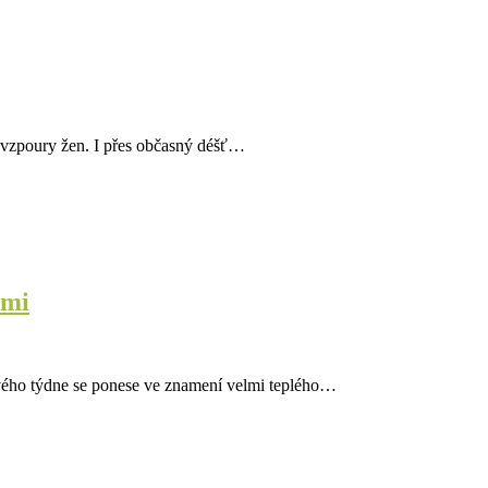
í vzpoury žen. I přes občasný déšť…
ami
nového týdne se ponese ve znamení velmi teplého…