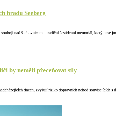
ách hradu Seeberg
na souboji nad šachovnicemi. tradiční šestidenní memoriál, který nese
diči by neměli přeceňovat síly
adcházejících dnech, zvyšují riziko dopravních nehod souvisejících s 