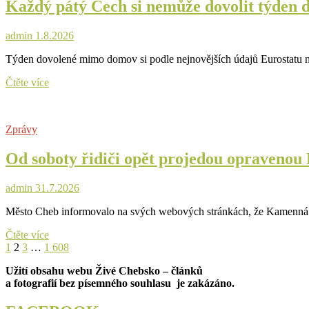
Každý pátý Čech si nemůže dovolit týden d
admin
1.8.2026
Týden dovolené mimo domov si podle nejnovějších údajů Eurostatu nem
Každý
Čtěte více
pátý
Čech
si
Zprávy
nemůže
dovolit
Od soboty řidiči opět projedou opravenou
týden
dovolené.
Přesto
admin
31.7.2026
jsme
na
Město Cheb informovalo na svých webových stránkách, že Kamenná ul
tom
lépe
Od
Čtěte více
než
Stránkování
Previous
Page
Page
Page
Page
soboty
Next
1
2
3
…
1 608
většina
page
řidiči
page
příspěvků
zemí
Užití obsahu webu Živé Chebsko – článků
opět
EU
a fotografií bez písemného souhlasu je zakázáno.
projedou
opravenou
Kamennou