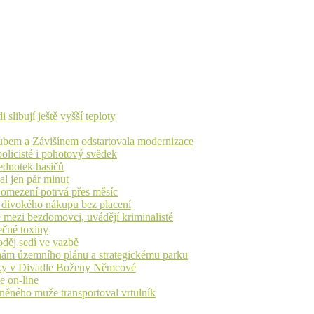
libují ještě vyšší teploty
dubem a Závišínem odstartovala modernizace
olicisté i pohotový svědek
ednotek hasičů
al jen pár minut
, omezení potrvá přes měsíc
h divokého nákupu bez placení
 mezi bezdomovci, uvádějí kriminalisté
ečné toxiny
oděj sedí ve vazbě
nám územního plánu a strategickému parku
iváky v Divadle Boženy Němcové
e on-line
aněného muže transportoval vrtulník