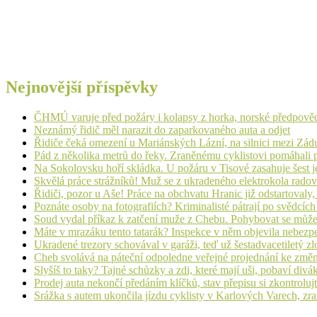
Nejnovější příspěvky
ČHMÚ varuje před požáry i kolapsy z horka, norské předpovědi s
Neznámý řidič měl narazit do zaparkovaného auta a odjet
Řidiče čeká omezení u Mariánských Lázní, na silnici mezi Zá
Pád z několika metrů do řeky. Zraněnému cyklistovi pomáhali p
Na Sokolovsku hoří skládka. U požáru v Tisové zasahuje šest j
Skvělá práce strážníků! Muž se z ukradeného elektrokola radov
Řidiči, pozor u Aše! Práce na obchvatu Hranic již odstartovaly
Poznáte osoby na fotografiích? Kriminalisté pátrají po svědcíc
Soud vydal příkaz k zatčení muže z Chebu. Pohybovat se může
Máte v mrazáku tento tatarák? Inspekce v něm objevila nebezp
Ukradené trezory schovával v garáži, teď už šestadvacetiletý zl
Cheb svolává na páteční odpoledne veřejné projednání ke změ
Slyšíš to taky? Tajné schůzky a zdi, které mají uši, pobaví d
Prodej auta nekončí předáním klíčků, stav přepisu si zkontrolujt
Srážka s autem ukončila jízdu cyklisty v Karlových Varech, zr