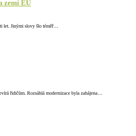
na zemí EU
i let. Jinými slovy šlo téměř…
tevírá řidičům. Rozsáhlá modernizace byla zahájena…