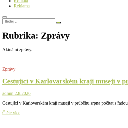
Kontakt
Reklama
Hledej
…
Rubrika:
Zprávy
Aktuální zprávy.
Zprávy
Cestující v Karlovarském kraji musejí v p
admin
2.8.2026
Cestující v Karlovarském kraji musejí v průběhu srpna počítat s řadou
Cestující
Čtěte více
v
Karlovarském
kraji