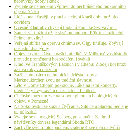
neobvyklý dobrý skutek
Vydejte se na nedělní výpravu do nechráněného mokřadního
ráje na Ašsku
Lidé stonají častěji, v práci ale chybí kratší dobu než před
covidem
Ovesné Kladruby chystají tradiční Pouť ke Sv. Vavřinci
Zámek v Toužimi ožije skvělou hudbou. Přijďte si užít letní
Pelmel muziky!
Veřejná sbírka na opravu chrámu sv. Olgy finišuje. Zbývají
poslední dva týdny
Objevte rytmus života našich předků. V Milíkově vás historik
provede proměnami hospodaření i svátků
Kradl ve Františkových Lázních i v Chebu! Zloději kol hrozí
až dva roky za mřížemi
Zažijte atmosféru na hranicích. Města Luby a
Markneukirchen zvou na tradiční slavnosti
Léto v Domě Chopin pokračuje. Láká na letní koncerty,
přednášky i vyprávění o cestách na fichtlech
Chebské muzeum zve na sobotu plnou archeologických
objevů v Pomezné
Na Sokolovsku se srazila čtyři auta. Silnice u Starého Sedla je
neprůjezdná
Vydejte se na magický Seeberg po setmění. Na hrad
návštěvníky doveze legendární Škoda RTO
Zachyťte světlo fotoaparátem. Galerie 4 zve děti na tvůrčí