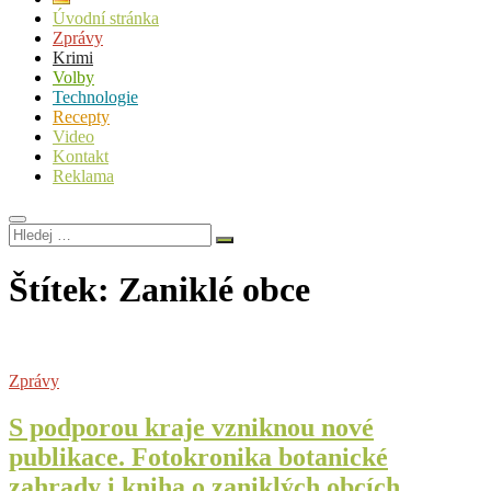
Úvodní stránka
Zprávy
Krimi
Volby
Technologie
Recepty
Video
Kontakt
Reklama
Hledej
…
Štítek:
Zaniklé obce
Zprávy
S podporou kraje vzniknou nové
publikace. Fotokronika botanické
zahrady i kniha o zaniklých obcích