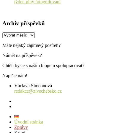
týden plný fotografování
Archiv příspěvků
Archiv
příspěvků
Máte nějaký zajímavý postřeh?
Námět na příspěvek?
Chtěli byste s naším blogem spolupracovat?
Napište nám!
Václava Simeonová
redakce@zivechebsko.cz
facebook
instagram
Úvodní stránka
Zprávy
Krimi