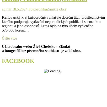
admin
18.5.2024
Fotokronika
Zaniklé obce
Karlovarský kraj každoročně vyhlašuje dotační titul, prostřednictvím
kterého podporuje vydávání neperiodických publikací s tematikou
regionu a jeho osobností. Letos bylo na tyto účely vyčleněno
575 000 korun.…
S
Čtěte více
podporou
Užití obsahu webu Živé Chebsko – článků
kraje
a fotografií bez písemného souhlasu je zakázáno.
vzniknou
nové
publikace.
FACEBOOK
Fotokronika
botanické
zahrady
i
kniha
o
zaniklých
obcích