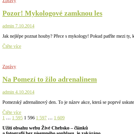
Zprávy
podržtaška,
půjčmidrát
Pozor! Mykologové zamknou les
a
vrchní
vořežprut
admin
7.10.2014
kapely
Jak nejlépe poznat houby? Přece s mykology! Pokud patříte mezi ty, 
Pozor!
Čtěte více
Mykologové
zamknou
les
Zprávy
Na Pomezí to žilo adrenalinem
admin
4.10.2014
Pomezský adrenalinový den. To je název akce, která se poprvé uskute
Na
Čtěte více
Stránkování
Previous
Page
Page
Pomezí
Page
Page
Page
Next
1
…
1 595
1 596
1 597
…
1 609
page
to
page
příspěvků
Užití obsahu webu Živé Chebsko – článků
žilo
a fotografií bez písemného souhlasu je zakázáno.
adrenalinem