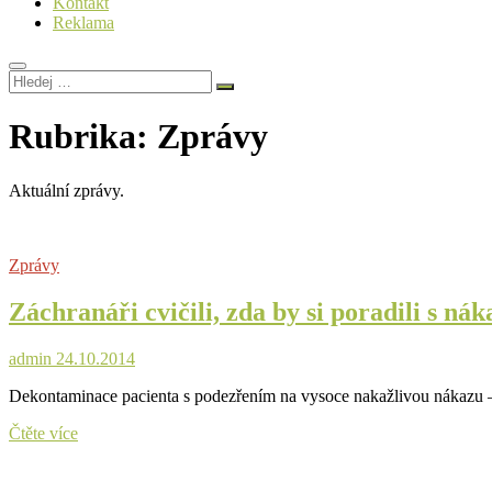
Kontakt
Reklama
Hledej
…
Rubrika:
Zprávy
Aktuální zprávy.
Zprávy
Záchranáři cvičili, zda by si poradili s ná
admin
24.10.2014
Dekontaminace pacienta s podezřením na vysoce nakažlivou nákazu – 
Záchranáři
Čtěte více
cvičili,
zda
by