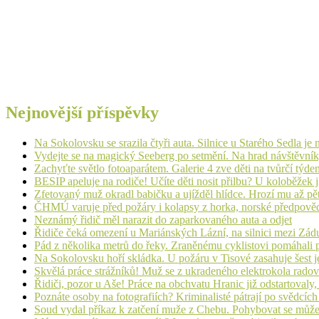
Nejnovější příspěvky
Na Sokolovsku se srazila čtyři auta. Silnice u Starého Sedla je
Vydejte se na magický Seeberg po setmění. Na hrad návštěvn
Zachyťte světlo fotoaparátem. Galerie 4 zve děti na tvůrčí týde
BESIP apeluje na rodiče! Učíte děti nosit přilbu? U koloběžek 
Zfetovaný muž okradl babičku a ujížděl hlídce. Hrozí mu až pět
ČHMÚ varuje před požáry i kolapsy z horka, norské předpovědi s
Neznámý řidič měl narazit do zaparkovaného auta a odjet
Řidiče čeká omezení u Mariánských Lázní, na silnici mezi Zá
Pád z několika metrů do řeky. Zraněnému cyklistovi pomáhali p
Na Sokolovsku hoří skládka. U požáru v Tisové zasahuje šest j
Skvělá práce strážníků! Muž se z ukradeného elektrokola radov
Řidiči, pozor u Aše! Práce na obchvatu Hranic již odstartovaly
Poznáte osoby na fotografiích? Kriminalisté pátrají po svědcíc
Soud vydal příkaz k zatčení muže z Chebu. Pohybovat se může