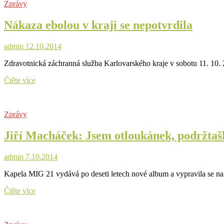
Zprávy
Nákaza ebolou v kraji se nepotvrdila
admin
12.10.2014
Zdravotnická záchranná služba Karlovarského kraje v sobotu 11. 10
Nákaza
Čtěte více
ebolou
v
kraji
Zprávy
se
nepotvrdila
Jiří Macháček: Jsem otloukánek, podržtaš
admin
7.10.2014
Kapela MIG 21 vydává po deseti letech nové album a vypravila se na
Jiří
Čtěte více
Macháček:
Jsem
otloukánek,