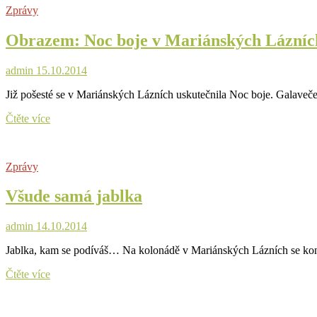
Zprávy
si
poradili
Obrazem: Noc boje v Mariánských Lázníc
s
nákazou
admin
15.10.2014
Již pošesté se v Mariánských Lázních uskutečnila Noc boje. Galaveče
Obrazem:
Čtěte více
Noc
boje
v
Zprávy
Mariánských
Lázních
Všude samá jablka
admin
14.10.2014
Jablka, kam se podíváš… Na kolonádě v Mariánských Lázních se konal
Všude
Čtěte více
samá
jablka