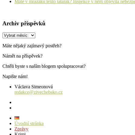
Máte v mrazáku tento tatarák? Inspekce v něm objevila nebezp
Archiv příspěvků
Archiv
příspěvků
Máte nějaký zajímavý postřeh?
Námět na příspěvek?
Chtěli byste s naším blogem spolupracovat?
Napište nám!
Václava Simeonová
redakce@zivechebsko.cz
facebook
instagram
Úvodní stránka
Zprávy
Krimi