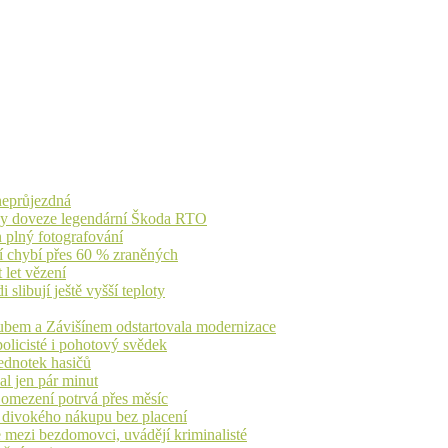
 neprůjezdná
íky doveze legendární Škoda RTO
n plný fotografování
jí chybí přes 60 % zraněných
 let vězení
libují ještě vyšší teploty
dubem a Závišínem odstartovala modernizace
olicisté i pohotový svědek
ednotek hasičů
al jen pár minut
, omezení potrvá přes měsíc
h divokého nákupu bez placení
 mezi bezdomovci, uvádějí kriminalisté