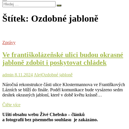
Hledej
…
Štítek:
Ozdobné jabloně
Zprávy
Ve františkolázeňské ulici budou okrasné
jabloně zdobit i poskytovat chládek
admin
8.11.2024
Alej
Ozdobné jabloně
Náročná rekonstrukce části ulice Klostermannova ve Františkových
Lázních se blíží do finále. Podél komunikace bude vysázeno sedm
desítek okrasných jabloní, které v době květu krásně…
Ve
Čtěte více
františkolázeňské
Užití obsahu webu Živé Chebsko – článků
ulici
a fotografií bez písemného souhlasu je zakázáno.
budou
okrasné