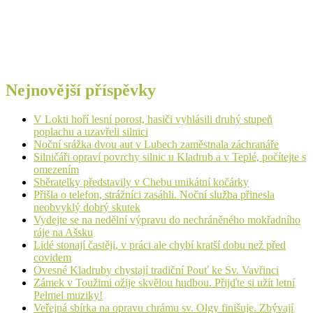
Nejnovější příspěvky
V Lokti hoří lesní porost, hasiči vyhlásili druhý stupeň
poplachu a uzavřeli silnici
Noční srážka dvou aut v Lubech zaměstnala záchranáře
Silničáři opraví povrchy silnic u Kladrub a v Teplé, počítejte s
omezením
Sběratelky představily v Chebu unikátní kočárky
Přišla o telefon, strážníci zasáhli. Noční služba přinesla
neobvyklý dobrý skutek
Vydejte se na nedělní výpravu do nechráněného mokřadního
ráje na Ašsku
Lidé stonají častěji, v práci ale chybí kratší dobu než před
covidem
Ovesné Kladruby chystají tradiční Pouť ke Sv. Vavřinci
Zámek v Toužimi ožije skvělou hudbou. Přijďte si užít letní
Pelmel muziky!
Veřejná sbírka na opravu chrámu sv. Olgy finišuje. Zbývají