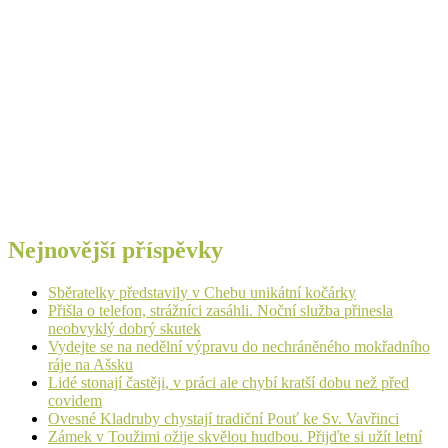
Nejnovější příspěvky
Sběratelky představily v Chebu unikátní kočárky
Přišla o telefon, strážníci zasáhli. Noční služba přinesla
neobvyklý dobrý skutek
Vydejte se na nedělní výpravu do nechráněného mokřadního
ráje na Ašsku
Lidé stonají častěji, v práci ale chybí kratší dobu než před
covidem
Ovesné Kladruby chystají tradiční Pouť ke Sv. Vavřinci
Zámek v Toužimi ožije skvělou hudbou. Přijďte si užít letní