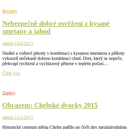
patřila
Skalná
Recepty
traktorům
a
Nebezpečně dobré osvěžení z kysané
jejich
setkání
smetany a jahod
admin
14.6.2015
Sladké a voňavé jahody v kombinaci s kysanou smetanou a piškoty
vykouzlí nečekaně dobrou kombinaci chutí. Dort, který se nepeče,
překvapí rychlostí a vychlazený přinese v teplém počasí…
Nebezpečně
Čtěte více
dobré
osvěžení
z
Zprávy
kysané
smetany
Obrazem: Chebské dvorky 2015
a
jahod
admin
13.6.2015
Historické centrum města Chebu patřilo po čtyři dny mezinárodnímu