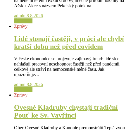
na nedělní terénní exkurzi do výjimečné přírodní lokality na
Ašsku. Akce s názvem Pekelský potok na…
admin
8.8.2026
Čtěte více
Zprávy
Lidé stonají častěji, v práci ale chybí
kratší dobu než před covidem
V české ekonomice se projevuje zajímavý trend: lidé sice
nahlašují pracovní neschopnost častěji než před pandemií,
celkově ale stráví na nemocenské méně času. Jak
upozorňuje…
admin
8.8.2026
Čtěte více
Zprávy
Ovesné Kladruby chystají tradiční
Pouť ke Sv. Vavřinci
Obec Ovesné Kladruby a Kanonie premonstrátů Teplá zvou