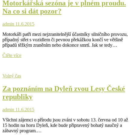
Motorkářská sezóna je v plném proudu.
poklad
Na co si dát pozor?
admin
11.6.2015
Motorkáři patři mezi nejzranitelnější účastníky silničního provozu,
případný střet s vozidlem či pevnou překážkou končí ve většině
případů těžkým zraněním nebo dokonce smrtí. Jak se tedy…
Motorkářská
Čtěte více
sezóna
je
v
Volný čas
plném
proudu.
Za poznáním na Dyleň zvou Lesy České
Na
co
republiky
si
dát
pozor?
admin
11.6.2015
Všichni zájemci o přírodu jsou zváni v sobotu 13. června od 10 až
15 hodin na horu Dyleň, kde bude připravený bohatý naučný a
zábavný program.…