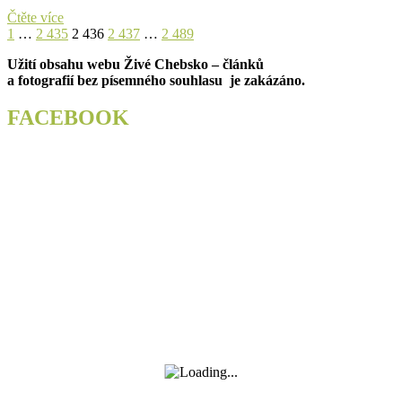
Za
Čtěte více
Stránkování
Previous
Page
Page
poznáním
Page
Page
Page
Next
1
…
2 435
2 436
2 437
…
2 489
page
na
page
příspěvků
Užití obsahu webu Živé Chebsko – článků
Dyleň
a fotografií bez písemného souhlasu je zakázáno.
zvou
Lesy
České
FACEBOOK
republiky