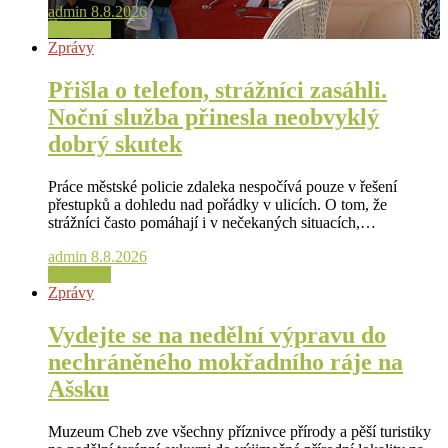
admin
8.8.2026
Čtěte více
Zprávy
Přišla o telefon, strážníci zasáhli.
Noční služba přinesla neobvyklý
dobrý skutek
Práce městské policie zdaleka nespočívá pouze v řešení
přestupků a dohledu nad pořádky v ulicích. O tom, že
strážníci často pomáhají i v nečekaných situacích,…
admin
8.8.2026
Čtěte více
Zprávy
Vydejte se na nedělní výpravu do
nechráněného mokřadního ráje na
Ašsku
Muzeum Cheb zve všechny příznivce přírody a pěší turistiky