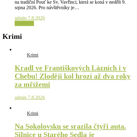
na tradiční Pouť ke Sv. Vavřinci, která se koná v neděli 9.
srpna 2026. Pro návštěvníky je…
admin
7.8.2026
Čtěte více
Krimi
Krimi
Kradl ve Františkových Lázních i v
Chebu! Zloději kol hrozí až dva roky
za mřížemi
admin
7.8.2026
Krimi
Na Sokolovsku se srazila čtyři auta.
Silnice u Starého Sedla je