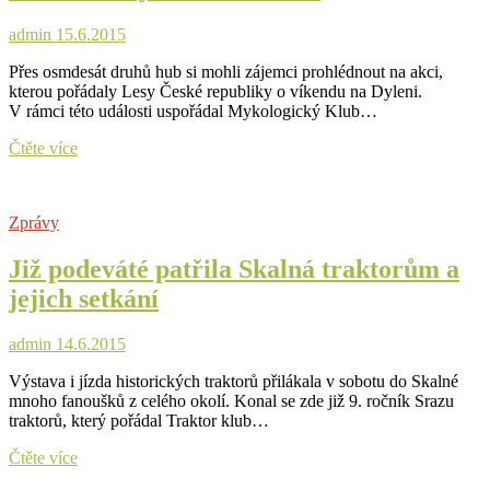
admin
15.6.2015
Přes osmdesát druhů hub si mohli zájemci prohlédnout na akci,
kterou pořádaly Lesy České republiky o víkendu na Dyleni.
V rámci této události uspořádal Mykologický Klub…
Ani
Čtěte více
sucho
výstavu
nezhatilo
Zprávy
Již podeváté patřila Skalná traktorům a
jejich setkání
admin
14.6.2015
Výstava i jízda historických traktorů přilákala v sobotu do Skalné
mnoho fanoušků z celého okolí. Konal se zde již 9. ročník Srazu
traktorů, který pořádal Traktor klub…
Již
Čtěte více
podeváté