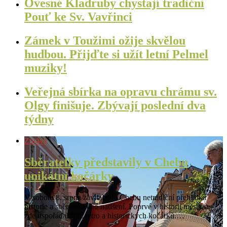
Ovesné Kladruby chystají tradiční
Pouť ke Sv. Vavřinci
Zámek v Toužimi ožije skvělou
hudbou. Přijďte si užít letní Pelmel
muziky!
Veřejná sbírka na opravu chrámu sv.
Olgy finišuje. Zbývají poslední dva
týdny
Zprávy
Sběratelky představily v Chebu
unikátní kočárky
V sobotu 8. srpna zavítala do Chebu netradiční přehlídka
historie a sběratelského nadšení. Poprvé v historii města se
zde uspořádal sraz retro a historických kočárků.…