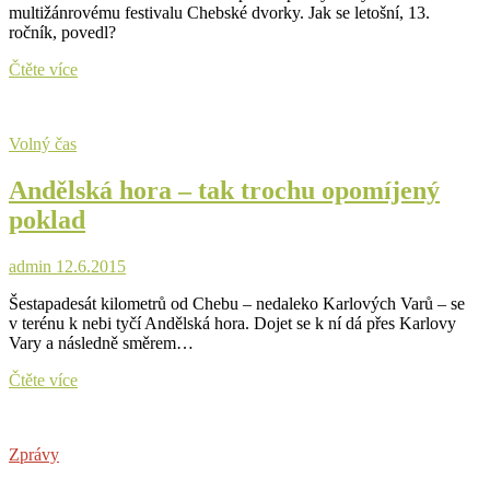
multižánrovému festivalu Chebské dvorky. Jak se letošní, 13.
ročník, povedl?
Obrazem:
Čtěte více
Chebské
dvorky
2015
Volný čas
Andělská hora – tak trochu opomíjený
poklad
admin
12.6.2015
Šestapadesát kilometrů od Chebu – nedaleko Karlových Varů – se
v terénu k nebi tyčí Andělská hora. Dojet se k ní dá přes Karlovy
Vary a následně směrem…
Andělská
Čtěte více
hora
–
tak
Zprávy
trochu
opomíjený