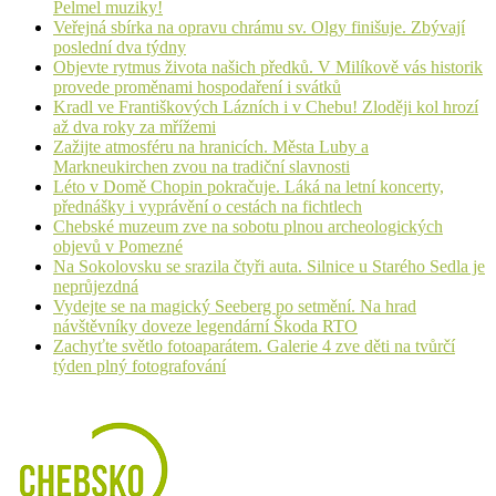
Pelmel muziky!
Veřejná sbírka na opravu chrámu sv. Olgy finišuje. Zbývají
poslední dva týdny
Objevte rytmus života našich předků. V Milíkově vás historik
provede proměnami hospodaření i svátků
Kradl ve Františkových Lázních i v Chebu! Zloději kol hrozí
až dva roky za mřížemi
Zažijte atmosféru na hranicích. Města Luby a
Markneukirchen zvou na tradiční slavnosti
Léto v Domě Chopin pokračuje. Láká na letní koncerty,
přednášky i vyprávění o cestách na fichtlech
Chebské muzeum zve na sobotu plnou archeologických
objevů v Pomezné
Na Sokolovsku se srazila čtyři auta. Silnice u Starého Sedla je
neprůjezdná
Vydejte se na magický Seeberg po setmění. Na hrad
návštěvníky doveze legendární Škoda RTO
Zachyťte světlo fotoaparátem. Galerie 4 zve děti na tvůrčí
týden plný fotografování