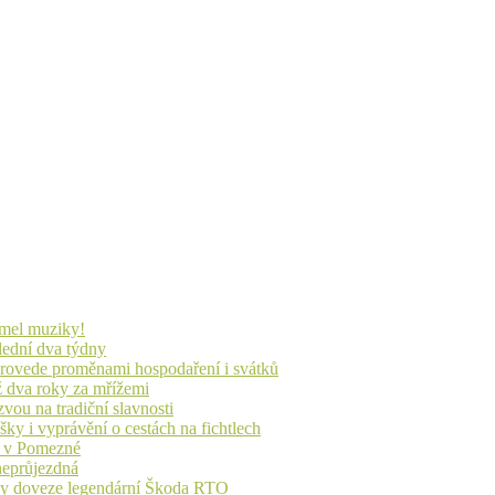
lmel muziky!
lední dva týdny
 provede proměnami hospodaření i svátků
ž dva roky za mřížemi
vou na tradiční slavnosti
ky i vyprávění o cestách na fichtlech
ů v Pomezné
 neprůjezdná
íky doveze legendární Škoda RTO