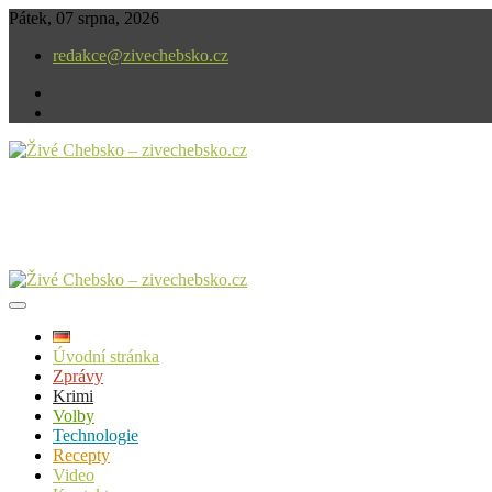
Skip
Pátek, 07 srpna, 2026
to
redakce@zivechebsko.cz
content
facebook
instagram
V našem regionu se stále něco děje.
Živé Chebsko – zivechebsko.cz
Úvodní stránka
Zprávy
Krimi
Volby
Technologie
Recepty
Video