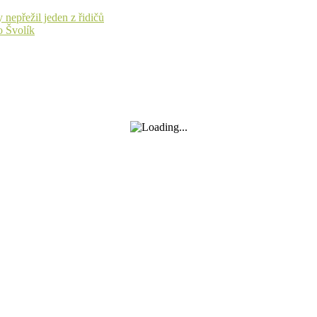
nepřežil jeden z řidičů
o Švolík