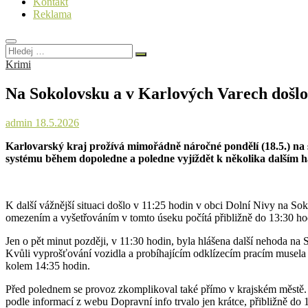
Kontakt
Reklama
Hledej
…
Krimi
Na Sokolovsku a v Karlových Varech došlo 
admin
18.5.2026
Karlovarský kraj prožívá mimořádně náročné pondělí (18.5.) na s
systému během dopoledne a poledne vyjíždět k několika dalším ha
K další vážnější situaci došlo v 11:25 hodin v obci Dolní Nivy na Sok
omezením a vyšetřováním v tomto úseku počítá přibližně do 13:30 ho
Jen o pět minut později, v 11:30 hodin, byla hlášena další nehoda na 
Kvůli vyprošťování vozidla a probíhajícím odklízecím pracím musela 
kolem 14:35 hodin.
Před polednem se provoz zkomplikoval také přímo v krajském městě. V
podle informací z webu Dopravní info trvalo jen krátce, přibližně do 