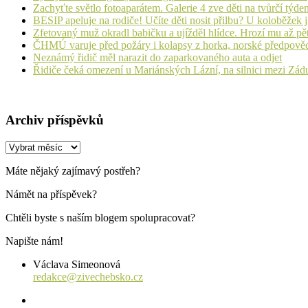
Zachyťte světlo fotoaparátem. Galerie 4 zve děti na tvůrčí týde
BESIP apeluje na rodiče! Učíte děti nosit přilbu? U koloběžek 
Zfetovaný muž okradl babičku a ujížděl hlídce. Hrozí mu až pět
ČHMÚ varuje před požáry i kolapsy z horka, norské předpovědi s
Neznámý řidič měl narazit do zaparkovaného auta a odjet
Řidiče čeká omezení u Mariánských Lázní, na silnici mezi Zá
Archiv příspěvků
Archiv
příspěvků
Máte nějaký zajímavý postřeh?
Námět na příspěvek?
Chtěli byste s naším blogem spolupracovat?
Napište nám!
Václava Simeonová
redakce@zivechebsko.cz
facebook