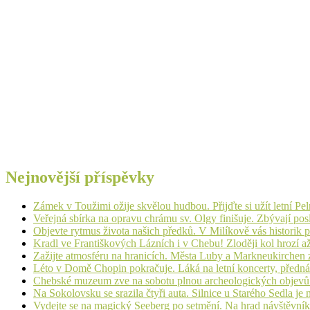
Nejnovější příspěvky
Zámek v Toužimi ožije skvělou hudbou. Přijďte si užít letní Pe
Veřejná sbírka na opravu chrámu sv. Olgy finišuje. Zbývají pos
Objevte rytmus života našich předků. V Milíkově vás historik
Kradl ve Františkových Lázních i v Chebu! Zloději kol hrozí a
Zažijte atmosféru na hranicích. Města Luby a Markneukirchen z
Léto v Domě Chopin pokračuje. Láká na letní koncerty, přednáš
Chebské muzeum zve na sobotu plnou archeologických objev
Na Sokolovsku se srazila čtyři auta. Silnice u Starého Sedla je
Vydejte se na magický Seeberg po setmění. Na hrad návštěvn