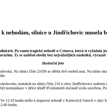
k nehodám, silnice u Jindřichovic musela 
ilnicích. Po ranní tragické nehodě u Cetnova, která si vyžádala j
váriím. Ty se naštěstí obešly bez nejvážnějších následků, výrazně
Ilustrační foto
olovsku. Na silnici číslo 21036 se střetla dvě osobní auta. Na místo o
din.
Sokolovsku, tentokrát na silnici číslo 210 u obce Jindřichovice směrem 
být komunikace v délce téměř tří kilometrů dočasně zcela uzavřena. P
e 12:10 hodin došlo k dopravní nehodě v Karlových Varech v ulici Stud
12:40 hodin.