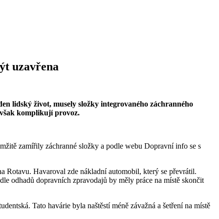
být uzavřena
eden lidský život, musely složky integrovaného záchranného
 však komplikují provoz.
kamžitě zamířily záchranné složky a podle webu Dopravní info se s
na Rotavu. Havaroval zde nákladní automobil, který se převrátil.
odle odhadů dopravních zpravodajů by měly práce na místě skončit
entská. Tato havárie byla naštěstí méně závažná a šetření na místě