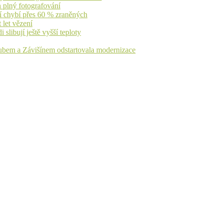
n plný fotografování
jí chybí přes 60 % zraněných
 let vězení
libují ještě vyšší teploty
dubem a Závišínem odstartovala modernizace