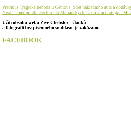
Navigace
Previous
Previous
Tragická nehoda u Cetnova. Střet nákladního auta a dodávky 
Next
post:
Next
Téměř po 40 letech se do Mariánských Lázní vrací fotograf Mir
pro
post:
Užití obsahu webu Živé Chebsko – článků
příspěvek
a fotografií bez písemného souhlasu je zakázáno.
FACEBOOK