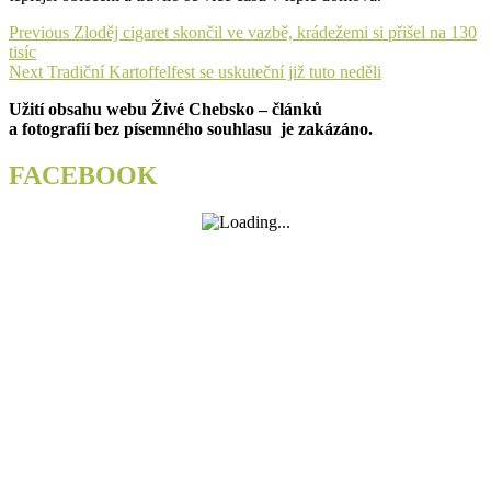
Navigace
Previous
Previous
Zloděj cigaret skončil ve vazbě, krádežemi si přišel na 130
post:
tisíc
pro
Next
Next
Tradiční Kartoffelfest se uskuteční již tuto neděli
příspěvek
post:
Užití obsahu webu Živé Chebsko – článků
a fotografií bez písemného souhlasu je zakázáno.
FACEBOOK