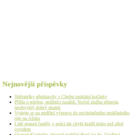
Nejnovější příspěvky
Sběratelky představily v Chebu unikátní kočárky
Přišla o telefon, strážníci zasáhli. Noční služba přinesla
neobvyklý dobrý skutek
Vydejte se na nedělní výpravu do nechráněného mokřadního
ráje na Ašsku
Lidé stonají častěji, v práci ale chybí kratší dobu než před
covidem
Ovesné Kladruby chystají tradiční Pouť ke Sv. Vavřinci