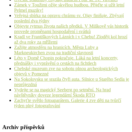
Zámek v Toužimi ožije skvělou hudbou. Přijďte si užít letní
Pelmel muziky!
Veřejná sbírka na opravu chrámu sv. Olgy finišuje. Zbývají
poslední dva týdny
Objevte rytmus života našich předků. V Milíkově vás historik
provede proměnami hospodaření i svátků
Kradl ve Františkových Lázních i v Chebu! Zloději kol hrozí
až dva roky za mřížemi
Zažijte atmosféru na hranicích. Města Luby a
Markneukirchen zvou na tradiční slavnosti
Léto v Domě Chopin pokračuje. Láká na letní koncerty,
přednášky i vyprávění o cestách na fichtlech
Chebské muzeum zve na sobotu plnou archeologických
objevů v Pomezné
Na Sokolovsku se srazila čtyři auta. Silnice u Starého Sedla je
neprůjezdná
Vydejte se na magický Seeberg po setmění. Na hrad
návštěvníky doveze legendární Škoda RTO
Zachyťte světlo fotoaparátem. Galerie 4 zve děti na tvůrčí
týden plný fotografování
Archiv příspěvků