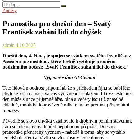
Hledej
…
Zprávy
Pranostika pro dnešní den – Svatý
František zahání lidi do chýšek
admin
4.10.2025
Dnešní den, 4. října, je spojen se svátkem svatého Františka z
Assisi a s pranostikou, která trefně vystihuje proměnu
podzimního počasí: „Svatý František zahání lidi do chýšek.“
Vygenerováno AI Gemini
Tato lidová moudrost připomíná, že s příchodem října se babí léto
chýlí ke konci a nastává čas výrazného ochlazení. I když ještě přes
den může slunce příjemně hřát, rána a večery jsou už znatelně
chladné, mnohdy doprovázené mlhami nebo prvními přízemními
mrazíky.
Původně se slovo chýška vztahovalo k drobným polním stavením,
kam se lidé uchylovali před nepohodou při práci. Dnes má
pranostika přenesený význam – nabádá k tomu, aby se vytáhlo
teplejší oblečení a trávilo se více času v teple domova.