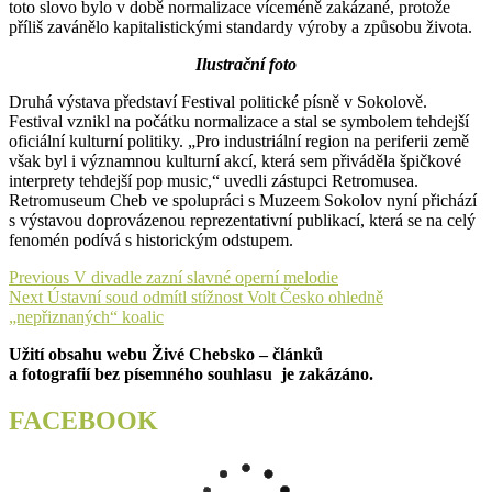
toto slovo bylo v době normalizace víceméně zakázané, protože
příliš zavánělo kapitalistickými standardy výroby a způsobu života.
Ilustrační foto
Druhá výstava představí Festival politické písně v Sokolově.
Festival vznikl na počátku normalizace a stal se symbolem tehdejší
oficiální kulturní politiky. „Pro industriální region na periferii země
však byl i významnou kulturní akcí, která sem přiváděla špičkové
interprety tehdejší pop music,“ uvedli zástupci Retromusea.
Retromuseum Cheb ve spolupráci s Muzeem Sokolov nyní přichází
s výstavou doprovázenou reprezentativní publikací, která se na celý
fenomén podívá s historickým odstupem.
Navigace
Previous
Previous
V divadle zazní slavné operní melodie
Next
post:
Next
Ústavní soud odmítl stížnost Volt Česko ohledně
pro
post:
„nepřiznaných“ koalic
příspěvek
Užití obsahu webu Živé Chebsko – článků
a fotografií bez písemného souhlasu je zakázáno.
FACEBOOK