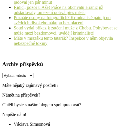
radoval jen pár minut
Řidiči, pozor u Aše! Práce na obchvatu Hranic již
odstartovaly, omezení potrvá přes měsíc
Poznáte osoby na fotografiích? Kriminalisté pátrají po
svědcích divokého nákupu bez placení
Soud vydal příkaz k zatčení muže z Chebu. Pohybovat se
může mezi bezdomovci, uvádějí kriminalisté
Máte v mrazáku tento tatarák? Inspekce v něm objevila
nebezpečné toxiny
Archiv příspěvků
Archiv
příspěvků
Máte nějaký zajímavý postřeh?
Námět na příspěvek?
Chtěli byste s naším blogem spolupracovat?
Napište nám!
Václava Simeonová