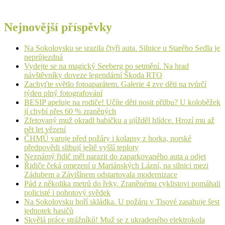
Nejnovější příspěvky
Na Sokolovsku se srazila čtyři auta. Silnice u Starého Sedla je
neprůjezdná
Vydejte se na magický Seeberg po setmění. Na hrad
návštěvníky doveze legendární Škoda RTO
Zachyťte světlo fotoaparátem. Galerie 4 zve děti na tvůrčí
týden plný fotografování
BESIP apeluje na rodiče! Učíte děti nosit přilbu? U koloběžek
jí chybí přes 60 % zraněných
Zfetovaný muž okradl babičku a ujížděl hlídce. Hrozí mu až
pět let vězení
ČHMÚ varuje před požáry i kolapsy z horka, norské
předpovědi slibují ještě vyšší teploty
Neznámý řidič měl narazit do zaparkovaného auta a odjet
Řidiče čeká omezení u Mariánských Lázní, na silnici mezi
Zádubem a Závišínem odstartovala modernizace
Pád z několika metrů do řeky. Zraněnému cyklistovi pomáhali
policisté i pohotový svědek
Na Sokolovsku hoří skládka. U požáru v Tisové zasahuje šest
jednotek hasičů
Skvělá práce strážníků! Muž se z ukradeného elektrokola