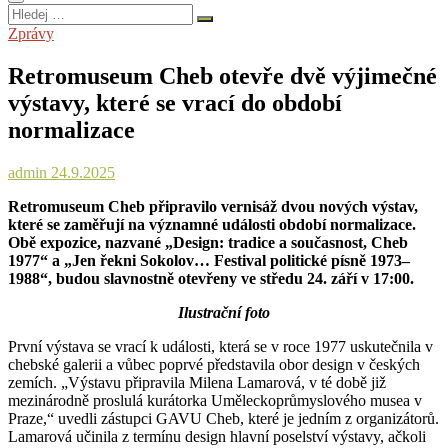
Hledej
…
Zprávy
Retromuseum Cheb otevře dvě výjimečné
výstavy, které se vrací do období
normalizace
admin
24.9.2025
Retromuseum Cheb připravilo vernisáž dvou nových výstav,
které se zaměřují na významné události období normalizace.
Obě expozice, nazvané „Design: tradice a současnost, Cheb
1977“ a „Jen řekni Sokolov… Festival politické písně 1973–
1988“, budou slavnostně otevřeny ve středu 24. září v 17:00.
Ilustrační foto
První výstava se vrací k události, která se v roce 1977 uskutečnila v
chebské galerii a vůbec poprvé představila obor design v českých
zemích. „Výstavu připravila Milena Lamarová, v té době již
mezinárodně proslulá kurátorka Uměleckoprůmyslového musea v
Praze,“ uvedli zástupci GAVU Cheb, které je jedním z organizátorů.
Lamarová učinila z termínu design hlavní poselství výstavy, ačkoli