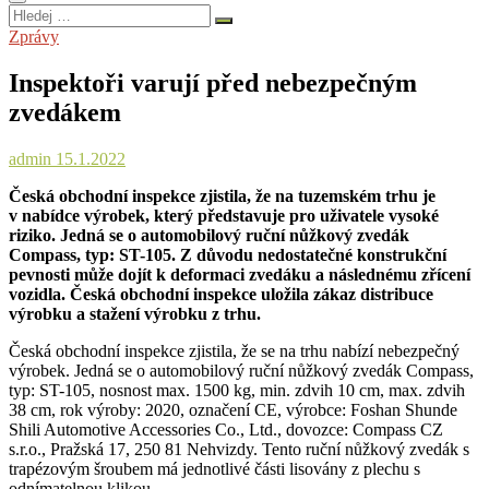
Hledej
…
Zprávy
Inspektoři varují před nebezpečným
zvedákem
admin
15.1.2022
Česká obchodní inspekce zjistila, že na tuzemském trhu je
v nabídce výrobek, který představuje pro uživatele vysoké
riziko. Jedná se o automobilový ruční nůžkový zvedák
Compass, typ: ST-105. Z důvodu nedostatečné konstrukční
pevnosti může dojít k deformaci zvedáku a následnému zřícení
vozidla. Česká obchodní inspekce uložila zákaz distribuce
výrobku a stažení výrobku z trhu.
Česká obchodní inspekce zjistila, že se na trhu nabízí nebezpečný
výrobek. Jedná se o automobilový ruční nůžkový zvedák Compass,
typ: ST-105, nosnost max. 1500 kg, min. zdvih 10 cm, max. zdvih
38 cm, rok výroby: 2020, označení CE, výrobce: Foshan Shunde
Shili Automotive Accessories Co., Ltd., dovozce: Compass CZ
s.r.o., Pražská 17, 250 81 Nehvizdy. Tento ruční nůžkový zvedák s
trapézovým šroubem má jednotlivé části lisovány z plechu s
odnímatelnou klikou.