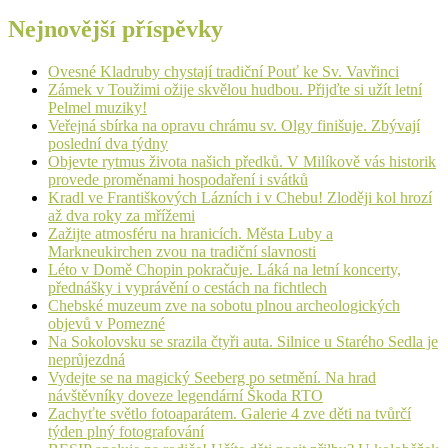
Nejnovější příspěvky
Ovesné Kladruby chystají tradiční Pouť ke Sv. Vavřinci
Zámek v Toužimi ožije skvělou hudbou. Přijďte si užít letní
Pelmel muziky!
Veřejná sbírka na opravu chrámu sv. Olgy finišuje. Zbývají
poslední dva týdny
Objevte rytmus života našich předků. V Milíkově vás historik
provede proměnami hospodaření i svátků
Kradl ve Františkových Lázních i v Chebu! Zloději kol hrozí
až dva roky za mřížemi
Zažijte atmosféru na hranicích. Města Luby a
Markneukirchen zvou na tradiční slavnosti
Léto v Domě Chopin pokračuje. Láká na letní koncerty,
přednášky i vyprávění o cestách na fichtlech
Chebské muzeum zve na sobotu plnou archeologických
objevů v Pomezné
Na Sokolovsku se srazila čtyři auta. Silnice u Starého Sedla je
neprůjezdná
Vydejte se na magický Seeberg po setmění. Na hrad
návštěvníky doveze legendární Škoda RTO
Zachyťte světlo fotoaparátem. Galerie 4 zve děti na tvůrčí
týden plný fotografování