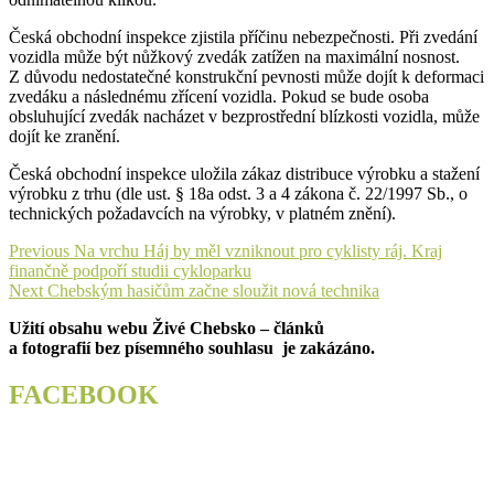
Česká obchodní inspekce zjistila příčinu nebezpečnosti. Při zvedání
vozidla může být nůžkový zvedák zatížen na maximální nosnost.
Z důvodu nedostatečné konstrukční pevnosti může dojít k deformaci
zvedáku a následnému zřícení vozidla. Pokud se bude osoba
obsluhující zvedák nacházet v bezprostřední blízkosti vozidla, může
dojít ke zranění.
Česká obchodní inspekce uložila zákaz distribuce výrobku a stažení
výrobku z trhu (dle ust. § 18a odst. 3 a 4 zákona č. 22/1997 Sb., o
technických požadavcích na výrobky, v platném znění).
Navigace
Previous
Previous
Na vrchu Háj by měl vzniknout pro cyklisty ráj. Kraj
post:
finančně podpoří studii cykloparku
pro
Next
Next
Chebským hasičům začne sloužit nová technika
příspěvek
post:
Užití obsahu webu Živé Chebsko – článků
a fotografií bez písemného souhlasu je zakázáno.
FACEBOOK