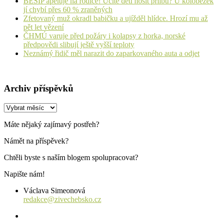
BESIP apeluje na rodiče! Učíte děti nosit přilbu? U koloběžek
jí chybí přes 60 % zraněných
Zfetovaný muž okradl babičku a ujížděl hlídce. Hrozí mu až
pět let vězení
ČHMÚ varuje před požáry i kolapsy z horka, norské
předpovědi slibují ještě vyšší teploty
Neznámý řidič měl narazit do zaparkovaného auta a odjet
Archiv příspěvků
Archiv
příspěvků
Máte nějaký zajímavý postřeh?
Námět na příspěvek?
Chtěli byste s naším blogem spolupracovat?
Napište nám!
Václava Simeonová
redakce@zivechebsko.cz
facebook