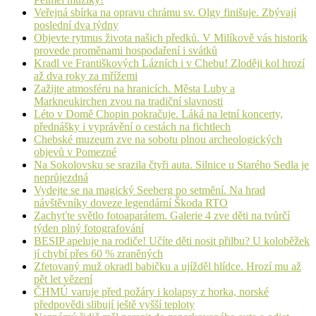
Veřejná sbírka na opravu chrámu sv. Olgy finišuje. Zbývají
poslední dva týdny
Objevte rytmus života našich předků. V Milíkově vás historik
provede proměnami hospodaření i svátků
Kradl ve Františkových Lázních i v Chebu! Zloději kol hrozí
až dva roky za mřížemi
Zažijte atmosféru na hranicích. Města Luby a
Markneukirchen zvou na tradiční slavnosti
Léto v Domě Chopin pokračuje. Láká na letní koncerty,
přednášky i vyprávění o cestách na fichtlech
Chebské muzeum zve na sobotu plnou archeologických
objevů v Pomezné
Na Sokolovsku se srazila čtyři auta. Silnice u Starého Sedla je
neprůjezdná
Vydejte se na magický Seeberg po setmění. Na hrad
návštěvníky doveze legendární Škoda RTO
Zachyťte světlo fotoaparátem. Galerie 4 zve děti na tvůrčí
týden plný fotografování
BESIP apeluje na rodiče! Učíte děti nosit přilbu? U koloběžek
jí chybí přes 60 % zraněných
Zfetovaný muž okradl babičku a ujížděl hlídce. Hrozí mu až
pět let vězení
ČHMÚ varuje před požáry i kolapsy z horka, norské
předpovědi slibují ještě vyšší teploty