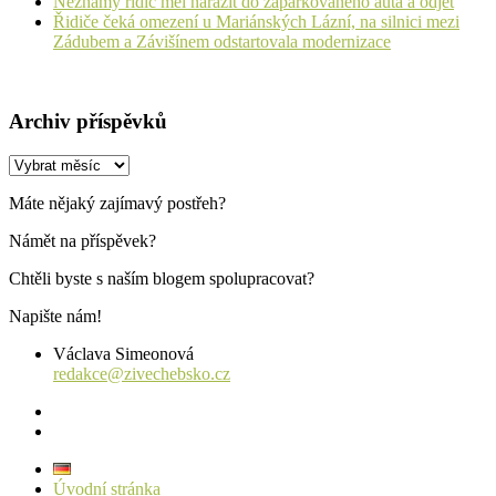
Neznámý řidič měl narazit do zaparkovaného auta a odjet
Řidiče čeká omezení u Mariánských Lázní, na silnici mezi
Zádubem a Závišínem odstartovala modernizace
Archiv příspěvků
Archiv
příspěvků
Máte nějaký zajímavý postřeh?
Námět na příspěvek?
Chtěli byste s naším blogem spolupracovat?
Napište nám!
Václava Simeonová
redakce@zivechebsko.cz
facebook
instagram
Úvodní stránka