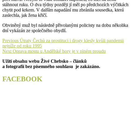
stáhnout ruku. O dva týdny později jí měl po předchozích výčitkách
chytit pod krkem. V dalším napadání mu zbránila sousedka, která
zaslechla, jak žena křičí.
Obviněný muž byl následně přivolanými policisty na dobu několika
dní vykázán ze společného obydlí.
Navigace
Previous
Previous
Útraty Čechů za prostituci i drogy klesly kvůli pandemii
post:
nejníže od roku 1995
pro
Next
Next
Oprava mostu u Andělské hory je v plném proudu
příspěvek
post:
Užití obsahu webu Živé Chebsko – článků
a fotografií bez písemného souhlasu je zakázáno.
FACEBOOK