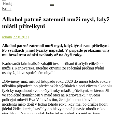
Hledej
…
Krimi
Alkohol patrně zatemnil muži mysl, když
mlátil přítelkyni
admin
22.8.2021
Alkohol patrně zatemnil muži mysl, když týral svou přítelkyni.
Po výčitkách jí měl fyzicky napadat. V případě prokázání viny
mu hrozí trest odnětí svobody až na čtyři roky.
Karlovarští kriminalisté zahájili trestní stíhání třiačtyřicetiletého
muže z Karlovarska, kterého obvinili ze spáchání přečinu týrání
osoby žijící ve společném obydlí.
„Obviněný muž měl od listopadu roku 2020 do února tohoto roku v
několika případech po předchozích výčitkách a pod vlivem alkoholu
fyzicky napadnout svou o čtyři roky mladší přítelkyni, se kterou žil
ve společné domácnosti v malé obci na Karlovarsku,“ uvedla
policejní mluvčí Eva Valtová s tím, že k jednomu takovému
incidentu mělo dojít v lednu tohoto roku, kdy měl po družce hodit
jídelní židle, které jí zasáhly do hlavy a poté jí navíc uhodit rukou
přes hlavu. Nebylo to však bohužel naposled, co měl na ženu