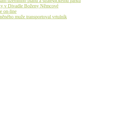
nám územního plánu a strategickému parku
iváky v Divadle Boženy Němcové
e on-line
aněného muže transportoval vrtulník