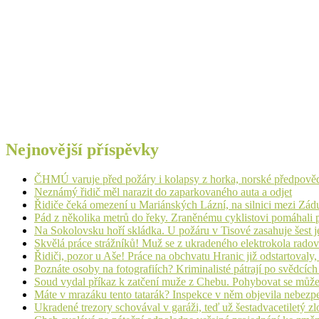
Nejnovější příspěvky
ČHMÚ varuje před požáry i kolapsy z horka, norské předpovědi s
Neznámý řidič měl narazit do zaparkovaného auta a odjet
Řidiče čeká omezení u Mariánských Lázní, na silnici mezi Zá
Pád z několika metrů do řeky. Zraněnému cyklistovi pomáhali p
Na Sokolovsku hoří skládka. U požáru v Tisové zasahuje šest j
Skvělá práce strážníků! Muž se z ukradeného elektrokola radov
Řidiči, pozor u Aše! Práce na obchvatu Hranic již odstartovaly
Poznáte osoby na fotografiích? Kriminalisté pátrají po svědcíc
Soud vydal příkaz k zatčení muže z Chebu. Pohybovat se může
Máte v mrazáku tento tatarák? Inspekce v něm objevila nebezp
Ukradené trezory schovával v garáži, teď už šestadvacetiletý zl