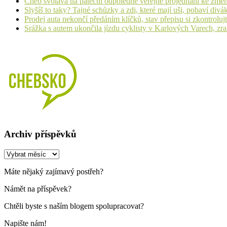
Cheb svolává na páteční odpoledne veřejné projednání ke změ
Slyšíš to taky? Tajné schůzky a zdi, které mají uši, pobaví d
Prodej auta nekončí předáním klíčků, stav přepisu si zkontrolujt
Srážka s autem ukončila jízdu cyklisty v Karlových Varech, zr
Archiv příspěvků
Archiv
příspěvků
Máte nějaký zajímavý postřeh?
Námět na příspěvek?
Chtěli byste s naším blogem spolupracovat?
Napište nám!