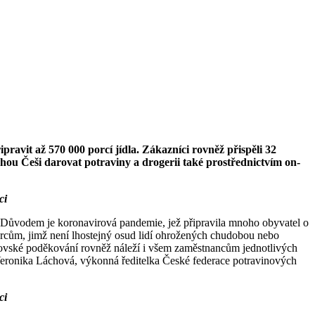
pravit až 570 000 porcí jídla. Zákazníci rovněž přispěli 32
hou Češi darovat potraviny a drogerii také prostřednictvím on-
ci
ent. Důvodem je koronavirová pandemie, jež připravila mnoho obyvatel o
dárcům, jimž není lhostejný osud lidí ohrožených chudobou nebo
brovské poděkování rovněž náleží i všem zaměstnancům jednotlivých
 Veronika Láchová, výkonná ředitelka České federace potravinových
ci