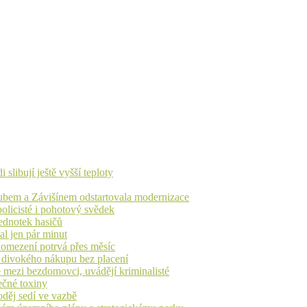
libují ještě vyšší teploty
dubem a Závišínem odstartovala modernizace
olicisté i pohotový svědek
ednotek hasičů
al jen pár minut
, omezení potrvá přes měsíc
h divokého nákupu bez placení
 mezi bezdomovci, uvádějí kriminalisté
ečné toxiny
oděj sedí ve vazbě