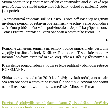
Sbírka potravin je jednou z největších charitativních akcí v České re
nyní převeze do skladů potravinových bank, odkud se následně bude dis
jsou potřeba.
„Koronavirová epidemie sužuje Česko už více než rok a její negativní 
myšlence pomoci potřebným opět přihlásily všechny velké obchodní ř
zdárnému průběhu této velmi potřebné akce. Je potřeba připomenout, že
Tomáš Prouza, prezident Svazu obchodu a cestovního ruchu ČR.
F
Pomoc je zaměřena zejména na seniory, rodiče samoživitele, pěstoun
zapojily i on-line obchody Košík.cz, Rohlik.cz a iTesco, kde mohou z
instantní polévky, trvanlivé mléko, olej, rýže a luštěniny, těstoviny a z
K myšlence pomoci lidem v nouzi se letos přihlásily obchodní řetěz
ROSSMANN.
Sbírka potravin se od roku 2019 koná vždy dvakrát ročně, a to na ja
Svazem obchodu a cestovního ruchu ČR spolu s klíčovými obchodními 
nad její realizací převzal ministr zemědělství Miroslav Toman.
Navigace
Previous
Previous
Spolubydlící sebral platební kartu. Způsobil škodu téměř devě
Next
post:
Next
Zpívající fontána se po zimním spánku znovu rozezní