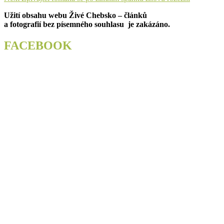
pro
post:
Užití obsahu webu Živé Chebsko – článků
příspěvek
a fotografií bez písemného souhlasu je zakázáno.
FACEBOOK