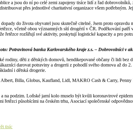
publice a jsou do ní po celé zemi zapojeny tisíce lidí z řad dobrovolní
tribuovat přes jednotlivé charitativní organizace všem potřebným. Jejic
dopady do života obyvatel jsou skutečně citelné. Jsem proto opravdu mo
etězce, včetně obou významných sítí drogérií v ČR. Poděkování patří 
 řetězce rozšiřují své aktivity, poskytují logistické kapacity a pro p
oto: Potravinová banka Karlovarského kraje z.s. – Dobrovolníci v ak
ské rodiny, děti z dětských domovů, hendikepované občany či lidi bez
ákazníci darovat potraviny a drogerii z pohodlí svého domova až do 2.
ákladní i dětská drogerie.
ce Albert, Billa, Globus, Kaufland, Lidl, MAKRO Cash & Carry, Penny 
ře a na podzim. Loňské jarní kolo muselo být kvůli koronavirové epide
řetězci působícími na českém trhu, Asociací společenské odpovědnosti
t tisíc