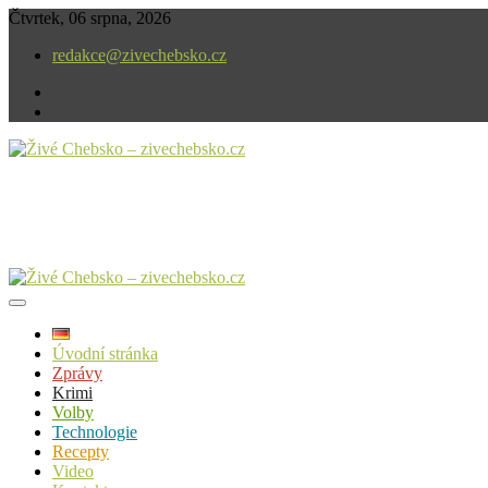
Skip
Čtvrtek, 06 srpna, 2026
to
redakce@zivechebsko.cz
content
facebook
instagram
V našem regionu se stále něco děje.
Živé Chebsko – zivechebsko.cz
Úvodní stránka
Zprávy
Krimi
Volby
Technologie
Recepty
Video