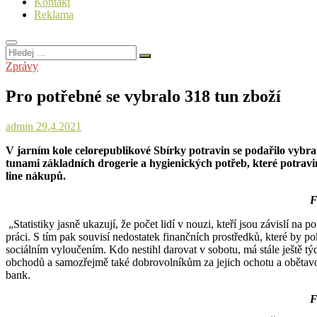
Kontakt
Reklama
Hledej
…
Zprávy
Pro potřebné se vybralo 318 tun zboží
admin
29.4.2021
V jarním kole celorepublikové Sbírky potravin se podařilo vybrat 
tunami základních drogerie a hygienických potřeb, které potravi
line nákupů.
F
„Statistiky jasně ukazují, že počet lidí v nouzi, kteří jsou závislí 
práci. S tím pak souvisí nedostatek finančních prostředků, které by 
sociálním vyloučením. Kdo nestihl darovat v sobotu, má stále ještě 
obchodů a samozřejmě také dobrovolníkům za jejich ochotu a obětavo
bank.
F