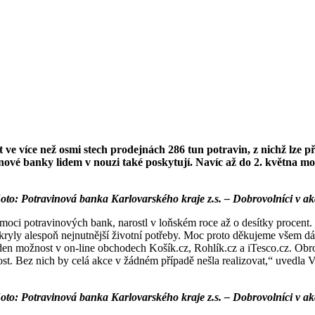
ve více než osmi stech prodejnách 286 tun potravin, z nichž lze při
nové banky lidem v nouzi také poskytují. Navíc až do 2. května mo
oto: Potravinová banka Karlovarského kraje z.s. – Dobrovolníci v ak
na pomoci potravinových bank, narostl v loňském roce až o desítky proc
pokryly alespoň nejnutnější životní potřeby. Moc proto děkujeme všem 
týden možnost v on-line obchodech Košík.cz, Rohlík.cz a iTesco.cz. O
st. Bez nich by celá akce v žádném případě nešla realizovat,“ uvedla
oto: Potravinová banka Karlovarského kraje z.s. – Dobrovolníci v ak