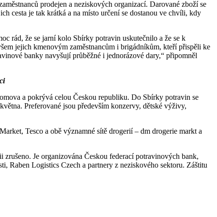
ků, zaměstnanců prodejen a neziskových organizací. Darované zboží se
h cesta je tak krátká a na místo určení se dostanou ve chvíli, kdy
c rád, že se jarní kolo Sbírky potravin uskutečnilo a že se k
všem jejich kmenovým zaměstnancům i brigádníkům, kteří přispěli ke
otravinové banky navyšují průběžné i jednorázové dary,“ připomněl
ci
 domova a pokrývá celou Českou republiku. Do Sbírky potravin se
 května. Preferované jsou především konzervy, dětské výživy,
Market, Tesco a obě významné sítě drogerií – dm drogerie markt a
mii zrušeno. Je organizována Českou federací potravinových bank,
, Raben Logistics Czech a partnery z neziskového sektoru. Záštitu