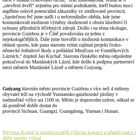
„otevření dveří“ zejména pro místní podnikatele, kteří budou moci
napřímo oslovit potenciální zákazníky ve zmiňované provincii.
„Společnou řeč jsme našli i u neformálního oběda, kde jsme
komunikovali možnosti výměny zkušeností z oboru lázeňství či
ochrany přírodních léčebných zdrojů. Došlo i na téma ekologie,
provincie Guizhou je v Číně považována za jednu z
nejekologičtějších. Dále jsme hovořili o možnosti komunikace v
oblasti sportu, kde pana starostu velmi zajímal projekt česko-
německé fotbalové školy a pořádání MiniEura ve Františkových
Lázních,“ doplnil Jan Kuchař. Starosta čínského města odpoledne
pokračoval do Mariánských Lázní, kde došlo k podpisu partnerství
mezi městem Mariánské Lázně a městem Guiyang.
Guiyang
hlavním město provincie Guizhou s více než 4 miliony
obyvatel leží na východě Yunnansko-guizhouské plošiny v
nadmořské výšce asi 1100 m. Město je dopravním uzlem, odkud se
dá poměrně dobře dostat do
provincií Sichuan, Guangxi, Guangdong, Yunnan i Hunan.
Navigace
Previous
Previous
Kojení je nejpřirozenější výživou kojence a přináší matce i
post:
dítěti mnoho výhod