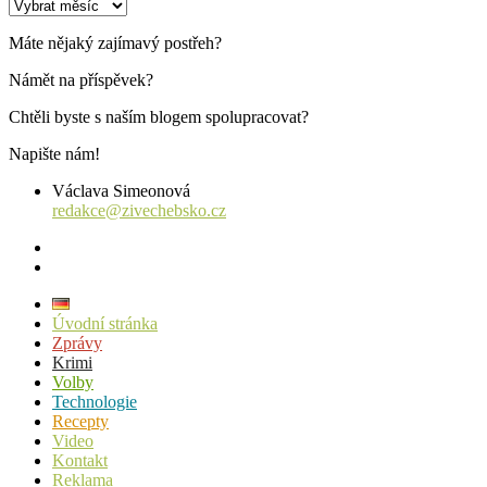
Archiv
příspěvků
Máte nějaký zajímavý postřeh?
Námět na příspěvek?
Chtěli byste s naším blogem spolupracovat?
Napište nám!
Václava Simeonová
redakce@zivechebsko.cz
facebook
instagram
Úvodní stránka
Zprávy
Krimi
Volby
Technologie
Recepty
Video
Kontakt
Reklama