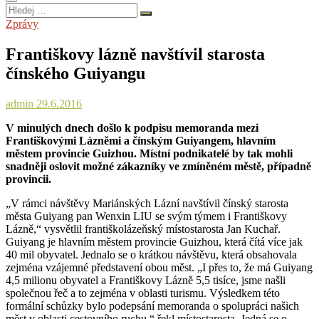
Hledej
…
Zprávy
Františkovy lázně navštívil starosta
čínského Guiyangu
admin
29.6.2016
V minulých dnech došlo k podpisu memoranda mezi
Františkovými Lázněmi a čínským Guiyangem, hlavním
městem provincie Guizhou. Místní podnikatelé by tak mohli
snadněji oslovit možné zákazníky ve zmíněném městě, případně
provincii.
„V rámci návštěvy Mariánských Lázní navštívil čínský starosta
města Guiyang pan Wenxin LIU se svým týmem i Františkovy
Lázně,“ vysvětlil františkolázeňský místostarosta Jan Kuchař.
Guiyang je hlavním městem provincie Guizhou, která čítá více jak
40 mil obyvatel. Jednalo se o krátkou návštěvu, která obsahovala
zejména vzájemné představení obou měst. „I přes to, že má Guiyang
4,5 milionu obyvatel a Františkovy Lázně 5,5 tisíce, jsme našli
společnou řeč a to zejména v oblasti turismu. Výsledkem této
formální schůzky bylo podepsání memoranda o spolupráci našich
měst v oblasti cestovního ruchu,“ řekl místostarosta. Jedná se o