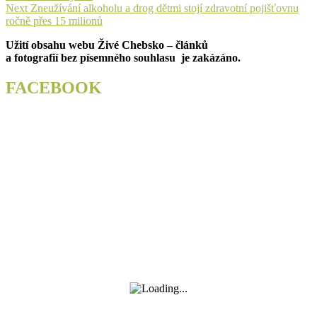
pro
Next
Next
Zneužívání alkoholu a drog dětmi stojí zdravotní pojišťovnu
příspěvek
post:
ročně přes 15 milionů
Užití obsahu webu Živé Chebsko – článků
a fotografií bez písemného souhlasu je zakázáno.
FACEBOOK