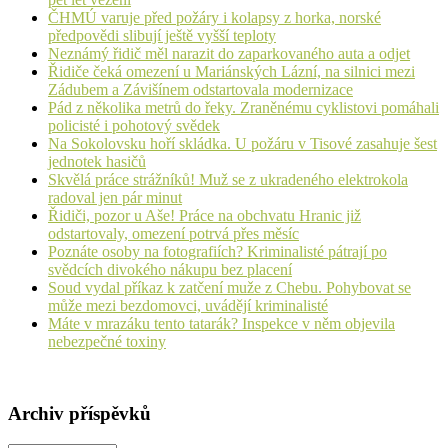
ČHMÚ varuje před požáry i kolapsy z horka, norské
předpovědi slibují ještě vyšší teploty
Neznámý řidič měl narazit do zaparkovaného auta a odjet
Řidiče čeká omezení u Mariánských Lázní, na silnici mezi
Zádubem a Závišínem odstartovala modernizace
Pád z několika metrů do řeky. Zraněnému cyklistovi pomáhali
policisté i pohotový svědek
Na Sokolovsku hoří skládka. U požáru v Tisové zasahuje šest
jednotek hasičů
Skvělá práce strážníků! Muž se z ukradeného elektrokola
radoval jen pár minut
Řidiči, pozor u Aše! Práce na obchvatu Hranic již
odstartovaly, omezení potrvá přes měsíc
Poznáte osoby na fotografiích? Kriminalisté pátrají po
svědcích divokého nákupu bez placení
Soud vydal příkaz k zatčení muže z Chebu. Pohybovat se
může mezi bezdomovci, uvádějí kriminalisté
Máte v mrazáku tento tatarák? Inspekce v něm objevila
nebezpečné toxiny
Archiv příspěvků