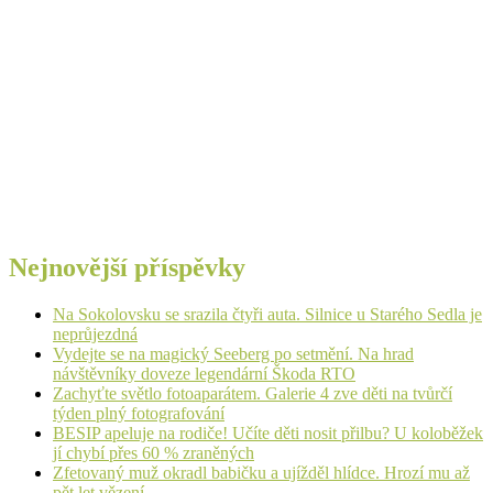
Nejnovější příspěvky
Na Sokolovsku se srazila čtyři auta. Silnice u Starého Sedla je
neprůjezdná
Vydejte se na magický Seeberg po setmění. Na hrad
návštěvníky doveze legendární Škoda RTO
Zachyťte světlo fotoaparátem. Galerie 4 zve děti na tvůrčí
týden plný fotografování
BESIP apeluje na rodiče! Učíte děti nosit přilbu? U koloběžek
jí chybí přes 60 % zraněných
Zfetovaný muž okradl babičku a ujížděl hlídce. Hrozí mu až
pět let vězení