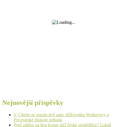
Nejnovější příspěvky
V Chebu se srazila dvě auta, křižovatku Wolkerovy a
Pivovarské blokuje nehoda
Proč mléko za šest korun ničí české zemědělce? Lukáš