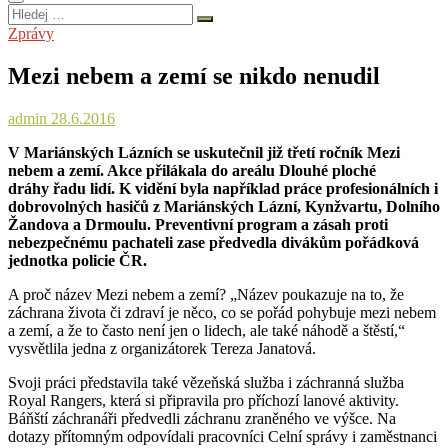
Hledej
…
Zprávy
Mezi nebem a zemí se nikdo nenudil
admin
28.6.2016
V Mariánských Lázních se uskutečnil již třetí ročník Mezi
nebem a zemí. Akce přilákala do areálu Dlouhé ploché
dráhy řadu lidí. K vidění byla například práce profesionálních i
dobrovolných hasičů z Mariánských Lázní, Kynžvartu, Dolního
Žandova a Drmoulu. Preventivní program a zásah proti
nebezpečnému pachateli zase předvedla divákům pořádková
jednotka policie ČR.
A proč název Mezi nebem a zemí? „Název poukazuje na to, že
záchrana života či zdraví je něco, co se pořád pohybuje mezi nebem
a zemí, a že to často není jen o lidech, ale také náhodě a štěstí,“
vysvětlila jedna z organizátorek Tereza Janatová.
Svoji práci představila také vězeňská služba i záchranná služba
Royal Rangers, která si připravila pro příchozí lanové aktivity.
Báňští záchranáři předvedli záchranu zraněného ve výšce. Na
dotazy přítomným odpovídali pracovníci Celní správy i zaměstnanci