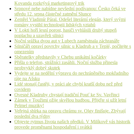
Kovanda rozkrývá marketingový trik
Srpnové nebe nabídne nevšední podívanou: Česko čeká ve
středu 12. srpna částečné zatmění Slunce
Zemřel Vladimír Páral. Odešel literární elegán, který svými
romány vystihl technologii lidských vztahů
V Lokti hoří lesní porost, hasiči vyhlásili druhý stupeň
poplachu a uzavřeli silnici
Noční srážka dvou aut v Lubech zaměstnala záchranáře
Silničáři opraví povrchy silnic u Kladrub a v Teplé, počítejte s
omezením
Sběratelky představily v Chebu unikátní kočárky
Přišla o telefon, strážníci zasáhli. Noční služba přinesla
neobvyklý dobrý skutek
Vydejte se na nedělní výpravu do nechráněného mokřadního
ráje na Ašsku
Lidé stonají častěji, v práci ale chybí kratší dobu než před
covidem
Ovesné Kladruby chystají tradiční Pouť ke Sv. Vavřinci
Zámek v Toužimi ožije skvělou hudbou. Přijďte si užít letní
Pelmel muziky!
Veřejná sbírka na opravu chrámu sv. Olgy finišuje. Zbývají
poslední dva týdny
Objevte rytmus života našich předků. V Milíkově vás historik
provede proměnami hospodaření i svátků