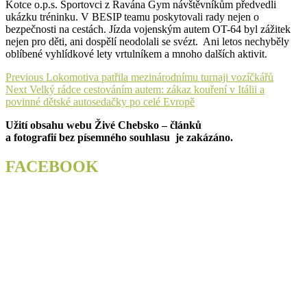
Kotce o.p.s. Sportovci z Ravána Gym návštěvníkům předvedli
ukázku tréninku. V BESIP teamu poskytovali rady nejen o
bezpečnosti na cestách. Jízda vojenským autem OT-64 byl zážitek
nejen pro děti, ani dospělí neodolali se svézt. Ani letos nechyběly
oblíbené vyhlídkové lety vrtulníkem a mnoho dalších aktivit.
Navigace
Previous
Previous
Lokomotiva patřila mezinárodnímu turnaji vozíčkářů
Next
post:
Next
Velký rádce cestováním autem: zákaz kouření v Itálii a
pro
post:
povinné dětské autosedačky po celé Evropě
příspěvek
Užití obsahu webu Živé Chebsko – článků
a fotografií bez písemného souhlasu je zakázáno.
FACEBOOK