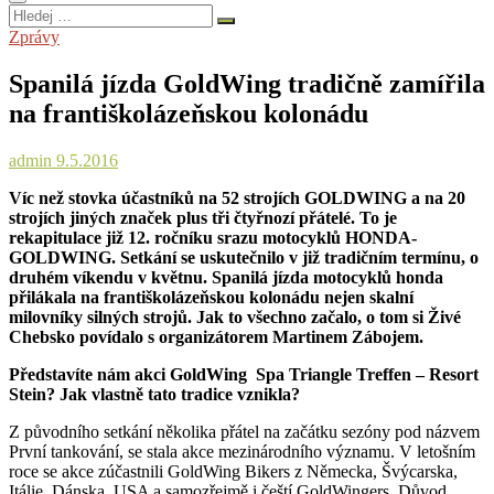
Hledej
…
Zprávy
Spanilá jízda GoldWing tradičně zamířila
na františkolázeňskou kolonádu
admin
9.5.2016
Víc než stovka účastníků na 52 strojích GOLDWING a na 20
strojích jiných značek plus tři čtyřnozí přátelé. To je
rekapitulace již 12. ročníku srazu motocyklů HONDA-
GOLDWING. Setkání se uskutečnilo v již tradičním termínu, o
druhém víkendu v květnu. Spanilá jízda motocyklů honda
přilákala na františkolázeňskou kolonádu nejen skalní
milovníky silných strojů. Jak to všechno začalo, o tom si Živé
Chebsko povídalo s organizátorem Martinem Zábojem.
Představíte nám akci GoldWing Spa Triangle Treffen – Resort
Stein? Jak vlastně tato tradice vznikla?
Z původního setkání několika přátel na začátku sezóny pod názvem
První tankování, se stala akce mezinárodního významu. V letošním
roce se akce zúčastnili GoldWing Bikers z Německa, Švýcarska,
Itálie, Dánska, USA a samozřejmě i čeští GoldWingers. Důvod