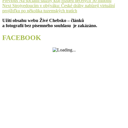
Navigace
Previous
Previous
Na sociální služby kraj rozdělí necelých 50 milionů
Next
post:
Next
Strojvedoucím v obýváku: České dráhy nabízejí virtuální
pro
post:
projížďku po několika tuzemských tratích
příspěvek
Užití obsahu webu Živé Chebsko – článků
a fotografií bez písemného souhlasu je zakázáno.
FACEBOOK