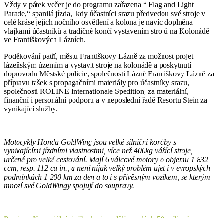
Vždy v pátek večer je do programu zařazena “ Flag and Light
Parade,“ spanilá jízda, kdy účastníci srazu předvedou své stroje v
celé kráse jejich nočního osvětlení a kolona je navíc doplněna
vlajkami účastníků a tradičně končí vystavením strojů na Kolonádě
ve Františkových Lázních.
Poděkování patří, městu Františkovy Lázně za možnost projet
lázeňským územím a vystavit stroje na kolonádě a poskytnutí
doprovodu Městské policie, společnosti Lázně Františkovy Lázně za
přípravu tašek s propagačními materiály pro účastníky srazu,
společnosti ROLINE Internationale Spedition, za materiální,
finanční i personální podporu a v neposlední řadě Resortu Stein za
vynikající služby.
Motocykly Honda GoldWing jsou velké silniční koráby s
vynikajícími jízdními vlastnostmi, více než 400kg vážící stroje,
určené pro velké cestování. Mají 6 válcové motory o objemu 1 832
ccm, resp. 112 cu in., a není nijak velký problém ujet i v evropských
podmínkách 1 200 km za den a to i s přívěsným vozíkem, se kterým
mnozí své GoldWingy spojují do soupravy.