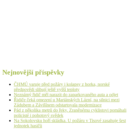
Nejnovější příspěvky
ČHMÚ varuje před požáry i kolapsy z horka, norské
předpovědi slibují ještě vyšší teploty
Neznámý řidič měl narazit do zaparkovaného auta a odjet
Řidiče čeká omezení u Mariánských Lázní, na silnici mezi
Zádubem a Závišínem odstartovala modernizace
Pád z několika metrů do řeky. Zraněnému cyklistovi pomáhali
policisté i pohotový svědek
Na Sokolovsku hoří skládka. U požáru v Tisové zasahuje šest
jednotek hasičů