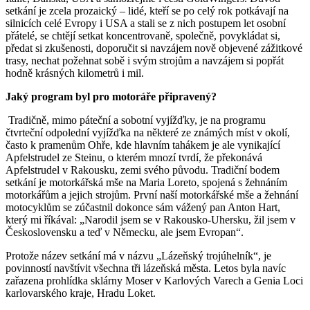
setkání je zcela prozaický – lidé, kteří se po celý rok potkávají na
silnicích celé Evropy i USA a stali se z nich postupem let osobní
přátelé, se chtějí setkat koncentrovaně, společně, povykládat si,
předat si zkušenosti, doporučit si navzájem nově objevené zážitkové
trasy, nechat požehnat sobě i svým strojům a navzájem si popřát
hodně krásných kilometrů i mil.
Jaký program byl pro motoráře připravený?
Tradičně, mimo páteční a sobotní vyjížďky, je na programu
čtvrteční odpolední vyjížďka na některé ze známých míst v okolí,
často k pramenům Ohře, kde hlavním tahákem je ale vynikající
Apfelstrudel ze Steinu, o kterém mnozí tvrdí, že překonává
Apfelstrudel v Rakousku, zemi svého původu. Tradiční bodem
setkání je motorkářská mše na Maria Loreto, spojená s žehnáním
motorkářům a jejich strojům. První naší motorkářské mše a žehnání
motocyklům se zúčastnil dokonce sám vážený pan Anton Hart,
který mi říkával: „Narodil jsem se v Rakousko-Uhersku, žil jsem v
Československu a teď v Německu, ale jsem Evropan“.
Protože název setkání má v názvu „Lázeňský trojúhelník“, je
povinností navštívit všechna tři lázeňská města. Letos byla navíc
zařazena prohlídka sklárny Moser v Karlových Varech a Genia Loci
karlovarského kraje, Hradu Loket.