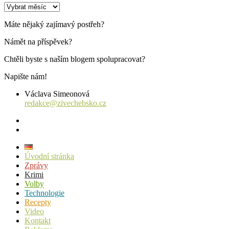
Archiv
příspěvků
Máte nějaký zajímavý postřeh?
Námět na příspěvek?
Chtěli byste s naším blogem spolupracovat?
Napište nám!
Václava Simeonová
redakce@zivechebsko.cz
facebook
instagram
Úvodní stránka
Zprávy
Krimi
Volby
Technologie
Recepty
Video
Kontakt