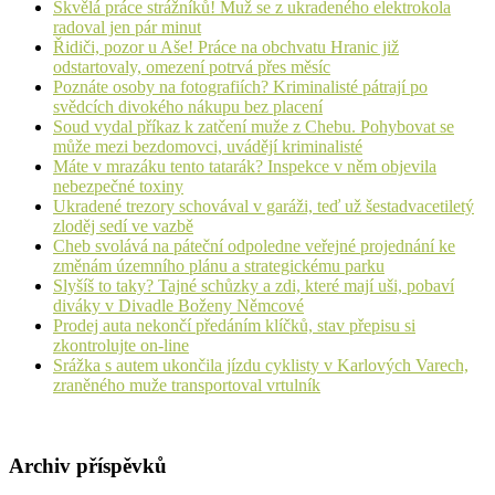
Skvělá práce strážníků! Muž se z ukradeného elektrokola
radoval jen pár minut
Řidiči, pozor u Aše! Práce na obchvatu Hranic již
odstartovaly, omezení potrvá přes měsíc
Poznáte osoby na fotografiích? Kriminalisté pátrají po
svědcích divokého nákupu bez placení
Soud vydal příkaz k zatčení muže z Chebu. Pohybovat se
může mezi bezdomovci, uvádějí kriminalisté
Máte v mrazáku tento tatarák? Inspekce v něm objevila
nebezpečné toxiny
Ukradené trezory schovával v garáži, teď už šestadvacetiletý
zloděj sedí ve vazbě
Cheb svolává na páteční odpoledne veřejné projednání ke
změnám územního plánu a strategickému parku
Slyšíš to taky? Tajné schůzky a zdi, které mají uši, pobaví
diváky v Divadle Boženy Němcové
Prodej auta nekončí předáním klíčků, stav přepisu si
zkontrolujte on-line
Srážka s autem ukončila jízdu cyklisty v Karlových Varech,
zraněného muže transportoval vrtulník
Archiv příspěvků