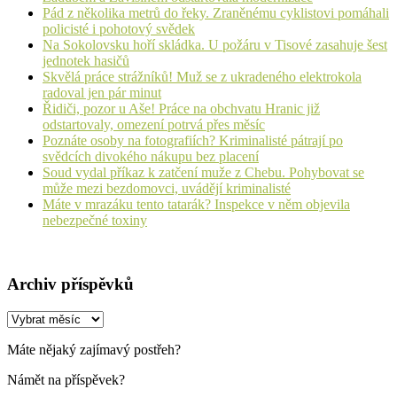
Pád z několika metrů do řeky. Zraněnému cyklistovi pomáhali
policisté i pohotový svědek
Na Sokolovsku hoří skládka. U požáru v Tisové zasahuje šest
jednotek hasičů
Skvělá práce strážníků! Muž se z ukradeného elektrokola
radoval jen pár minut
Řidiči, pozor u Aše! Práce na obchvatu Hranic již
odstartovaly, omezení potrvá přes měsíc
Poznáte osoby na fotografiích? Kriminalisté pátrají po
svědcích divokého nákupu bez placení
Soud vydal příkaz k zatčení muže z Chebu. Pohybovat se
může mezi bezdomovci, uvádějí kriminalisté
Máte v mrazáku tento tatarák? Inspekce v něm objevila
nebezpečné toxiny
Archiv příspěvků
Archiv
příspěvků
Máte nějaký zajímavý postřeh?
Námět na příspěvek?