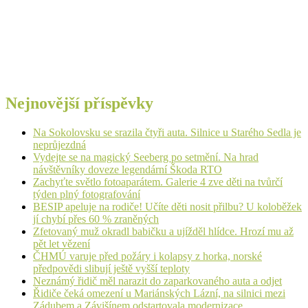
Nejnovější příspěvky
Na Sokolovsku se srazila čtyři auta. Silnice u Starého Sedla je
neprůjezdná
Vydejte se na magický Seeberg po setmění. Na hrad
návštěvníky doveze legendární Škoda RTO
Zachyťte světlo fotoaparátem. Galerie 4 zve děti na tvůrčí
týden plný fotografování
BESIP apeluje na rodiče! Učíte děti nosit přilbu? U koloběžek
jí chybí přes 60 % zraněných
Zfetovaný muž okradl babičku a ujížděl hlídce. Hrozí mu až
pět let vězení
ČHMÚ varuje před požáry i kolapsy z horka, norské
předpovědi slibují ještě vyšší teploty
Neznámý řidič měl narazit do zaparkovaného auta a odjet
Řidiče čeká omezení u Mariánských Lázní, na silnici mezi
Zádubem a Závišínem odstartovala modernizace