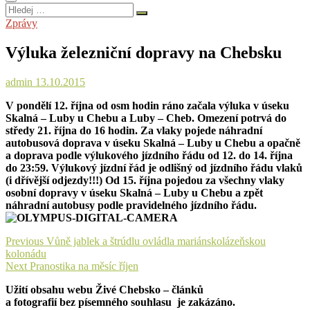
Hledej
…
Zprávy
Výluka železniční dopravy na Chebsku
admin
13.10.2015
V pondělí 12. října od osm hodin ráno začala výluka v úseku
Skalná – Luby u Chebu a Luby – Cheb. Omezení potrvá do
středy 21. října do 16 hodin. Za vlaky pojede náhradní
autobusová doprava v úseku Skalná – Luby u Chebu a opačně
a doprava podle výlukového jízdního řádu od 12. do 14. října
do 23:59. Výlukový jízdní řád je odlišný od jízdního řádu vlaků
(i dřívější odjezdy!!!) Od 15. října pojedou za všechny vlaky
osobní dopravy v úseku Skalná – Luby u Chebu a zpět
náhradní autobusy podle pravidelného jízdního řádu.
Navigace
Previous
Previous
Vůně jablek a štrúdlu ovládla mariánskolázeňskou
post:
kolonádu
pro
Next
Next
Pranostika na měsíc říjen
příspěvek
post:
Užití obsahu webu Živé Chebsko – článků
a fotografií bez písemného souhlasu je zakázáno.