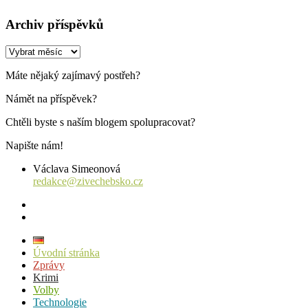
Archiv příspěvků
Archiv
příspěvků
Máte nějaký zajímavý postřeh?
Námět na příspěvek?
Chtěli byste s naším blogem spolupracovat?
Napište nám!
Václava Simeonová
redakce@zivechebsko.cz
facebook
instagram
Úvodní stránka
Zprávy
Krimi
Volby
Technologie