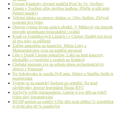
Ovesné Kladruby chystají tradiční Pouť ke Sv. Vavřinci
Zámek v Toužimi ožije skvělou hudbou. Přijďte si užít letní
Pelmel muziky!
Veřejná sbírka na opravu chrámu sv. Olgy finišuje. Zbývají
poslední dva týdny
Objevte rytmus života našich předků. V Milíkově vás historik
provede proměnami hospodaření i svátků
Kradl ve Františkových Lázních i v Chebu! Zloději kol hrozí
až dva roky za mřížemi
Zažijte atmosféru na hranicích. Města Luby a
Markneukirchen zvou na tradiční slavnosti
Léto v Domě Chopin pokračuje. Láká na letní koncerty,
přednášky i vyprávění o cestách na fichtlech
Chebské muzeum zve na sobotu plnou archeologických
objevů v Pomezné
Na Sokolovsku se srazila čtyři auta. Silnice u Starého Sedla je
neprůjezdná
Vydejte se na magický Seeberg po setmění. Na hrad
návštěvníky doveze legendární Škoda RTO
Zachyťte světlo fotoaparátem. Galerie 4 zve děti na tvůrčí
týden plný fotografování
BESIP apeluje na rodiče! Učíte děti nosit přilbu? U koloběžek
jí chybí přes 60 % zraněných