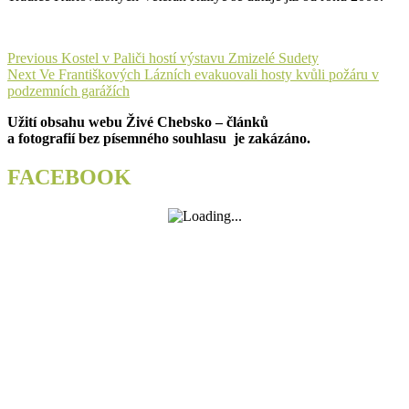
Navigace
Previous
Previous
Kostel v Paliči hostí výstavu Zmizelé Sudety
Next
post:
Next
Ve Františkových Lázních evakuovali hosty kvůli požáru v
pro
post:
podzemních garážích
příspěvek
Užití obsahu webu Živé Chebsko – článků
a fotografií bez písemného souhlasu je zakázáno.
FACEBOOK