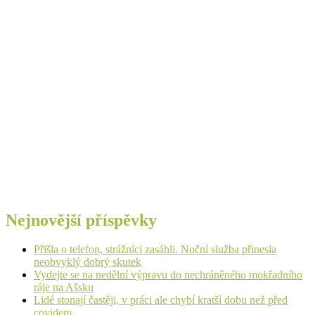
Nejnovější příspěvky
Přišla o telefon, strážníci zasáhli. Noční služba přinesla
neobvyklý dobrý skutek
Vydejte se na nedělní výpravu do nechráněného mokřadního
ráje na Ašsku
Lidé stonají častěji, v práci ale chybí kratší dobu než před
covidem