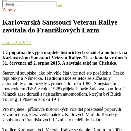
Hledej
…
Zprávy
Karlovarská Sanssouci Veteran Rallye
zavítala do Františkových Lázní
admin
2.8.2015
Už popatnácté vyjeli majitelé historických vozidel a motorek na
Karlovarskou Sanssouci Veteran Rallye. Ta se konala ve dnech
31. července až 2. srpna 2015. A zavítala také na Chebsko.
Startovní soupiska jako obvykle čítá více než sto posádek z České
republiky a Německa.
Tradiční akce se leto
s se zúčastnily
automobily a motocykly vyrobené do roku 1982. S nejstarším
motocyklem (BSA z roku 1928) přijela Libuše Šulcová, pan Josef
Mrázek zase dorazil s nejstarším automobilem, kterým byl Buick
Touring II Phaeton z roku 1918.
Pro majitele i příznivce historických vozidel pořadatelé připravili
závodní trasu, která vedla pátek z Karlových Varů do Kyselky,
v sobotu do Františkových Lázní a v neděli do Lokte.
Tradice Karlovarských Veterán Rallye se datuje již od roku 2000.